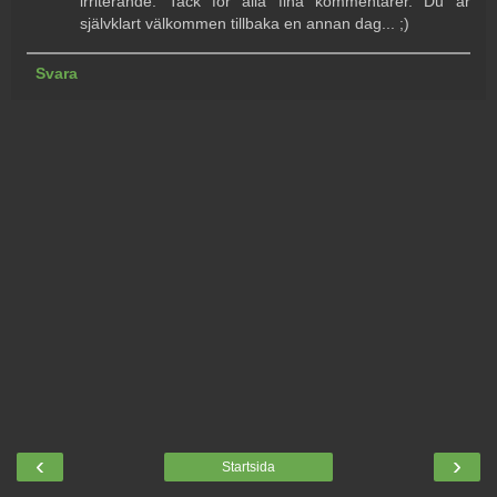
irriterande. Tack för alla fina kommentarer. Du är
självklart välkommen tillbaka en annan dag... ;)
Svara
‹
›
Startsida