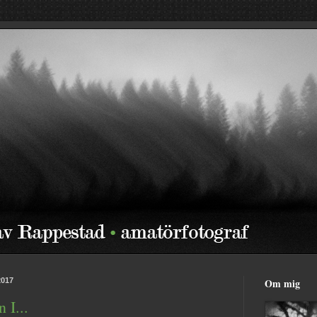
2017
Om mig
 I...