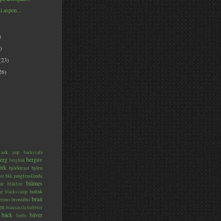
i aspen...
)
)
(23)
26)
ask
asp
backsvala
erg
berguv
bergfink
örk
björktrast
björn
blå jungfruslända
or
blåmes
är
blåklint
ge
bofink
bläcksvamp
brun
bronsibis
dermus
en
brännässla
bubblor
bäck
bäver
bärfis