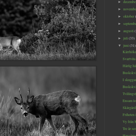
decemb
►
novemb
►
oktober
►
septemb
►
augusti
►
juli
(33)
►
juni
(31)
▼
Kärrhöken
Svartvita
Härlig hä
Buskskvät
I skuggan
Buskskvät
Tvillings
Ensam l
Skärgårds
Friheten 
Vy från 
Tre år sen
Havsörn