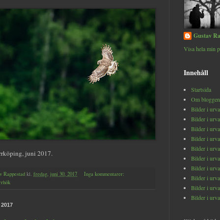
Gustav Ra
Visa hela min p
Innehåll
Startsida
Om bloggen
Bilder i urv
Bilder i urv
Bilder i urv
Bilder i urv
Bilder i urv
rrköping, juni 2017.
Bilder i urv
Bilder i urv
v Rappestad
kl.
fredag, juni 30, 2017
Inga kommentarer:
Bilder i urv
rrhök
Bilder i urv
Bilder i urv
, 2017