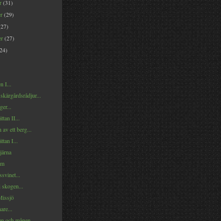
er
(31)
er
(29)
(27)
er
(27)
(24)
 I...
 skärgårdsrådjur...
ger...
tan II...
 av ett berg...
tan I...
tjärna
om
svinet...
i skogen...
Missjö
are...
en och månen