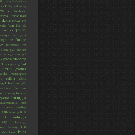
il
dagfjärilsmätare
nda
Dalby söderskog
ma
dis
domherre
lsnäppa
dubbeltrast
ekorre
ekoxe
eld
fasan
entita
film
fisk
s
fisktärna
fjällvråk
fluga
flygfä
odsångare
fälthare
fågel
får
ter
förgätmigej
get
grav
sångare
gravand
grotta
s hjorthage
grå
gråhakedopping
ås
ka
gråsparv
gråsäl
grävling
grönfink
nsiska
grönsångare
rv
gulärla
gädda
myg
Gästrikland
gök
ta kanal
hallon
halo
ut
havsörn
havsöring
hornuggla
rgasjön
humleblomster
hund
a
husvagn
hämpling
uggla
höna
igelkott
is
jorduggla
kaja
kalhygge
nin
katt
kastanj
knipa
eldun
klöver