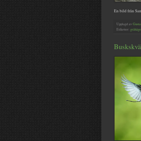
En bild från Sa
Upplagd av
Gusta
Etiketter:
gråhäge
Buskskvät