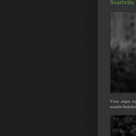
Svartvita 
Visar några ny
utanför Söderkö