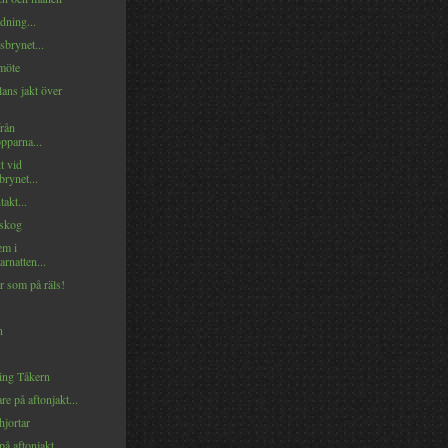
ndning...
brynet...
möte
ans jakt över
från
pparna...
t vid
rynet...
akt...
skog
em i
rnatten...
r som på räls!
n
ring Tåkern
re på aftonjakt...
hjortar
på aftonjakt...