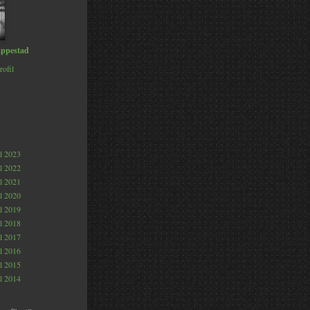
ppestad
rofil
al 2023
al 2022
al 2021
al 2020
al 2019
al 2018
al 2017
al 2016
al 2015
al 2014