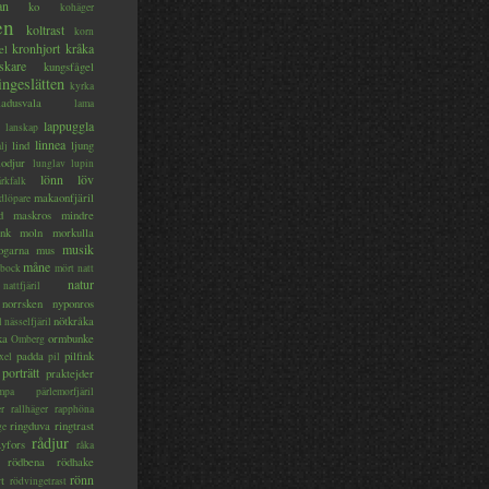
an
ko
kohäger
en
koltrast
korn
kronhjort
kråka
el
skare
kungsfågel
ingeslätten
kyrka
ladusvala
lama
lappuggla
lanskap
linnea
lind
ljung
lj
lodjur
lunglav
lupin
lönn
löv
ärkfalk
makaonfjäril
dlöpare
d
maskros
mindre
nk
moln
morkulla
musik
ogarna
mus
måne
bock
mört
natt
natur
nattfjäril
norrsken
nyponros
nötkråka
l
nässelfjäril
ka
ormbunke
Omberg
padda
pilfink
xel
pil
porträtt
praktejder
mpa
pärlemorfjäril
er
rallhäger
rapphöna
ringduva
ringtrast
ge
rådjur
yfors
råka
rödbena
rödhake
rönn
rt
rödvingetrast