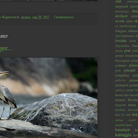
citat
citronfjär
daggmask
dagslä
dim
dansmygga
dovhjort
dril
v Rappestad
kl.
torsdag, juni 29, 2017
2 kommentarer:
ek
duvhök
ejder
en
enkelbeckasin
fiskgjuse
fiskmå
fjäril
fladdermus
fl
 2017
forsärla
frost
er...
föns
fältpiplärka
gran
geting
gran
grenar
Gripsholm
gråg
flugsnappare
gråsis
gråhäger
gräsand
gräs
gröngöling
grö
gulspa
gullviva
gärdsgård
gärds
göktyta
gökärt
Gö
hassel
hav
havstr
himmel
Hornbo
humla
huggorm
hundkäx
hussval
hök
häst
hö
hök
indian
insekt
jungfruslända
kanadagås
ka
kattuggla
kav