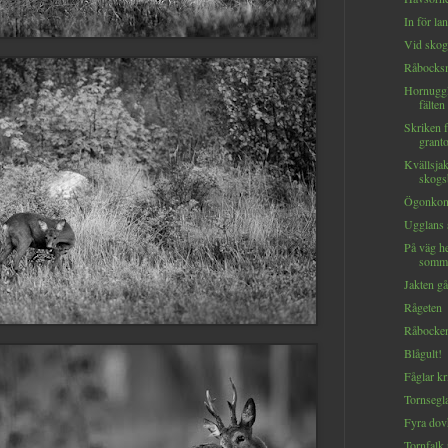
In för la
Vid skogs
Råbocks
Hornuggl
fälten
Skriken 
granto
Kvällsjak
skogsb
Ögonkont
Ugglans 
På väg h
somma
Jakten gå
Rågeten
Råbocke
Blågult!
Fåglar k
Tornsegla
Fyra dov
Tornfalk 