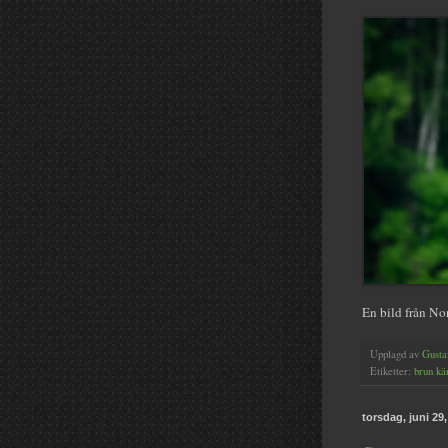
En bild från No
Upplagd av
Gusta
Etiketter:
brun kä
torsdag, juni 29