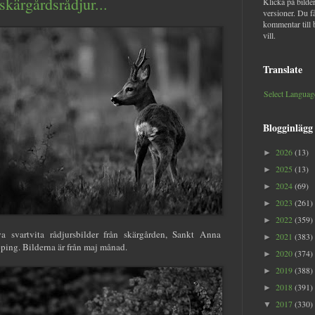
skärgårdsrådjur...
Klicka på bilder
versioner. Du f
kommentar till 
vill.
Translate
Select Languag
Blogginlägg
2026
(13)
►
2025
(13)
►
2024
(69)
►
2023
(261)
►
2022
(359)
►
a svartvita rådjursbilder från skärgården, Sankt Anna
2021
(383)
►
ping. Bilderna är från maj månad.
2020
(374)
►
2019
(388)
►
2018
(391)
►
2017
(330)
▼