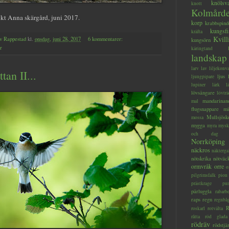
knölsv
knott
Kolmård
nkt Anna skärgård, juni 2017.
korp
krabbspind
kungsfi
kräfta
Kvill
v Rappestad
kl.
onsdag, juni 28, 2017
6 kommentarer:
kungsörn
r
käringtand
landskap
larv
lav
liljekonva
tan II...
ljus
ljungpipare
lupiner
lärk
l
lövsångare
lövträ
mandarinan
mal
flugsnappare
mi
Mullsjösk
mossa
mygga
myra
mysk
och dag
Norrköping
näckros
näkterga
nötskrika
nötväc
ormvråk
orre
o
pilgrimsfalk
pion
prästkrage
pu
pärluggla
rabarb
raps
regn
regnbå
R
roskarl
rotvälta
råtta
röd glada
rödräv
rödstjä