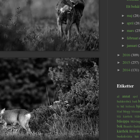
Ett bohål 
maj
(28)
►
april
(26
►
mars
(25
►
februari
►
januari
(
►
2016
(309)
►
2015
(257)
►
2014
(131)
►
Etiketter
annat
al
apel
b
baldersbrå
bark
bj
bil
bi
bitbock
blogg
blad
blomm
blå kärrhök
blåb
blåsippa
blåvin
bok
Brandts flad
kärrhök
Bråvik
buskskvätta
båt