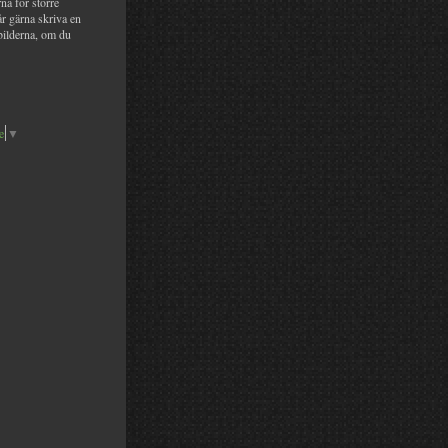
na för större
år gärna skriva en
bilderna, om du
e
▼