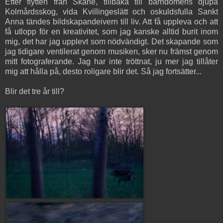
Efter flytten från Skåne, tillbaka till barndomens djupa
Kolmårdsskog, vida Kvillingeslätt och oskuldsfulla Sankt
Anna tändes bildskapandeivern till liv. Att få uppleva och att
få utlopp för en kreativitet, som jag kanske alltid burit inom
mig, det har jag upplevt som nödvändigt. Det skapande som
jag tidigare ventilerat genom musiken, sker nu främst genom
mitt fotograferande. Jag har inte tröttnat, ju mer jag tillåter
mig att hålla på, desto roligare blir det. Så jag fortsätter...
Blir det tre år till?