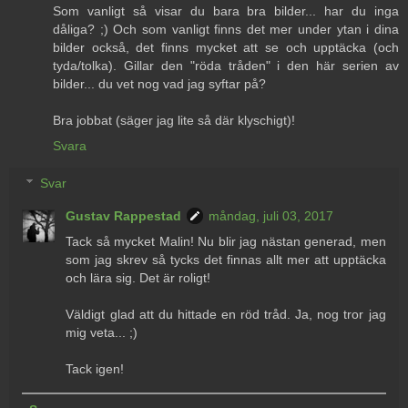
Som vanligt så visar du bara bra bilder... har du inga
dåliga? ;) Och som vanligt finns det mer under ytan i dina
bilder också, det finns mycket att se och upptäcka (och
tyda/tolka). Gillar den "röda tråden" i den här serien av
bilder... du vet nog vad jag syftar på?
Bra jobbat (säger jag lite så där klyschigt)!
Svara
Svar
Gustav Rappestad
måndag, juli 03, 2017
Tack så mycket Malin! Nu blir jag nästan generad, men
som jag skrev så tycks det finnas allt mer att upptäcka
och lära sig. Det är roligt!
Väldigt glad att du hittade en röd tråd. Ja, nog tror jag
mig veta... ;)
Tack igen!