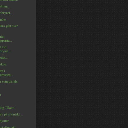
ndning...
brynet...
möte
ans jakt över
från
pparna...
t vid
rynet...
akt...
skog
em i
rnatten...
r som på räls!
n
ring Tåkern
re på aftonjakt...
hjortar
på aftonjakt...