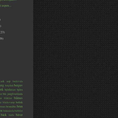
i aspen...
)
)
(23)
26)
ask
asp
backsvala
erg
berguv
bergfink
örk
björktrast
björn
blå jungfruslända
or
blåmes
är
blåklint
ge
bofink
bläcksvamp
brun
bronsibis
dermus
en
brännässla
bubblor
bäck
bäver
bärfis