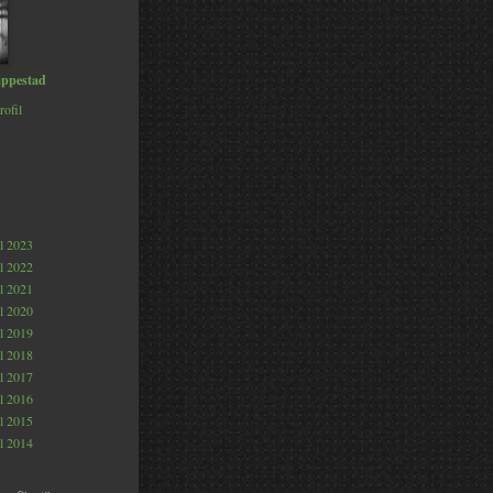
ppestad
rofil
al 2023
al 2022
al 2021
al 2020
al 2019
al 2018
al 2017
al 2016
al 2015
al 2014