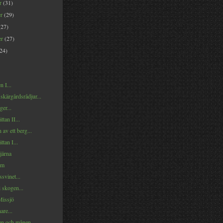
er
(31)
er
(29)
(27)
er
(27)
(24)
 I...
 skärgårdsrådjur...
ger...
tan II...
 av ett berg...
tan I...
tjärna
om
svinet...
i skogen...
Missjö
are...
en och månen