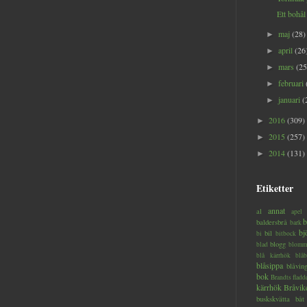
Ett bohål 
maj
(28)
►
april
(26
►
mars
(25
►
februari
►
januari
(
►
2016
(309)
►
2015
(257)
►
2014
(131)
►
Etiketter
annat
al
apel
b
baldersbrå
bark
bj
bil
bi
bitbock
blogg
blad
blomm
blå kärrhök
blåb
blåsippa
blåvin
bok
Brandts flad
kärrhök
Bråvik
buskskvätta
båt