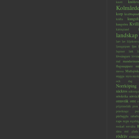
knölsv
knott
Kolmård
korp
krabbspind
kungsfi
kräfta
Kvill
kungsörn
käringtand
landskap
larv
lav
liljekonva
ljus
ljungpipare
lupiner
lärk
l
lövsångare
lövträ
mandarinan
mal
flugsnappare
mi
Mullsjösk
mossa
mygga
myra
mysk
och dag
Norrköping
näckros
näkterga
nötskrika
nötväc
ormvråk
orre
o
pilgrimsfalk
pion
prästkrage
pu
pärluggla
rabarb
raps
regn
regnbå
R
roskarl
rotvälta
råtta
röd glada
rödräv
rödstjä