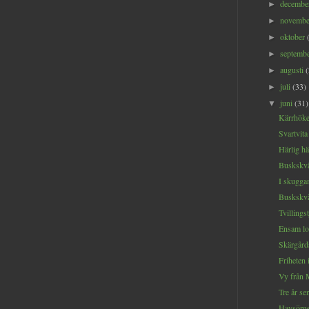
decemb
►
novemb
►
oktober
►
septemb
►
augusti
►
juli
(33)
►
juni
(31)
▼
Kärrhöken
Svartvita
Härlig hä
Buskskvät
I skuggan
Buskskvät
Tvillings
Ensam l
Skärgårds
Friheten 
Vy från 
Tre år sen
Havsörn