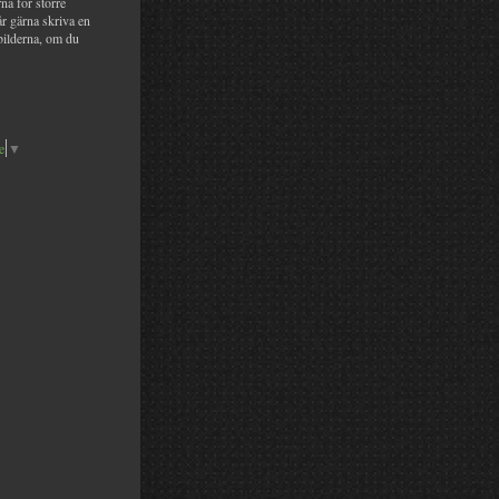
na för större
år gärna skriva en
bilderna, om du
e
▼