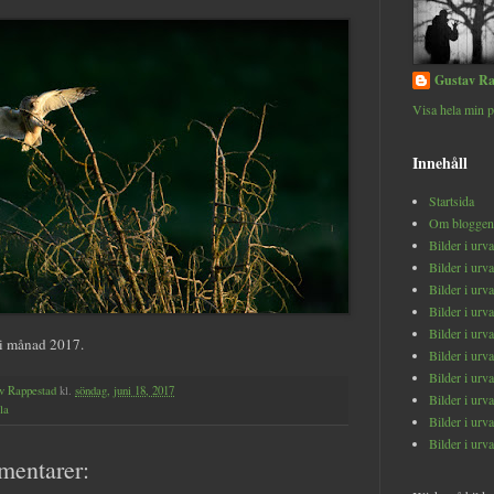
Gustav Ra
Visa hela min p
Innehåll
Startsida
Om bloggen
Bilder i urv
Bilder i urv
Bilder i urv
Bilder i urv
Bilder i urv
ni månad 2017.
Bilder i urv
Bilder i urv
v Rappestad
kl.
söndag, juni 18, 2017
Bilder i urv
la
Bilder i urv
Bilder i urv
mentarer: