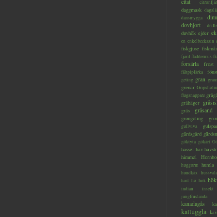
citat
citronfjär
daggmask
dagslä
dim
dansmygga
dovhjort
dril
ek
duvhök
ejder
en
enkelbeckasin
fiskgjuse
fiskmå
fjäril
fladdermus
fl
forsärla
frost
föns
fältpiplärka
gran
geting
gran
grenar
Gripsholm
gråg
flugsnappare
gråsis
gråhäger
gräsand
gräs
gröngöling
grö
gulspa
gullviva
gärdsgård
gärds
göktyta
gökärt
Gö
hassel
hav
havstr
himmel
Hornbo
humla
huggorm
hundkäx
hussval
hök
häst
hö
hök
indian
insekt
jungfruslända
kanadagås
ka
kattuggla
kav