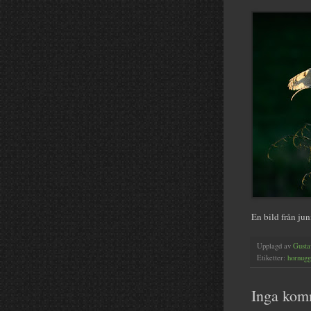
En bild från ju
Upplagd av
Gusta
Etiketter:
hornugg
Inga kom