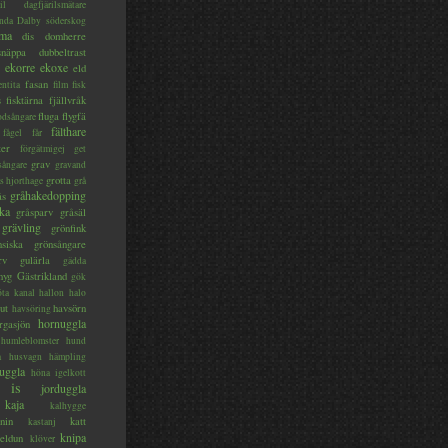
il
dagfjärilsmätare
nda
Dalby söderskog
ma
dis
domherre
lsnäppa
dubbeltrast
ekorre
ekoxe
eld
fasan
entita
film
fisk
s
fisktärna
fjällvråk
fluga
flygfä
odsångare
fälthare
fågel
får
ter
förgätmigej
get
grav
sångare
gravand
grotta
s hjorthage
grå
gråhakedopping
ås
ka
gråsparv
gråsäl
grävling
grönfink
nsiska
grönsångare
rv
gulärla
gädda
myg
Gästrikland
gök
ta kanal
hallon
halo
ut
havsörn
havsöring
hornuggla
rgasjön
humleblomster
hund
a
husvagn
hämpling
uggla
höna
igelkott
is
jorduggla
kaja
kalhygge
nin
katt
kastanj
knipa
eldun
klöver