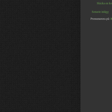
Skicka en k
Senaste inlägg
Prenumerera på:
K