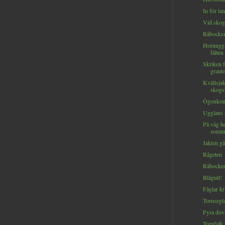
In för la
Vid skogs
Råbocks
Hornuggl
fälten
Skriken 
granto
Kvällsjak
skogsb
Ögonkont
Ugglans 
På väg h
somma
Jakten gå
Rågeten
Råbocke
Blågult!
Fåglar k
Tornsegla
Fyra dov
Tornfalk 