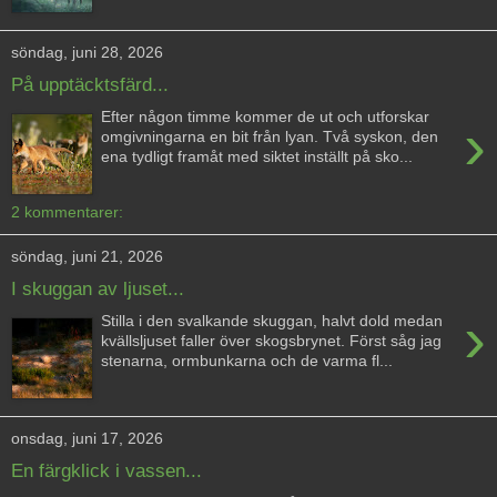
söndag, juni 28, 2026
På upptäcktsfärd...
Efter någon timme kommer de ut och utforskar
›
omgivningarna en bit från lyan. Två syskon, den
ena tydligt framåt med siktet inställt på sko...
2 kommentarer:
söndag, juni 21, 2026
I skuggan av ljuset...
›
Stilla i den svalkande skuggan, halvt dold medan
kvällsljuset faller över skogsbrynet. Först såg jag
stenarna, ormbunkarna och de varma fl...
onsdag, juni 17, 2026
En färgklick i vassen...