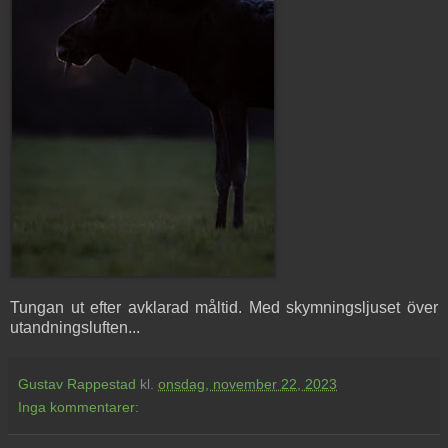
Tungan ut efter avklarad måltid. Med skymningsljuset över
utandningsluften...
Gustav Rappestad
kl.
onsdag, november 22, 2023
Inga kommentarer: