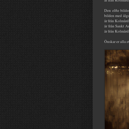
Den elfte bilde
bilden med älga
är från Kolmård
är från Sankt A
är från Kolmår
Önskar er alla e