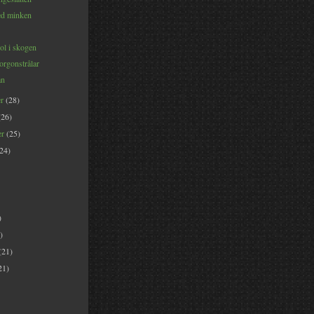
ed minken
l i skogen
rgonstrålar
an
er
(28)
(26)
er
(25)
(24)
)
)
(21)
21)