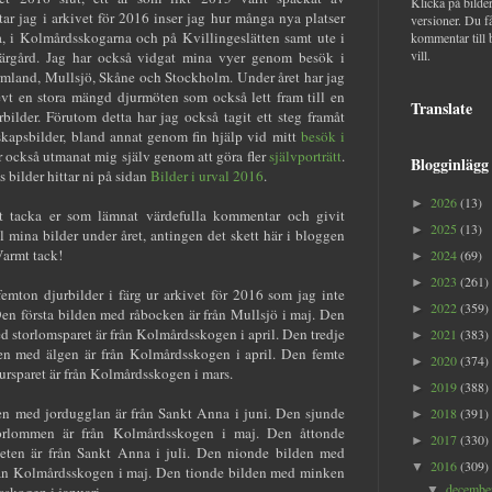
Klicka på bilder
ttar jag i arkivet för 2016 inser jag hur många nya platser
versioner. Du f
a, i Kolmårdsskogarna och på Kvillingeslätten samt ute i
kommentar till 
vill.
ärgård. Jag har också vidgat mina vyer genom besök i
mland, Mullsjö, Skåne och Stockholm. Under året har jag
vt en stora mängd djurmöten som också lett fram till en
Translate
ilder. Förutom detta har jag också tagit ett steg framåt
kapsbilder, bland annat genom fin hjälp vid mitt
besök i
ar också utmanat mig själv genom att göra fler
självporträtt
.
Blogginlägg
ts bilder hittar ni på sidan
Bilder i urval 2016
.
2026
(13)
►
ilt tacka er som lämnat värdefulla kommentar och givit
2025
(13)
►
ll mina bilder under året, antingen det skett här i bloggen
Varmt tack!
2024
(69)
►
2023
(261)
►
 femton djurbilder i färg ur arkivet för 2016 som jag inte
2022
(359)
►
 Den första bilden med råbocken är från Mullsjö i maj. Den
d storlomsparet är från Kolmårdsskogen i april. Den tredje
2021
(383)
►
den med älgen är från Kolmårdsskogen i april. Den femte
2020
(374)
►
ursparet är från Kolmårdsskogen i mars.
2019
(388)
►
en med jordugglan är från Sankt Anna i juni. Den sjunde
2018
(391)
►
orlommen är från Kolmårdsskogen i maj. Den åttonde
2017
(330)
►
eten är från Sankt Anna i juli. Den nionde bilden med
2016
(309)
▼
från Kolmårdsskogen i maj. Den tionde bilden med minken
decemb
sskogen i januari.
▼