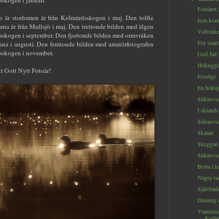
Fotoåret
n är storlomen är från Kolmårdsskogen i maj. Den tolfte
Isen kom
rna är från Mullsjö i maj. Den trettonde bilden med älgen
Vidvinke
sskogen i september. Den fjortonde bilden med ormvråken
För snart
nna i augusti. Den femtonde bilden med amatörfotografen
dsskogen i november.
God Jul!
Hökuggla
tt Gott Nytt Fotoår!
Frostigt
En hökugg
Sidensva
I eklands
Sidensva
Skatan
Skuggan
Sidensva
Borta i t
Några va
Självbild
Dimmig 
Vintermo
Kvilli