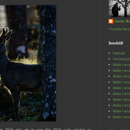
Gustav Ra
Visa hela min p
Innehåll
Startsida
Om bloggen
Bilder i urv
Bilder i urv
Bilder i urv
Bilder i urv
Bilder i urv
Bilder i urv
Bilder i urv
Bilder i urv
Bilder i urv
Bilder i urv
ret 2016 slut, ett år som likt 2015 varit späckat av