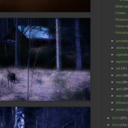
Mötet m
Gråmes
Morgonso
Varma mo
Nötväck
novemb
►
oktober
►
septemb
►
augusti
►
juli
(31)
►
juni
(26)
►
maj
(28)
►
april
(29
►
mars
(26
►
februari
►
januari
(
►
2015
(257)
►
2014
(131)
►