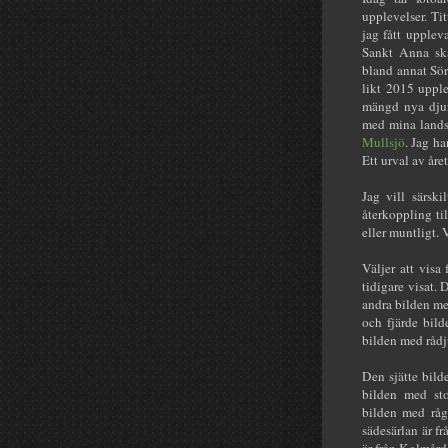
upplevelser. Ti
jag fått upplev
Sankt Anna sk
bland annat Sör
likt 2015 upple
mängd nya djurb
med mina lands
Mullsjö
. Jag h
Ett urval av åre
Jag vill särsk
återkoppling ti
eller muntligt. 
Väljer att visa
tidigare visat.
andra bilden me
och fjärde bil
bilden med rådj
Den sjätte bild
bilden med st
bilden med råg
sädesärlan är 
är från Kolmård