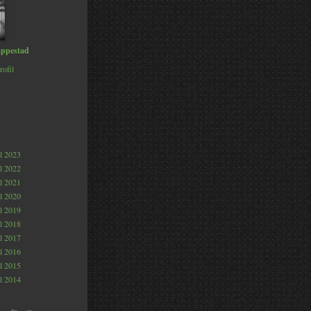
ppestad
rofil
al 2023
al 2022
al 2021
al 2020
al 2019
al 2018
al 2017
al 2016
al 2015
al 2014