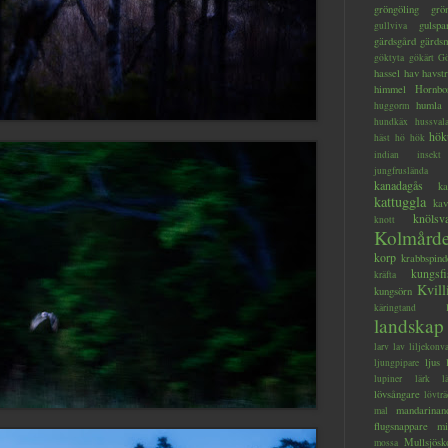
gröngöling
grö
gulspa
gullviva
gärdsgård
gärds
göktyta
gökärt
Gö
hassel
hav
havstr
himmel
Hornbo
humla
huggorm
hundkäx
hussval
hök
häst
hö
hök
indian
insekt
jungfruslända
kanadagås
ka
kattuggla
kav
knölsv
knott
Kolmård
korp
krabbspind
kungsfi
kräfta
Kvill
kungsörn
käringtand
landskap
larv
lav
liljekonva
ljus
ljungpipare
lupiner
lärk
l
lövsångare
lövträ
mandarinan
mal
flugsnappare
mi
Mullsjösk
mossa