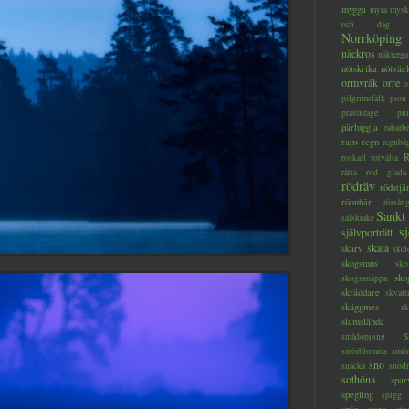
mygga
myra
mysk
och dag
Norrköping
näckros
näkterga
nötskrika
nötväc
ormvråk
orre
o
pilgrimsfalk
pion
prästkrage
pu
pärluggla
rabarb
raps
regn
regnbå
R
roskarl
rotvälta
råtta
röd glada
rödräv
rödstjä
rönnbär
rörsån
Sankt
salskrake
s
självporträtt
skata
skarv
skel
skogsmus
sko
sko
skogssnäppa
skräddare
skvatt
skäggmes
sk
slamslända
smådopping
S
smörblomma
smör
snö
snäcka
snöd
sothöna
spar
spegling
spigg