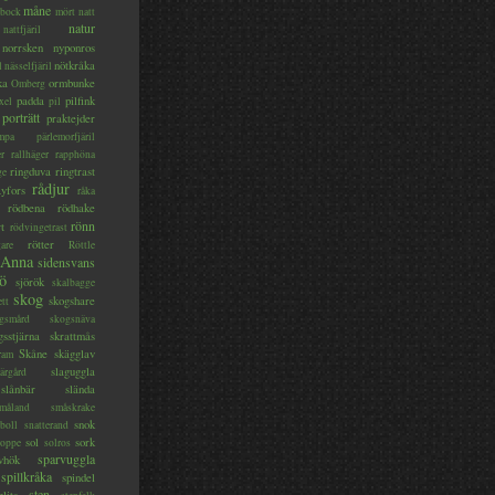
måne
bock
mört
natt
natur
nattfjäril
norrsken
nyponros
nötkråka
l
nässelfjäril
ka
ormbunke
Omberg
padda
pilfink
xel
pil
porträtt
praktejder
mpa
pärlemorfjäril
er
rallhäger
rapphöna
ringduva
ringtrast
ge
rådjur
yfors
råka
rödbena
rödhake
rönn
rt
rödvingetrast
rötter
gare
Röttle
 Anna
sidensvans
jö
sjörök
skalbagge
skog
skogshare
ett
gsmård
skogsnäva
gsstjärna
skrattmås
Skåne
skägglav
ram
slaguggla
ärgård
slånbär
slända
måland
småskrake
snok
boll
snatterand
sol
sork
roppe
solros
sparvuggla
vhök
spillkråka
spindel
sten