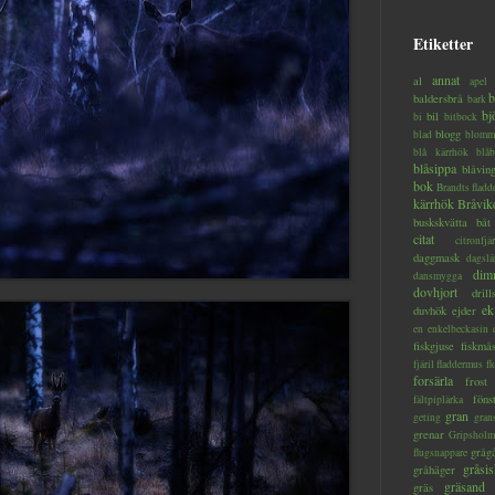
Etiketter
annat
al
apel
b
baldersbrå
bark
bj
bil
bi
bitbock
blogg
blad
blomm
blå kärrhök
blåb
blåsippa
blåvin
bok
Brandts flad
kärrhök
Bråvik
buskskvätta
båt
citat
citronfjär
daggmask
dagslä
dim
dansmygga
dovhjort
dril
ek
duvhök
ejder
en
enkelbeckasin
fiskgjuse
fiskmå
fjäril
fladdermus
fl
forsärla
frost
föns
fältpiplärka
gran
geting
gran
grenar
Gripsholm
gråg
flugsnappare
gråsis
gråhäger
gräsand
gräs