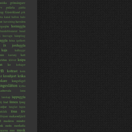
nsiska
grönsångare
rv
gulärla
gädda
myg
Gästrikland
gök
ta kanal
hallon
halo
ut
havsörn
havsöring
hornuggla
rgasjön
humleblomster
hund
a
husvagn
hämpling
uggla
höna
igelkott
is
jorduggla
kaja
kalhygge
nin
katt
kastanj
knipa
eldun
klöver
an
ko
kohäger
en
koltrast
korn
kronhjort
kråka
el
skare
kungsfågel
ingeslätten
kyrka
ladusvala
lama
lappuggla
lanskap
linnea
lind
ljung
lj
lodjur
lunglav
lupin
lönn
löv
ärkfalk
makaonfjäril
dlöpare
d
maskros
mindre
nk
moln
morkulla
musik
ogarna
mus