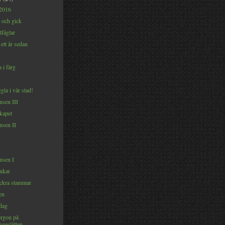
 2016
 och gick
lfåglar
 ett år sedan
 i färg
la i vår stad!
nsen III
kapet
nsen II
nsen I
ankar
ckra stammar
en
dag
rgon på
ngeslätten