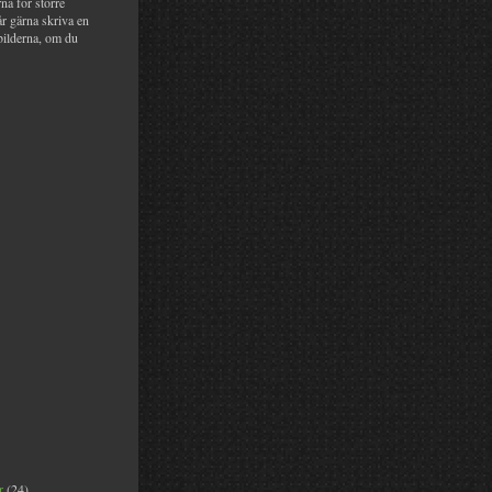
na för större
år gärna skriva en
bilderna, om du
er
(24)