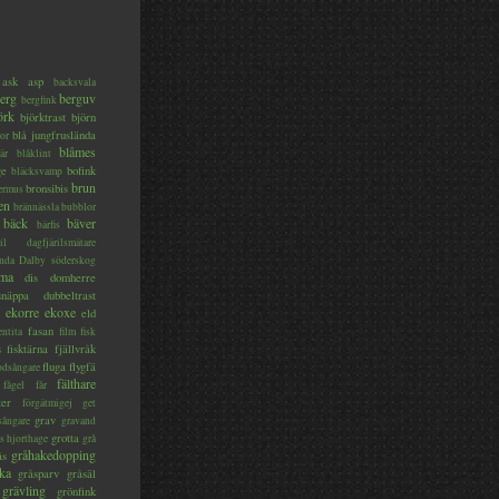
ask
asp
backsvala
erg
berguv
bergfink
örk
björktrast
björn
blå jungfruslända
or
blåmes
är
blåklint
ge
bofink
bläcksvamp
brun
bronsibis
dermus
en
brännässla
bubblor
bäck
bäver
bärfis
il
dagfjärilsmätare
nda
Dalby söderskog
ma
dis
domherre
lsnäppa
dubbeltrast
ekorre
ekoxe
eld
fasan
entita
film
fisk
s
fisktärna
fjällvråk
fluga
flygfä
odsångare
fälthare
fågel
får
ter
förgätmigej
get
grav
sångare
gravand
grotta
s hjorthage
grå
gråhakedopping
ås
ka
gråsparv
gråsäl
grävling
grönfink