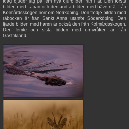
Idag bjuder jag på fem nya djurbilder från i år. Den första
bilden med tranan och den andra bilden med bävern är från
Kolmårdsskogen norr om Norrköping. Den tredje bilden med
råbocken är från Sankt Anna utanför Söderköping. Den
fjärde bilden med haren är också den från Kolmårdsskogen.
Den femte och sista bilden med ormvråken är från
Gästrikland.