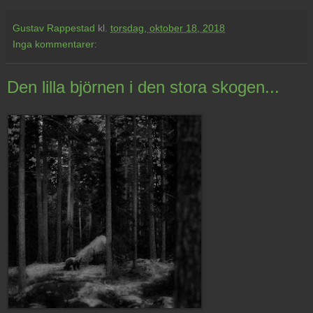
Gustav Rappestad
kl.
torsdag, oktober 18, 2018
Inga kommentarer:
Den lilla björnen i den stora skogen...