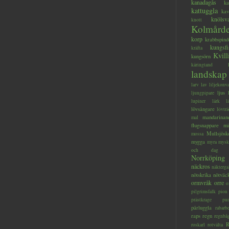
kanadagås
ka
kattuggla
kav
knölsv
knott
Kolmård
korp
krabbspind
kungsfi
kräfta
Kvill
kungsörn
käringtand
landskap
larv
lav
liljekonva
ljus
ljungpipare
lupiner
lärk
l
lövsångare
lövträ
mandarinan
mal
flugsnappare
mi
Mullsjösk
mossa
mygga
myra
mysk
och dag
Norrköping
näckros
näkterga
nötskrika
nötväc
ormvråk
orre
o
pilgrimsfalk
pion
prästkrage
pu
pärluggla
rabarb
raps
regn
regnbå
R
roskarl
rotvälta