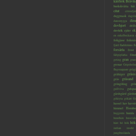
kärrhök
Bråvik
buskskvätta
båt
citat
citronfjär
daggmask
dagslä
dim
dansmygga
dovhjort
dril
ek
duvhök
ejder
en
enkelbeckasin
fiskgjuse
fiskmå
fjäril
fladdermus
fl
forsärla
frost
föns
fältpiplärka
gran
geting
gran
grenar
Gripsholm
gråg
flugsnappare
gråsis
gråhäger
gräsand
gräs
gröngöling
grö
gulspa
gullviva
gärdsgård
gärds
göktyta
gökärt
Gö
hassel
hav
havstr
himmel
Hornbo
humla
huggorm
hundkäx
hussval
hök
häst
hö
hök
indian
insekt
jungfruslända