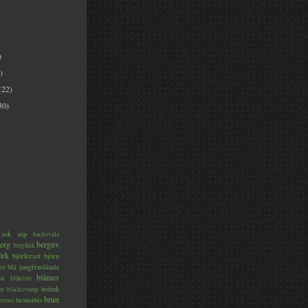
)
)
(22)
30)
ask
asp
backsvala
erg
berguv
bergfink
örk
björktrast
björn
blå jungfruslända
or
blåmes
är
blåklint
ge
bofink
bläcksvamp
brun
bronsibis
dermus