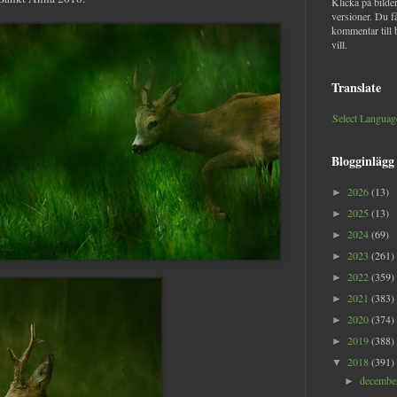
Klicka på bilder
versioner. Du f
kommentar till 
vill.
Translate
Select Languag
Blogginlägg
2026
(13)
►
2025
(13)
►
2024
(69)
►
2023
(261)
►
2022
(359)
►
2021
(383)
►
2020
(374)
►
2019
(388)
►
2018
(391)
▼
decemb
►