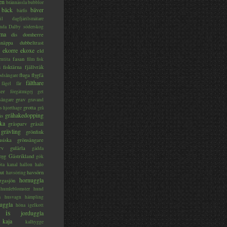
en
brännässla
bubblor
bäck
bäver
bärfis
il
dagfjärilsmätare
nda
Dalby söderskog
ma
dis
domherre
lsnäppa
dubbeltrast
ekorre
ekoxe
eld
fasan
entita
film
fisk
s
fisktärna
fjällvråk
fluga
flygfä
odsångare
fälthare
fågel
får
ter
förgätmigej
get
grav
sångare
gravand
grotta
s hjorthage
grå
gråhakedopping
ås
ka
gråsparv
gråsäl
grävling
grönfink
nsiska
grönsångare
rv
gulärla
gädda
myg
Gästrikland
gök
ta kanal
hallon
halo
ut
havsörn
havsöring
hornuggla
rgasjön
humleblomster
hund
a
husvagn
hämpling
uggla
höna
igelkott
is
jorduggla
kaja
kalhygge