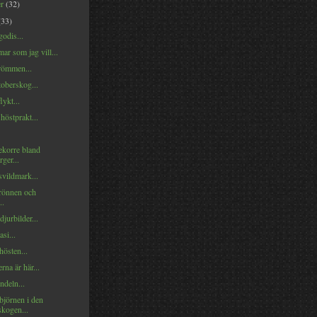
er
(32)
(33)
odis...
ar som jag vill...
drömmen...
oberskog...
lykt...
höstprakt...
ekorre bland
rger...
vildmark...
rönnen och
..
jurbilder...
si...
östen...
rna är här...
ndeln...
 björnen i den
skogen...