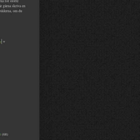
na för större
år gärna skriva en
bilderna, om du
e
▼
er
(68)