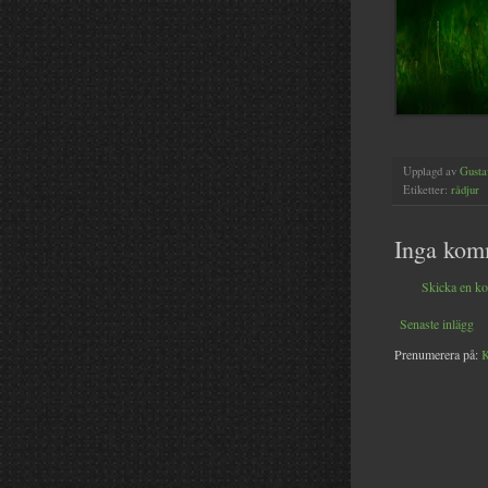
Upplagd av
Gusta
Etiketter:
rådjur
Inga kom
Skicka en k
Senaste inlägg
Prenumerera på:
K