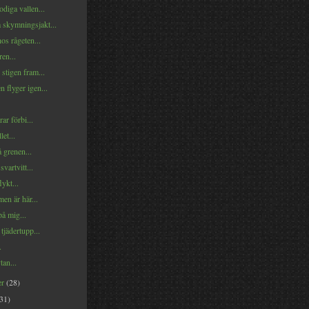
odiga vallen...
 skymningsjakt...
s rågeten...
ren...
stigen fram...
 flyger igen...
ar förbi...
et...
 grenen...
vartvitt...
lykt...
en är här...
på mig...
tjädertupp...
.
tan...
er
(28)
(31)