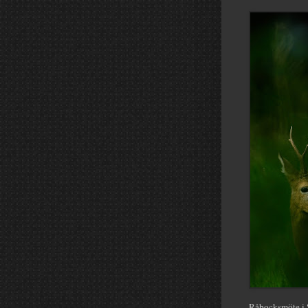
Råbocksmöte i 