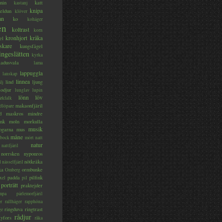
nin
katt
kastanj
knipa
eldun
klöver
an
ko
kohäger
en
koltrast
korn
kronhjort
kråka
el
skare
kungsfågel
ingeslätten
kyrka
ladusvala
lama
lappuggla
lanskap
linnea
lind
ljung
lj
lodjur
lunglav
lupin
lönn
löv
ärkfalk
makaonfjäril
dlöpare
d
maskros
mindre
nk
moln
morkulla
musik
ogarna
mus
måne
bock
mört
natt
natur
nattfjäril
norrsken
nyponros
nötkråka
l
nässelfjäril
ka
ormbunke
Omberg
padda
pilfink
xel
pil
porträtt
praktejder
mpa
pärlemorfjäril
er
rallhäger
rapphöna
ringduva
ringtrast
ge
rådjur
yfors
råka