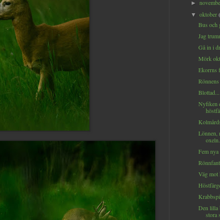
novemb
►
oktober
▼
Bus och g
Jag trumm
Gå in i 
Mörk okt
Ekorrns f
Rönnens 
Blottad...
Nyfiken 
höstfä
Kolmårds
Lönnen, 
oxeln.
Fem nya d
Rönnfanta
Väg mot h
Höstfärge
Krabbspi
Den lilla
stora 