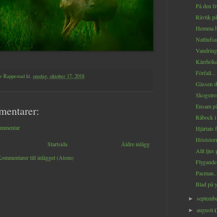
På den fr
Rävtik på
Hemma ho
Nattlufsa
Vandring 
Kärrhöken
Förfall...
v Rappestad
kl.
onsdag, oktober 17, 2018
Gässen dr
Skogstroll
Ensam på
mentarer:
Råbock i s
ommentar
Hjärtats f
Höststorm
Startsida
Äldre inlägg
Allt ljus 
ommentarer till inlägget (Atom)
Flygande 
Pacman..
Blad på y
septemb
►
augusti
►