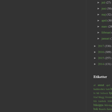
juli
(27)
►
juni
(30)
►
maj
(32)
►
april
(30
►
mars
(28
►
februari
►
januari
(
►
2017
(330)
►
2016
(309)
►
2015
(257)
►
2014
(131)
►
Etiketter
annat
al
apel
b
baldersbrå
bark
bj
bil
bi
bitbock
blogg
blad
blomm
blå kärrhök
blåb
blåsippa
blåvin
bok
Brandts flad