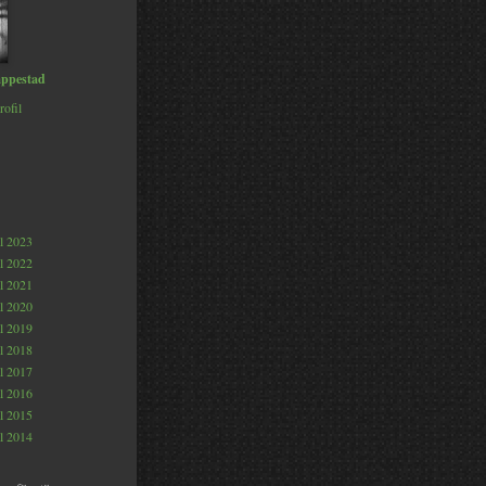
ppestad
rofil
al 2023
al 2022
al 2021
al 2020
al 2019
al 2018
al 2017
al 2016
al 2015
al 2014