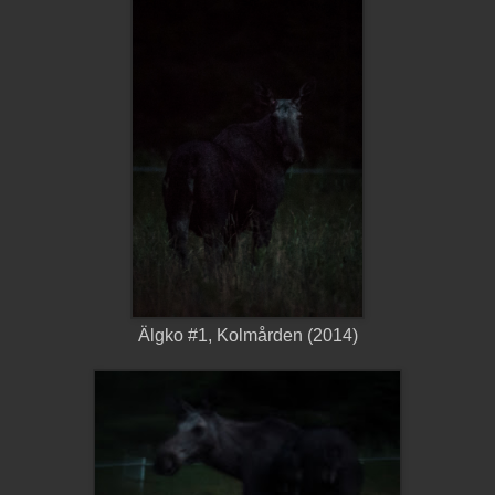
Älgko #1, Kolmården (2014)