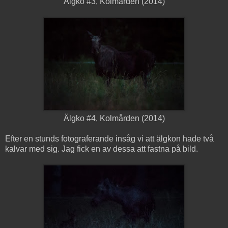
Älgko #3, Kolmården (2014)
Älgko #4, Kolmården (2014)
Efter en stunds fotograferande insåg vi att älgkon hade två
kalvar med sig. Jag fick en av dessa att fastna på bild.