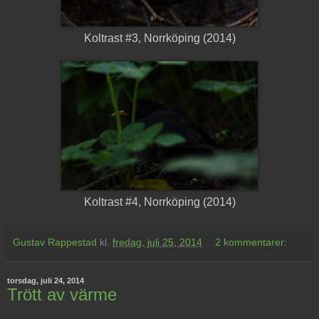
Koltrast #3, Norrköping (2014)
Koltrast #4, Norrköping (2014)
Gustav Rappestad
kl.
fredag, juli 25, 2014
2 kommentarer:
torsdag, juli 24, 2014
Trött av värme