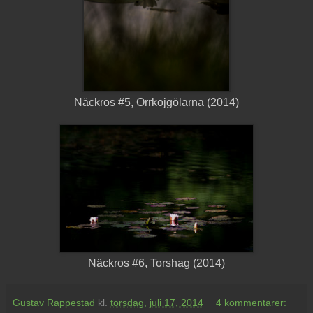
Näckros #5, Orrkojgölarna (2014)
Näckros #6, Torshag (2014)
Gustav Rappestad
kl.
torsdag, juli 17, 2014
4 kommentarer: