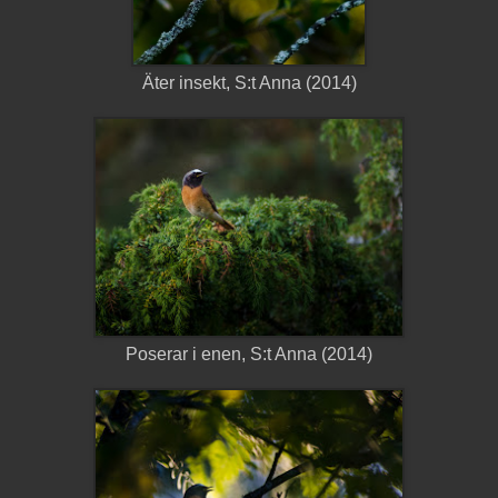
Äter insekt, S:t Anna (2014)
Poserar i enen, S:t Anna (2014)