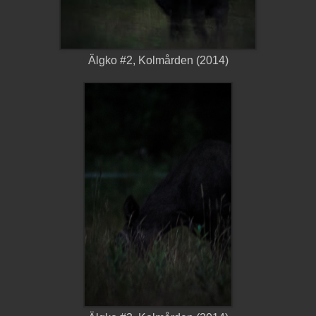
Älgko #2, Kolmården (2014)