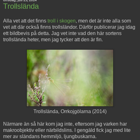
Trollslända
Alla vet att det finns
troll i skogen
, men det är inte alla som
vet att där också finns trollsländor. Därför publicerar jag idag
ett bildbevis på detta. Jag vet inte vad den här sortens
trollslända heter, men jag tycker att den är fin.
Trollslända, Orrkojgölarna (2014)
Närmare än så här kom jag inte, eftersom jag varken har
makroobjektiv eller närbildslins. I gengäld fick jag med lite
mer av sländans hemmiljö, ljungbuskarna.