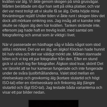
kvällen var älg. Vi åkte genom skogen på små grusvägar.
Mårten berättade om djur han sett på olika platser, och var
det var mest troligt att vi skulle få se älg. Detta höjde mina
förväntningar rejält! Under tiden vi åkte runt i skogen blev det
dock allt mörkare omkring oss. Jag insåg att vi kanske inte
skulle se någon älg den här kvällen. Tanken skrämde inte,
eftersom jag hade haft en trevlig kväll, med samtal om
fotografering och annat som är viktigt i livet.
När vi passerade en hästhage såg vi båda något som stod
stilla i mörkret. Det var en älg, en älgko! Klockan hade hunnit
bli halv elva och det var väldigt mörkt ute. Mårten stannade
bilen och vi tog ett par fotografier från den. Efter en stund
gick vi ut och tog fler fotografier. Älgkon stod kvar, skönt! Det
var lärorikt att se hur kameran fungerade och inte fungerade
under de svåra ljusförhållandena. Valet stod mellan en
rörelseskarp och grovkornig älg (kortare slutartid och högt
ISO-tal) eller en rörelseoskarp och finkornig älg (längre
slutartid och lågt ISO-tal). Jag testade båda varianterna och
visar ett par bilder nedan.