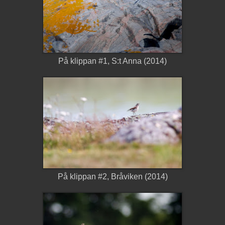
På klippan #1, S:t Anna (2014)
På klippan #2, Bråviken (2014)