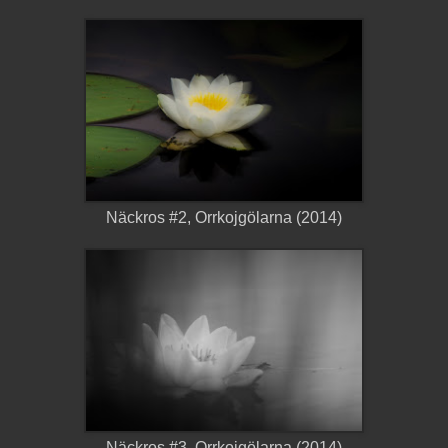
Näckros #2, Orrkojgölarna (2014)
Näckros #3, Orrkojgölarna (2014)