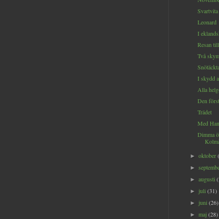
Svartvita
Leonard
I eklands
Resan til
Två skym
Snötäckt
I skydd 
Alla hel
Den förs
Trädet
Med Hann
Dimma ö
Kolmå
oktober
►
septemb
►
augusti
►
juli
(31)
►
juni
(26)
►
maj
(28)
►