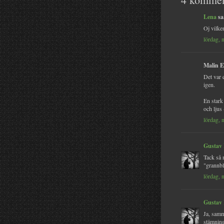
Lena
sa.
Oj vilken
lördag, 
Malin El
Det var 
igen.
En stark
och ljus
lördag, 
Gustav
Tack så 
"grannbl
lördag, 
Gustav
Ja, samm
stämning