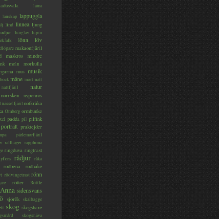
ladusvala
lama
lappuggla
lanskap
linnea
lind
ljung
lj
lodjur
lunglav
lupin
lönn
löv
ärkfalk
makaonfjäril
dlöpare
d
maskros
mindre
nk
moln
morkulla
musik
ogarna
mus
måne
bock
mört
natt
natur
nattfjäril
norrsken
nyponros
nötkråka
l
nässelfjäril
ka
ormbunke
Omberg
padda
pilfink
xel
pil
porträtt
praktejder
mpa
pärlemorfjäril
er
rallhäger
rapphöna
ringduva
ringtrast
ge
rådjur
yfors
råka
rödbena
rödhake
rönn
rt
rödvingetrast
rötter
gare
Röttle
 Anna
sidensvans
jö
sjörök
skalbagge
skog
skogshare
ett
gsmård
skogsnäva