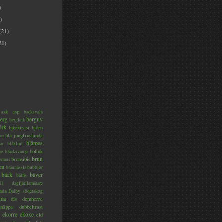
)
)
(21)
21)
ask
asp
backsvala
erg
berguv
bergfink
örk
björktrast
björn
blå jungfruslända
or
blåmes
är
blåklint
ge
bofink
bläcksvamp
brun
bronsibis
dermus
en
brännässla
bubblor
bäck
bäver
bärfis
il
dagfjärilsmätare
nda
Dalby söderskog
ma
dis
domherre
lsnäppa
dubbeltrast
ekorre
ekoxe
eld