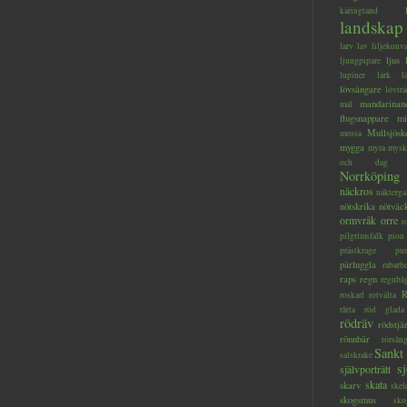
käringtand
landskap
larv
lav
liljekonva
ljus
ljungpipare
lupiner
lärk
l
lövsångare
lövträ
mandarinan
mal
flugsnappare
mi
Mullsjösk
mossa
mygga
myra
mysk
och dag
Norrköping
näckros
näkterga
nötskrika
nötväc
ormvråk
orre
o
pilgrimsfalk
pion
prästkrage
pu
pärluggla
rabarb
raps
regn
regnbå
R
roskarl
rotvälta
råtta
röd glada
rödräv
rödstjä
rönnbär
rörsån
Sankt
salskrake
s
självporträtt
skata
skarv
skel
skogsmus
sko