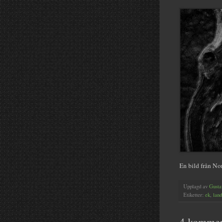
En bild från N
Upplagd av
Gusta
Etiketter:
ek
,
lan
4 kommen