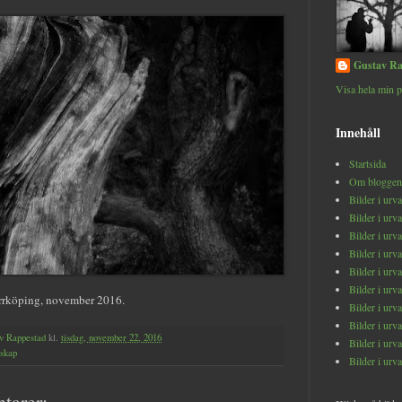
Gustav Ra
Visa hela min p
Innehåll
Startsida
Om bloggen
Bilder i urv
Bilder i urv
Bilder i urv
Bilder i urv
Bilder i urv
Bilder i urv
orrköping, november 2016.
Bilder i urv
Bilder i urv
v Rappestad
kl.
tisdag, november 22, 2016
Bilder i urv
dskap
Bilder i urv
tarer: