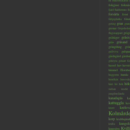
en
enkelbeckasin
fiskgjuse
fiskmå
fjäril
fladdermus
fl
forsärla
frost
föns
fältpiplärka
gran
geting
gran
grenar
Gripsholm
gråg
flugsnappare
gråsis
gråhäger
gräsand
gräs
gröngöling
grö
gulspa
gullviva
gärdsgård
gärds
göktyta
gökärt
Gö
hassel
hav
havstr
himmel
Hornbo
humla
huggorm
hundkäx
hussval
hök
häst
hö
hök
indian
insekt
jungfruslända
kanadagås
ka
kattuggla
kav
knölsv
knott
Kolmård
korp
krabbspind
kungsfi
kräfta
Kvill
kungsörn