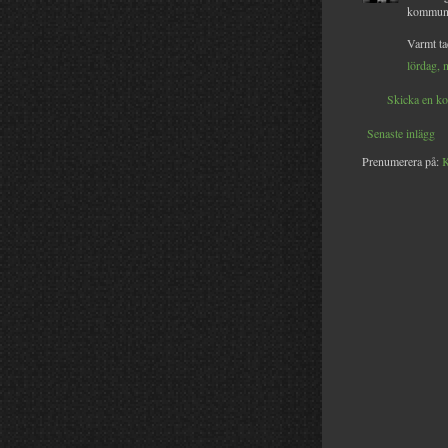
kommunic
Varmt t
lördag, 
Skicka en k
Senaste inlägg
Prenumerera på:
K