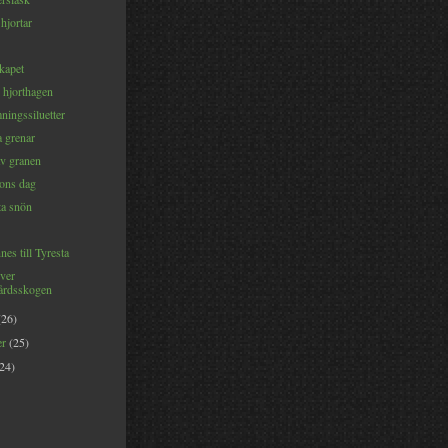
 hjortar
kapet
l hjorthagen
ningssiluetter
a grenar
av granen
gons dag
ta snön
es till Tyresta
ver
rdsskogen
(26)
er
(25)
(24)