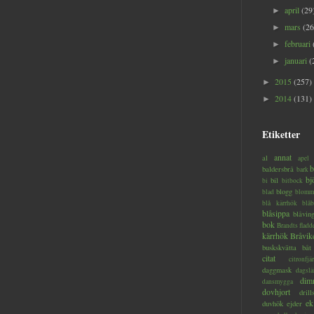
april
(29
►
mars
(26
►
februari
►
januari
(
►
2015
(257)
►
2014
(131)
►
Etiketter
annat
al
apel
b
baldersbrå
bark
bj
bil
bi
bitbock
blogg
blad
blomm
blå kärrhök
blåb
blåsippa
blåvin
bok
Brandts flad
kärrhök
Bråvik
buskskvätta
båt
citat
citronfjär
daggmask
dagslä
dim
dansmygga
dovhjort
dril
ek
duvhök
ejder