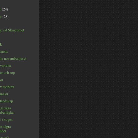
er
(24)
er
(28)
 vid Skogtorpet
ek
tinens
ene novemberljuset
vartvita
ar och rop
byn
av mörkret
änslor
 landskap
rgstarka
berfåglar
 i skogen
re några
ilder
rslask