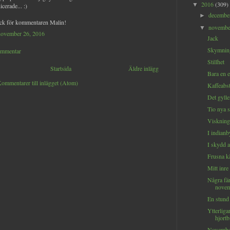
2016
(309)
▼
erade... :)
decemb
►
ack för kommentaren Malin!
novemb
▼
november 26, 2016
Jack
Skymning
ommentar
Stillhet
Startsida
Äldre inlägg
Bara en 
ommentarer till inlägget (Atom)
Kaffeabs
Det gyll
Tio nya s
Viskning
I indian
I skydd 
Frusna k
Mitt inre
Några fä
novem
En stund
Ytterliga
hjortb
Novembe