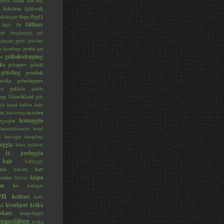
fasan
entita
film
fisk
s
fisktärna
fjällvråk
fluga
flygfä
odsångare
fälthare
fågel
får
ter
förgätmigej
get
grav
sångare
gravand
grotta
s hjorthage
grå
gråhakedopping
ås
ka
gråsparv
gråsäl
grävling
grönfink
nsiska
grönsångare
rv
gulärla
gädda
myg
Gästrikland
gök
ta kanal
hallon
halo
ut
havsörn
havsöring
hornuggla
rgasjön
humleblomster
hund
a
husvagn
hämpling
uggla
höna
igelkott
is
jorduggla
kaja
kalhygge
nin
katt
kastanj
knipa
eldun
klöver
an
ko
kohäger
en
koltrast
korn
kronhjort
kråka
el
skare
kungsfågel
ingeslätten
kyrka