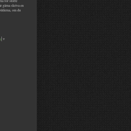
na för större
år gärna skriva en
bilderna, om du
e
▼