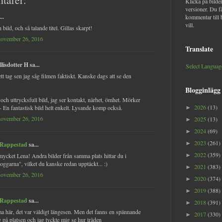
Klicka på bilder
versioner. Du f
..
kommentar till 
vill.
 bild, och så talande titel. Gillas skarpt!
november 26, 2016
Translate
lisdotter H sa...
Select Languag
ett tag sen jag såg filmen faktiskt. Kanske dags att se den
Blogginlägg
 och uttrycksfull bild, jag ser kontakt, närhet, ömhet. Mörker
2026
(13)
 - En fantastisk bild helt enkelt. Lysande komp också.
►
november 26, 2016
2025
(13)
►
2024
(69)
►
2023
(261)
►
 Rappestad
sa...
2022
(359)
mycket Lena! Andra bilder från samma plats hittar du i
►
oggarna", vilket du kanske redan upptäckt... :)
2021
(383)
►
november 26, 2016
2020
(374)
►
2019
(388)
►
 Rappestad
sa...
2018
(391)
►
a här, det var väldigt längesen. Men det fanns en spännande
2017
(330)
►
 på platsen och jag tyckte mig se hur träden