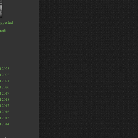
ppestad
rofil
al 2023
al 2022
al 2021
al 2020
al 2019
al 2018
al 2017
al 2016
al 2015
al 2014