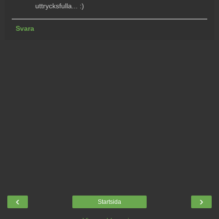
uttrycksfulla... :)
Svara
‹
›
Startsida