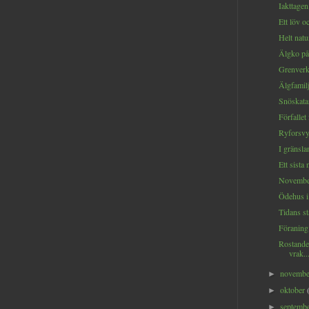
Iakttagen.
Ett löv o
Helt natur
Älgko på 
Grenverk
Älgfamilj
Snöskatan
Förfallet 
Ryforsvy.
I gränslan
Ett sista 
November
Ödehus i 
Tidans st
Föraning.
Rostande
vrak..
novemb
►
oktober
►
septemb
►