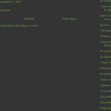
Ett riktig
december 07, 2018
Vykort f
Kvilli
ommentar
Sitter och
Startsida
Äldre inlägg
som gå
Syskon..
ommentarer till inlägget (Atom)
I skymni
Skånska f
Vykort f
Kolmå
En mycket
En älgfami
Vinter i 
Mångfald
En riktig
Väntar på
Älgarna 
Årets kor
Två grank
Skogsbäck
Några sm