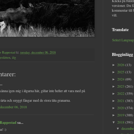
Klicka på bilder
versioner. Du f
kommentar till 
vill.
Translate
Select Languag
v Rappestad
kl.
torsdag, december 06, 2018
Blogginlägg
eslätten
,
älg
2026
(13)
►
tarer:
2025
(13)
►
2024
(69)
►
..
2023
(261)
►
änna igen mig i älgarna här, gillar inte heller att vara med på
2022
(359)
►
värta och snyggt fångar med de stora täta granarna.
2021
(383)
►
 december 06, 2018
2020
(374)
►
2019
(388)
►
2018
(391)
 Rappestad
sa...
▼
decemb
▼
a! :)