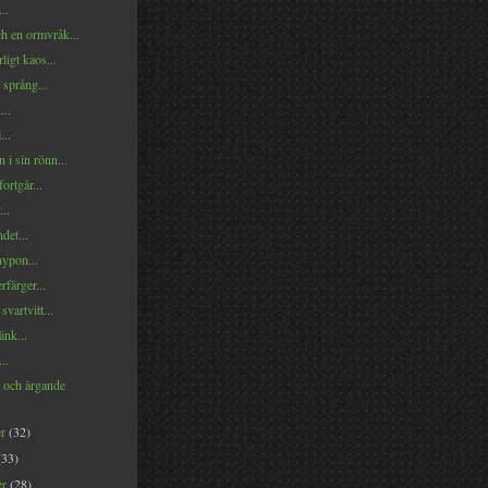
..
ch en ormvråk...
ligt kaos...
språng...
...
...
 i sin rönn...
fortgår...
..
det...
nypon...
färger...
svartvitt...
änk...
..
 och ärgande
.
er
(32)
(33)
er
(28)