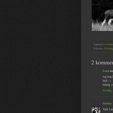
Upplagd av
Gusta
Etiketter:
Kvilling
2 kommen
Lena
sa.
Jag kan k
bild ;-)
Härlig s
torsdag,
Gustav
Tack Len