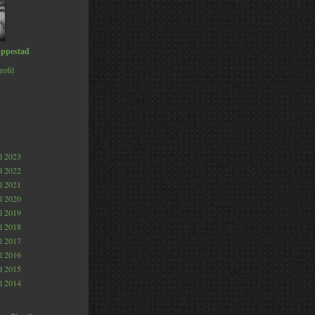
ppestad
rofil
al 2023
al 2022
al 2021
al 2020
al 2019
al 2018
al 2017
al 2016
al 2015
al 2014