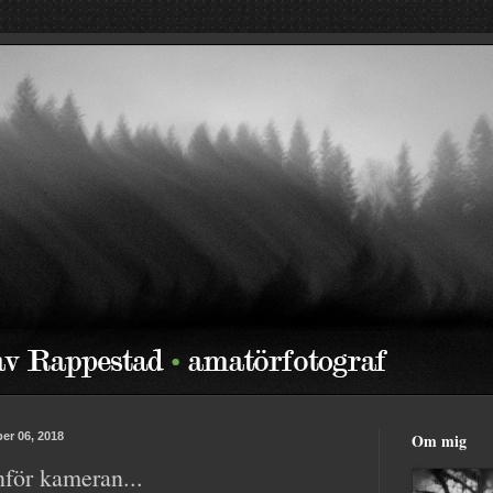
er 06, 2018
Om mig
nför kameran...