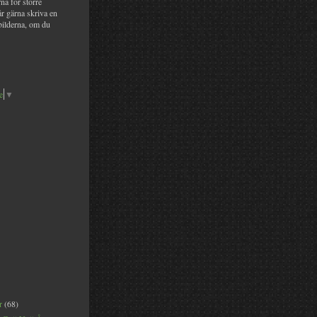
na för större
år gärna skriva en
bilderna, om du
e
▼
er
(68)