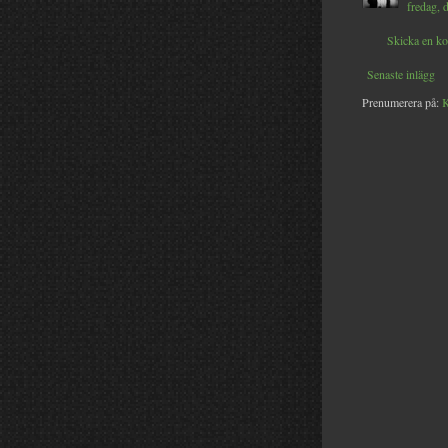
fredag, 
Skicka en k
Senaste inlägg
Prenumerera på:
K