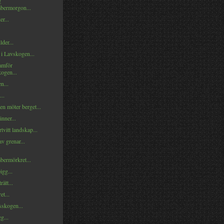
g
bermorgon...
er...
lder...
 i Lavskogen...
amför
kogen...
n...
...
n möter berget...
inner...
rtvitt landskap...
av grenar...
bermörkret...
gg...
ätt...
et...
skogen...
gg...