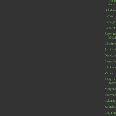
frosti
decem
Det stänk
Särbos...
Fler älgbi
På besök
Älgko fr
hösts
Lärkfinke
2 + 1 = 3
Där skoge
Berget br
Älg i sva
Virrvarr 
Älgtjur i
decem
Morgonpi
Ekorrportr
Cykelstyr
Kolmårds
I rätt glu