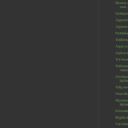
Ekorren 
snön..
Fjolingar
Älgporträt
Älgarnas 
Flyttankar
Trädklung
Älgen oc
Älgkon in
Två frusna
Trädstam
vinte
Gryning
älgfam
Tidig mor
Ormvråke
Skymnin
älgfam
Isformati
Blyghet i
Vid ödehu