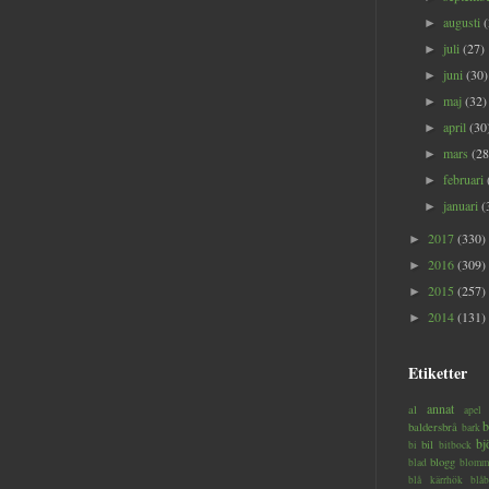
augusti
►
juli
(27)
►
juni
(30)
►
maj
(32)
►
april
(30
►
mars
(28
►
februari
►
januari
(
►
2017
(330)
►
2016
(309)
►
2015
(257)
►
2014
(131)
►
Etiketter
annat
al
apel
b
baldersbrå
bark
bj
bil
bi
bitbock
blogg
blad
blomm
blå kärrhök
blåb