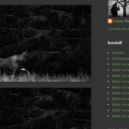
Gustav Ra
Visa hela min p
Innehåll
Startsida
Om bloggen
Bilder i urv
Bilder i urv
Bilder i urv
Bilder i urv
Bilder i urv
Bilder i urv
Bilder i urv
Bilder i urv
Bilder i urv
Bilder i urv