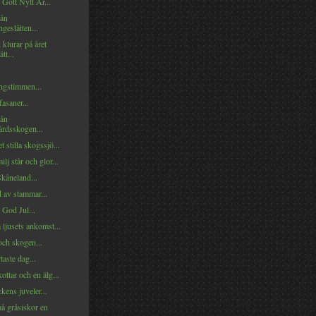
t Gott Nytt År...
rån
ngeslätten...
 klurar på året
tt...
.
ngstimmen...
asaner...
rån
rdsskogen...
 stilla skogssjö...
lj står och glor...
Skåneland...
 av stammar...
t God Jul...
 ljusets ankomst...
och skogen...
taste dag...
ottar och en älg...
ens juveler...
å gråsiskor en