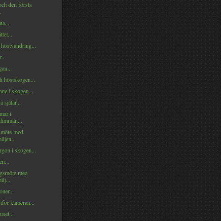
och den första
.
na...
tet...
höstvandring...
...
an...
h höstskogen...
ne i skogen...
 själar...
mar i
rdimman...
smöte med
iljen...
gon i skogen...
n...
gsmöte med
ilj...
oner...
nför kameran...
set...