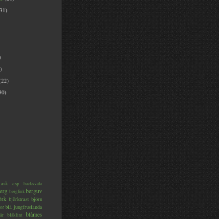
(31)
)
)
(22)
30)
ask
asp
backsvala
erg
berguv
bergfink
örk
björktrast
björn
blå jungfruslända
or
blåmes
är
blåklint