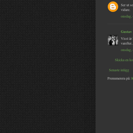
Ser ut s
vidare.
onsdag,
Gustav
Visst är
varefter..
onsdag,
Skicka en k
Senaste inlägg
Prenumerera på:
K