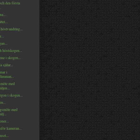
och den första
.
na...
tet...
höstvandring...
...
an...
h höstskogen...
ne i skogen...
 själar...
mar i
rdimman...
smöte med
iljen...
gon i skogen...
n...
gsmöte med
ilj...
oner...
nför kameran...
set...