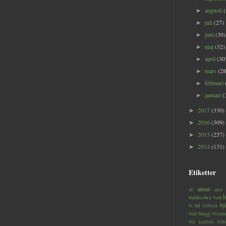
augusti
►
juli
(27)
►
juni
(30)
►
maj
(32)
►
april
(30
►
mars
(28
►
februari
►
januari
(
►
2017
(330)
►
2016
(309)
►
2015
(257)
►
2014
(131)
►
Etiketter
annat
al
apel
b
baldersbrå
bark
bj
bil
bi
bitbock
blogg
blad
blomm
blå kärrhök
blåb