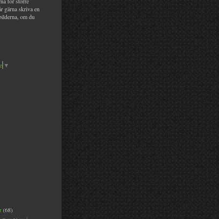
na för större
år gärna skriva en
bilderna, om du
e
▼
er
(68)