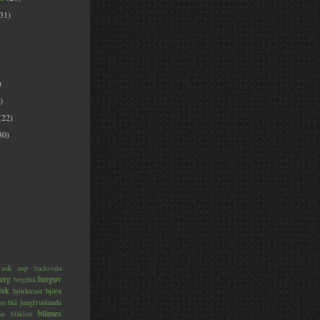
(31)
)
)
(22)
30)
ask
asp
backsvala
erg
berguv
bergfink
örk
björktrast
björn
blå jungfruslända
or
blåmes
är
blåklint