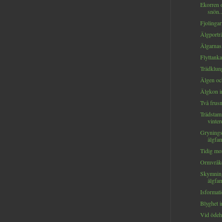
Ekorren 
snön..
Fjolingar
Älgporträt
Älgarnas 
Flyttankar
Trädklung
Älgen oc
Älgkon in
Två frusna
Trädstam
vinte
Gryning
älgfam
Tidig mor
Ormvråke
Skymnin
älgfam
Isformati
Blyghet i
Vid ödehu