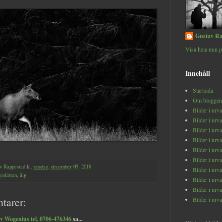
Gustav Ra
Visa hela min p
Innehåll
Startsida
Om bloggen
Bilder i urv
Bilder i urv
Bilder i urv
Bilder i urv
Bilder i urv
Bilder i urv
v Rappestad
kl.
onsdag, december 05, 2018
Bilder i urv
eslätten
,
älg
Bilder i urv
Bilder i urv
tarer:
Bilder i urv
v Wogenius tel. 0706-476346
sa...