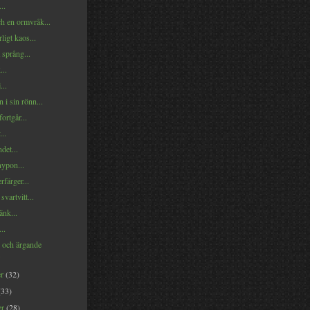
..
ch en ormvråk...
ligt kaos...
språng...
...
...
 i sin rönn...
fortgår...
..
det...
nypon...
färger...
svartvitt...
änk...
..
 och ärgande
.
er
(32)
(33)
er
(28)