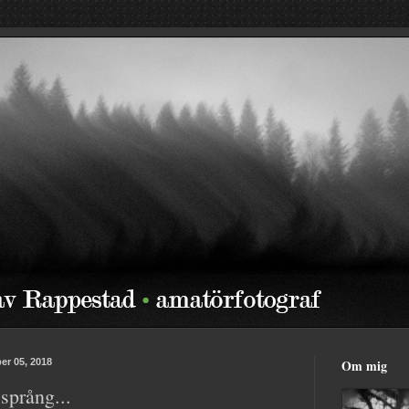
r 05, 2018
Om mig
språng...