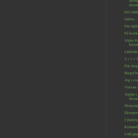
frosti
decem
Det stänk
Särbos...
Fler älgbi
På besök
Älgko fr
hösts
Lärkfinke
2 + 1 = 3
Där skoge
Berget br
Älg i sva
Virrvarr 
Älgtjur i
decem
Morgonpi
Ekorrportr
Cykelstyr
Kolmårds
I rätt glu