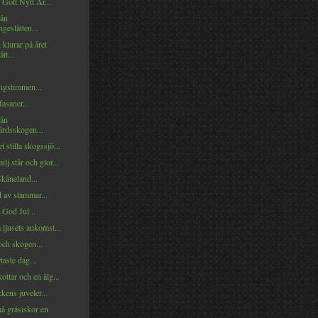
t Gott Nytt År...
rån
ngeslätten...
 klurar på året
tt...
.
ngstimmen...
asaner...
rån
rdsskogen...
 stilla skogssjö...
lj står och glor...
Skåneland...
 av stammar...
t God Jul...
 ljusets ankomst...
och skogen...
taste dag...
ottar och en älg...
ens juveler...
å gråsiskor en