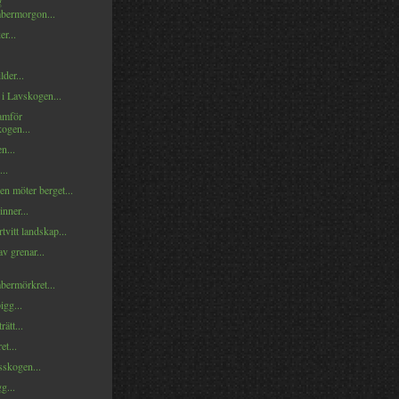
g
bermorgon...
er...
lder...
 i Lavskogen...
amför
kogen...
n...
...
n möter berget...
inner...
rtvitt landskap...
av grenar...
bermörkret...
gg...
ätt...
et...
skogen...
gg...