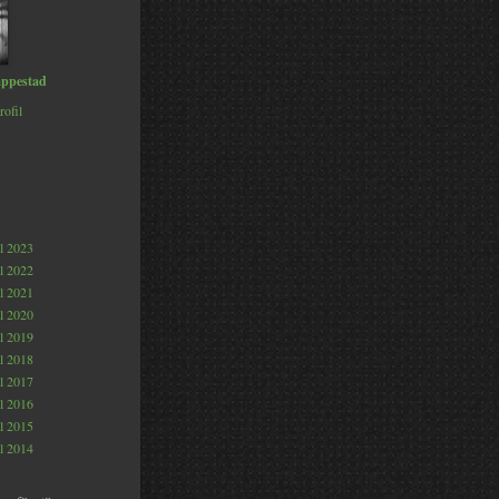
ppestad
rofil
al 2023
al 2022
al 2021
al 2020
al 2019
al 2018
al 2017
al 2016
al 2015
al 2014