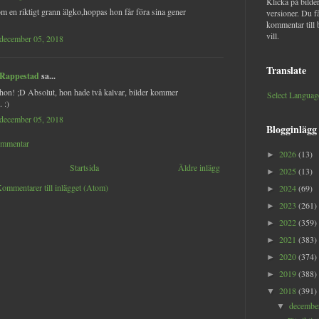
Klicka på bilder
om en riktigt grann älgko,hoppas hon får föra sina gener
versioner. Du f
kommentar till 
vill.
 december 05, 2018
Translate
 Rappestad
sa...
 hon! ;D Absolut, hon hade två kalvar, bilder kommer
Select Languag
. :)
 december 05, 2018
Blogginlägg
ommentar
2026
(13)
►
Startsida
Äldre inlägg
2025
(13)
►
ommentarer till inlägget (Atom)
2024
(69)
►
2023
(261)
►
2022
(359)
►
2021
(383)
►
2020
(374)
►
2019
(388)
►
2018
(391)
▼
decemb
▼