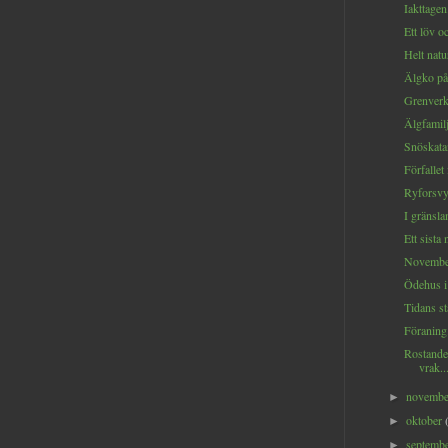
Iakttagen.
Ett löv o
Helt natur
Älgko på 
Grenverk
Älgfamilj
Snöskatan
Förfallet 
Ryforsvy.
I gränslan
Ett sista 
November
Ödehus i 
Tidans st
Föraning.
Rostande
vrak..
novemb
►
oktober
►
septemb
►