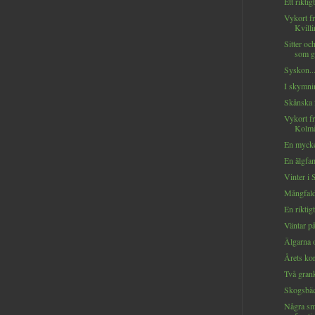
Ett riktig
Vykort f
Kvilli
Sitter och
som gå
Syskon..
I skymni
Skånska f
Vykort f
Kolmå
En mycket
En älgfami
Vinter i 
Mångfald
En riktig
Väntar på
Älgarna 
Årets kor
Två grank
Skogsbäck
Några sm