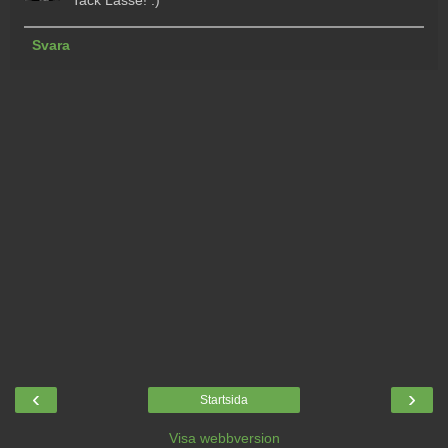
Tack Lasse! :)
Svara
‹
›
Startsida
Visa webbversion