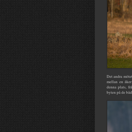
Det andra mötet
mellan en åker 
denna plats, fr
byten på de båda