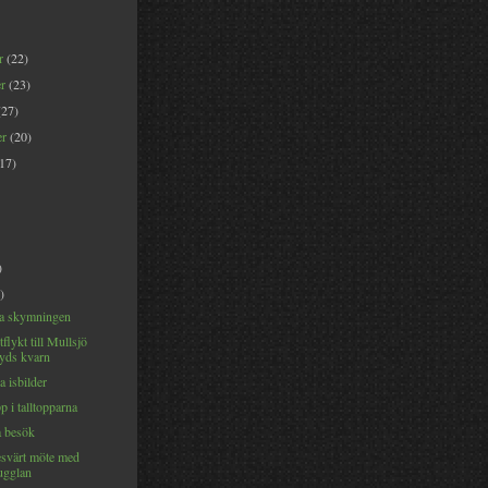
er
(22)
er
(23)
(27)
er
(20)
(17)
)
)
na skymningen
flykt till Mullsjö
yds kvarn
 isbilder
p i talltopparna
å besök
esvärt möte med
ugglan