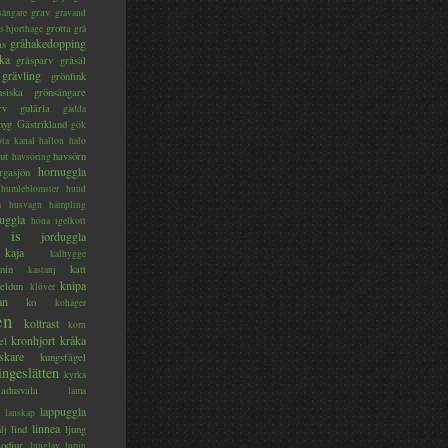
grav
sångare
gravand
grotta
s hjorthage
grå
gråhakedopping
ås
ka
gråsparv
gråsäl
grävling
grönfink
nsiska
grönsångare
rv
gulärla
gädda
myg
Gästrikland
gök
ta kanal
hallon
halo
ut
havsörn
havsöring
hornuggla
rgasjön
humleblomster
hund
a
husvagn
hämpling
uggla
höna
igelkott
is
jorduggla
kaja
kalhygge
nin
katt
kastanj
knipa
eldun
klöver
an
ko
kohäger
en
koltrast
korn
kronhjort
kråka
el
skare
kungsfågel
ingeslätten
kyrka
ladusvala
lama
lappuggla
lanskap
linnea
lind
ljung
lj
lodjur
lunglav
lupin