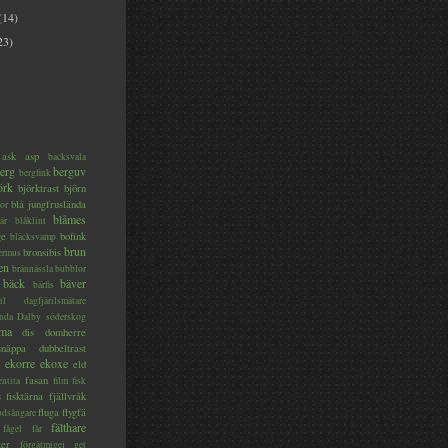
(14)
23)
ask
asp
backsvala
erg
berguv
bergfink
örk
björktrast
björn
blå jungfruslända
or
blåmes
är
blåklint
ge
bofink
bläcksvamp
brun
bronsibis
dermus
en
brännässla
bubblor
bäck
bäver
bärfis
il
dagfjärilsmätare
nda
Dalby söderskog
ma
dis
domherre
lsnäppa
dubbeltrast
ekorre
ekoxe
eld
fasan
entita
film
fisk
s
fisktärna
fjällvråk
fluga
flygfä
odsångare
fälthare
fågel
får
ter
förgätmigej
get