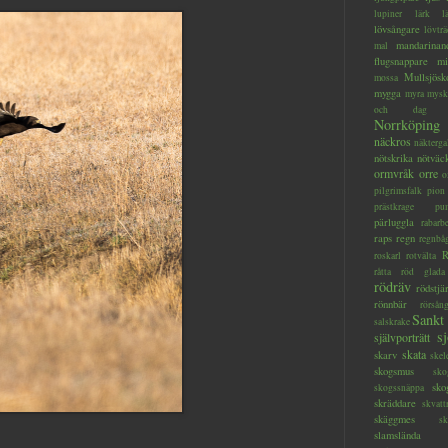
lupiner
lärk
l
lövsångare
lövträ
mandarinan
mal
flugsnappare
mi
Mullsjösk
mossa
mygga
myra
mysk
och dag
Norrköping
näckros
näkterga
nötskrika
nötväc
ormvråk
orre
o
pilgrimsfalk
pion
prästkrage
pu
pärluggla
rabarb
raps
regn
regnbå
R
roskarl
rotvälta
råtta
röd glada
rödräv
rödstjä
rönnbär
rörsån
Sankt
salskrake
s
självporträtt
skata
skarv
skel
skogsmus
sko
sko
skogssnäppa
skräddare
skvatt
skäggmes
sk
slamslända