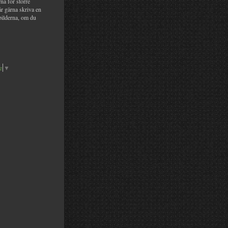
na för större
år gärna skriva en
bilderna, om du
e
▼