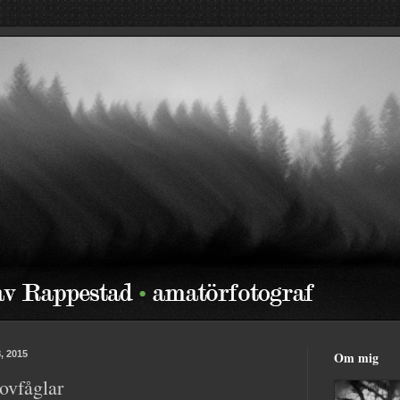
, 2015
Om mig
ovfåglar