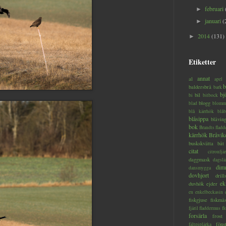
februari
►
januari
(
►
2014
(131)
►
Etiketter
annat
al
apel
b
baldersbrå
bark
bj
bil
bi
bitbock
blogg
blad
blomm
blå kärrhök
blåb
blåsippa
blåvin
bok
Brandts flad
kärrhök
Bråvik
buskskvätta
båt
citat
citronfjär
daggmask
dagslä
dim
dansmygga
dovhjort
dril
ek
duvhök
ejder
en
enkelbeckasin
fiskgjuse
fiskmå
fjäril
fladdermus
fl
forsärla
frost
föns
fältpiplärka