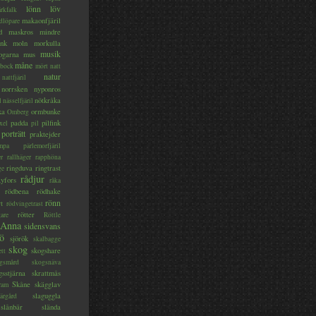
lönn
löv
ärkfalk
makaonfjäril
dlöpare
d
maskros
mindre
nk
moln
morkulla
musik
ogarna
mus
måne
bock
mört
natt
natur
nattfjäril
norrsken
nyponros
nötkråka
l
nässelfjäril
ka
ormbunke
Omberg
padda
pilfink
xel
pil
porträtt
praktejder
mpa
pärlemorfjäril
er
rallhäger
rapphöna
ringduva
ringtrast
ge
rådjur
yfors
råka
rödbena
rödhake
rönn
rt
rödvingetrast
rötter
gare
Röttle
 Anna
sidensvans
jö
sjörök
skalbagge
skog
skogshare
ett
gsmård
skogsnäva
gsstjärna
skrattmås
Skåne
skägglav
ram
slaguggla
ärgård
slånbär
slända