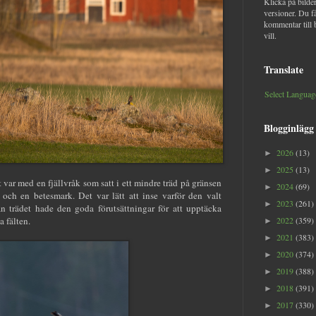
Klicka på bilder
versioner. Du f
kommentar till 
vill.
Translate
Select Languag
Blogginlägg
2026
(13)
►
2025
(13)
►
 var med en fjällvråk som satt i ett mindre träd på gränsen
2024
(69)
►
och en betesmark. Det var lätt att inse varför den valt
2023
(261)
►
ån trädet hade den goda förutsättningar för att upptäcka
 fälten.
2022
(359)
►
2021
(383)
►
2020
(374)
►
2019
(388)
►
2018
(391)
►
2017
(330)
►