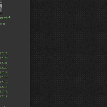
ppestad
rofil
al 2023
al 2022
al 2021
al 2020
al 2019
al 2018
al 2017
al 2016
al 2015
al 2014