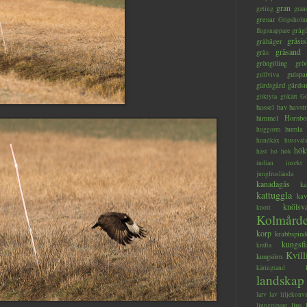
gran
geting
gran
grenar
Gripsholm
gråg
flugsnappare
gråsis
gråhäger
gräsand
gräs
gröngöling
grö
gulspa
gullviva
gärdsgård
gärds
göktyta
gökärt
Gö
hassel
hav
havstr
himmel
Hornbo
humla
huggorm
hundkäx
hussval
hök
häst
hö
hök
indian
insekt
jungfruslända
kanadagås
ka
kattuggla
kav
knölsv
knott
Kolmård
korp
krabbspind
kungsfi
kräfta
Kvill
kungsörn
käringtand
landskap
larv
lav
liljekonva
ljus
ljungpipare