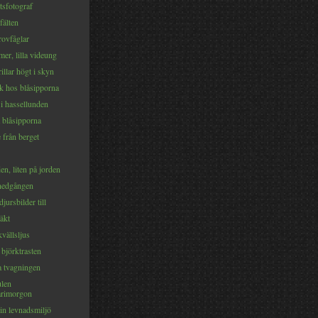
sfotograf
fälten
rovfåglar
mer, lilla videung
illar högt i skyn
k hos blåsipporna
i hassellunden
 blåsipporna
 från berget
den, liten på jorden
lnedgången
djursbilder till
räkt
kvällsljus
björktrasten
a tvagningen
len
arimorgon
in levnadsmiljö