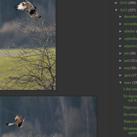
2016
(309)
►
2015
(257)
▼
decemb
►
novemb
►
oktober
►
septemb
►
augusti
►
juli
(28)
►
juni
(21)
►
maj
(20)
►
april
(17
►
mars
(25
▼
I den se
En dagsut
och R
Några nya
En orrtup
Tranor p
Ett minn
sparv