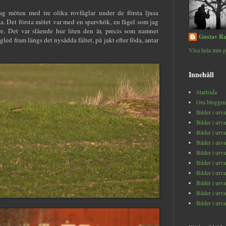
jag möten med tre olika rovfåglar under de första ljusa
 Det första mötet var med en sparvhök, en fågel som jag
are. Det var slående hur liten den är, precis som namnet
Gustav Ra
led fram längs det nysådda fältet, på jakt efter föda, antar
Visa hela min p
Innehåll
Startsida
Om bloggen
Bilder i urv
Bilder i urv
Bilder i urv
Bilder i urv
Bilder i urv
Bilder i urv
Bilder i urv
Bilder i urv
Bilder i urv
Bilder i urv