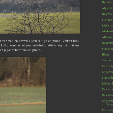
Hundvakt
Älgar på 
Helgens 
Sov inte 
Lärkan dr
Återbesö
Aftonsol 
et var med en ormvråk som satt på en pinne. Vråken blev
De första
kråka som av någon anledning störde sig på vråkens
Solvärme
en jagades bort från sin pinne.
Häger
Stor i or
Efter so
Ett par rå
I vinterd
Rådjur i 
Den sura 
Den stor
En gråmu
febru
Räven i s