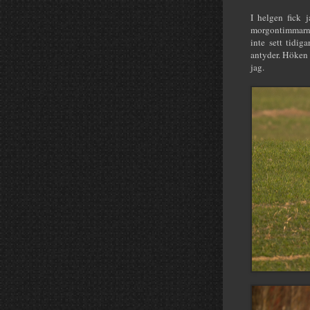
I helgen fick 
morgontimmarna.
inte sett tidig
antyder. Höken g
jag.