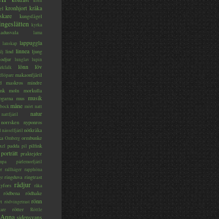
korn
kronhjort
kråka
el
skare
kungsfågel
ingeslätten
kyrka
ladusvala
lama
lappuggla
lanskap
linnea
lind
ljung
lj
lodjur
lunglav
lupin
lönn
löv
ärkfalk
makaonfjäril
dlöpare
d
maskros
mindre
nk
moln
morkulla
musik
ogarna
mus
måne
bock
mört
natt
natur
nattfjäril
norrsken
nyponros
nötkråka
l
nässelfjäril
ka
ormbunke
Omberg
padda
pilfink
xel
pil
porträtt
praktejder
mpa
pärlemorfjäril
er
rallhäger
rapphöna
ringduva
ringtrast
ge
rådjur
yfors
råka
rödbena
rödhake
rönn
rt
rödvingetrast
rötter
gare
Röttle
 Anna
sidensvans