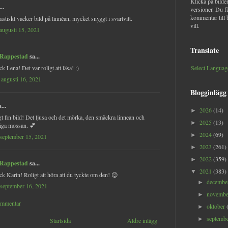
Klicka på bilder
..
versioner. Du f
kommentar till 
astiskt vacker bild på linnéan, mycket snyggt i svartvitt.
vill.
augusti 15, 2021
Translate
 Rappestad
sa...
k Lena! Det var roligt att läsa! :)
Select Languag
augusti 16, 2021
Blogginlägg
...
2026
(14)
►
gt fin bild! Det ljusa och det mörka, den smäckra linnean och
2025
(13)
►
iga mossan. 💕
2024
(69)
►
september 15, 2021
2023
(261)
►
2022
(359)
►
 Rappestad
sa...
2021
(383)
▼
ck Karin! Roligt att höra att du tyckte om den! 😊
decemb
►
 september 16, 2021
novemb
►
ommentar
oktober
►
septemb
►
Startsida
Äldre inlägg