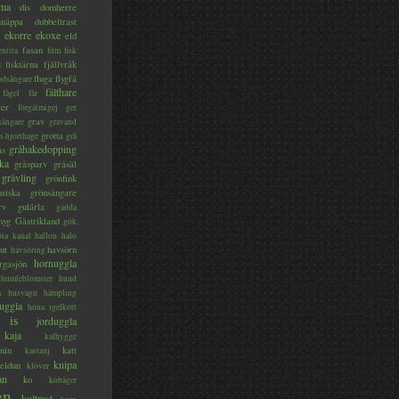
ma
dis
domherre
lsnäppa
dubbeltrast
ekorre
ekoxe
eld
fasan
entita
film
fisk
s
fisktärna
fjällvråk
fluga
flygfä
odsångare
fälthare
fågel
får
ter
förgätmigej
get
grav
sångare
gravand
grotta
s hjorthage
grå
gråhakedopping
ås
ka
gråsparv
gråsäl
grävling
grönfink
nsiska
grönsångare
rv
gulärla
gädda
myg
Gästrikland
gök
ta kanal
hallon
halo
ut
havsörn
havsöring
hornuggla
rgasjön
humleblomster
hund
a
husvagn
hämpling
uggla
höna
igelkott
is
jorduggla
kaja
kalhygge
nin
katt
kastanj
knipa
eldun
klöver
an
ko
kohäger
en
koltrast