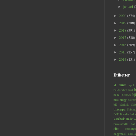
januari
(
►
2020
(374)
►
2019
(388)
►
2018
(391)
►
2017
(330)
►
2016
(309)
►
2015
(257)
►
2014
(131)
►
Etiketter
annat
al
apel
b
baldersbrå
bark
bj
bil
bi
bitbock
blogg
blad
blomm
blå kärrhök
blåb
blåsippa
blåvin
bok
Brandts flad
kärrhök
Bråvik
buskskvätta
båt
citat
citronfjär
daggmask
dagslä