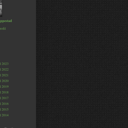
ppestad
rofil
al 2023
al 2022
al 2021
al 2020
al 2019
al 2018
al 2017
al 2016
al 2015
al 2014