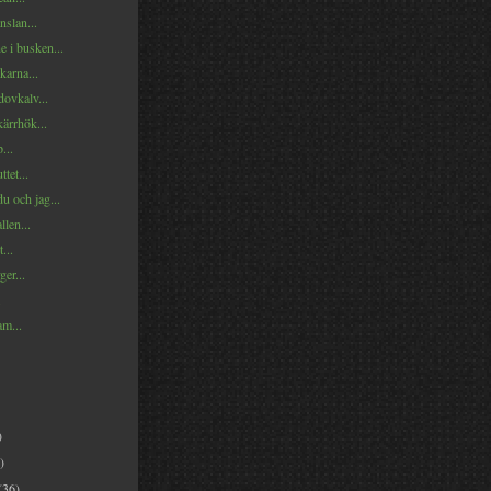
nslan...
e i busken...
karna...
ovkalv...
ärrhök...
...
tet...
du och jag...
llen...
...
ger...
.
am...
)
)
(36)