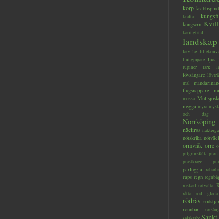
korp
krabbspind
kungsfi
kräfta
Kvill
kungsörn
käringtand
landskap
larv
lav
liljekonva
ljus
ljungpipare
lupiner
lärk
l
lövsångare
lövträ
mandarinan
mal
flugsnappare
mi
Mullsjösk
mossa
mygga
myra
mysk
och dag
Norrköping
näckros
näkterga
nötskrika
nötväc
ormvråk
orre
o
pilgrimsfalk
pion
prästkrage
pu
pärluggla
rabarb
raps
regn
regnbå
R
roskarl
rotvälta
råtta
röd glada
rödräv
rödstjä
rönnbär
rörsån
Sankt
salskrake