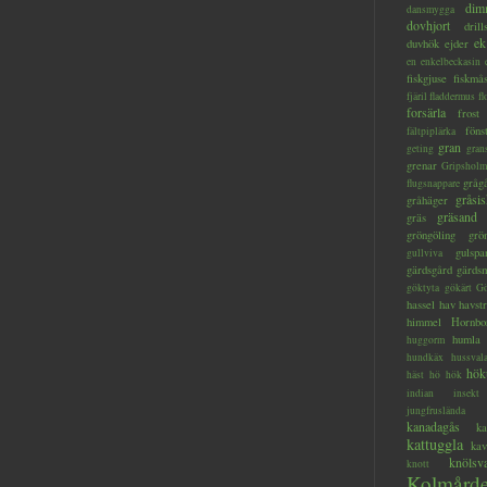
dim
dansmygga
dovhjort
dril
ek
duvhök
ejder
en
enkelbeckasin
fiskgjuse
fiskmå
fjäril
fladdermus
fl
forsärla
frost
föns
fältpiplärka
gran
geting
gran
grenar
Gripsholm
gråg
flugsnappare
gråsis
gråhäger
gräsand
gräs
gröngöling
grö
gulspa
gullviva
gärdsgård
gärds
göktyta
gökärt
Gö
hassel
hav
havstr
himmel
Hornbo
humla
huggorm
hundkäx
hussval
hök
häst
hö
hök
indian
insekt
jungfruslända
kanadagås
ka
kattuggla
kav
knölsv
knott
Kolmård