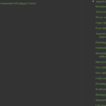
augusti
▼
ommentarer till inlägget (Atom)
Ensamma
Vid över
Två av var
Uppe i jä
Över stub
Augustis
näckro
Flodsånga
Ormbunke
Morgonlj
trädkr
Hårt tryc
Ute i säde
Den väld
I fullt so
Försiktig
Kvällsmö
Hornuggla
Skärgård
Lilla linn