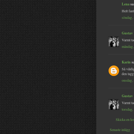
Lena
sa.
Helt fant
söndag, 
Gustav
Varmt tac
måndag, 
Karin
sa
Så väldi
den tagg
onsdag, 
Gustav
Varmt ta
torsdag,
Skicka en k
Senaste inlägg