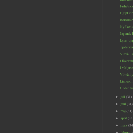
Frihetskä
Djupt inn
Bortom e
Nyfiken d
Jagande k
Lyser upp
Tjäderskut
Vi två... 
I favoritta
I vårljuset
Vi två fly
Linneor..
Glider fr
juli
(31)
►
juni
(31)
►
maj
(31)
►
april
(33
►
mars
(34
►
februari
►