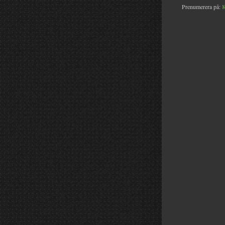
Prenumerera på:
K