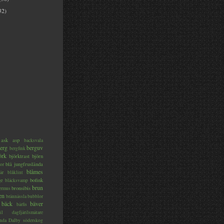
32)
ask
asp
backsvala
erg
berguv
bergfink
örk
björktrast
björn
blå jungfruslända
or
blåmes
är
blåklint
ge
bofink
bläcksvamp
brun
bronsibis
dermus
en
brännässla
bubblor
bäck
bäver
bärfis
il
dagfjärilsmätare
nda
Dalby söderskog