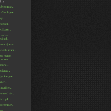
(31)
 blomman...
svämningen...
je...
tteeken...
båkern...
 vackra
sblad...
ren sjunger...
 och linnea...
us mellan
onorna...
kande...
sfältet...
ige kungen...
lsken...
t nyfiken...
te med räv...
ns jakt...
sdrömmen...
ean...