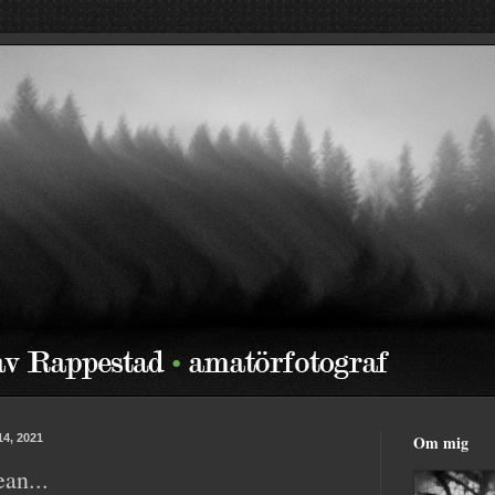
14, 2021
Om mig
ean...