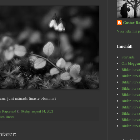
Gustav Ra
Visa hela min p
Innehåll
Startsida
Om bloggen
Bilder i urv
Bilder i urv
Bilder i urv
Bilder i urv
Bilder i urv
ean, juni månads finaste blomma?
Bilder i urv
Bilder i urv
v Rappestad
kl.
lördag, augusti 14, 2021
Bilder i urv
den
,
linnea
Bilder i urv
Bilder i urv
tarer: