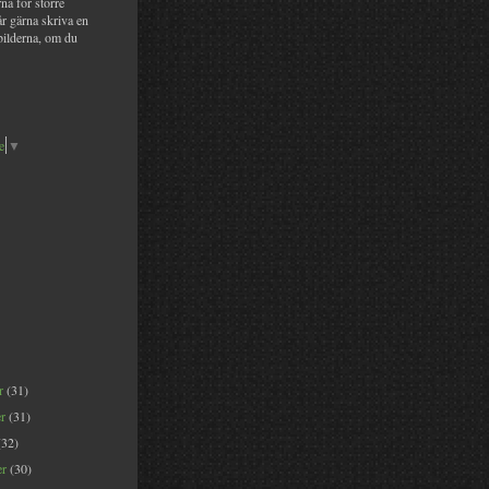
na för större
år gärna skriva en
bilderna, om du
e
▼
er
(31)
er
(31)
(32)
er
(30)