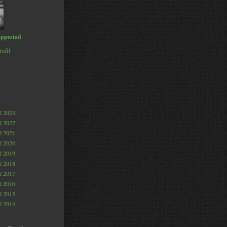
ppestad
rofil
al 2023
al 2022
al 2021
al 2020
al 2019
al 2018
al 2017
al 2016
al 2015
al 2014