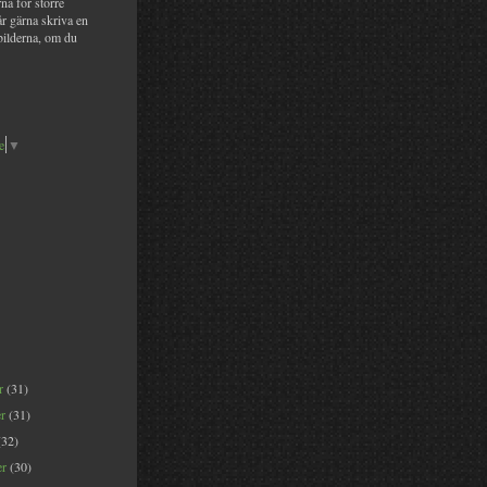
na för större
år gärna skriva en
bilderna, om du
e
▼
er
(31)
er
(31)
(32)
er
(30)