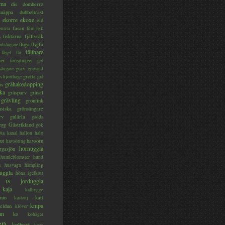
ma
dis
domherre
lsnäppa
dubbeltrast
ekorre
ekoxe
eld
fasan
entita
film
fisk
s
fisktärna
fjällvråk
fluga
flygfä
odsångare
fälthare
fågel
får
ter
förgätmigej
get
grav
sångare
gravand
grotta
s hjorthage
grå
gråhakedopping
ås
ka
gråsparv
gråsäl
grävling
grönfink
nsiska
grönsångare
rv
gulärla
gädda
myg
Gästrikland
gök
ta kanal
hallon
halo
ut
havsörn
havsöring
hornuggla
rgasjön
humleblomster
hund
a
husvagn
hämpling
uggla
höna
igelkott
is
jorduggla
kaja
kalhygge
nin
katt
kastanj
knipa
eldun
klöver
an
ko
kohäger
en
koltrast