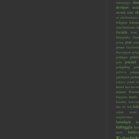
dim
dansmygga
dovhjort
dril
ek
duvhök
ejder
en
enkelbeckasin
fiskgjuse
fiskmå
fjäril
fladdermus
fl
forsärla
frost
föns
fältpiplärka
gran
geting
gran
grenar
Gripsholm
gråg
flugsnappare
gråsis
gråhäger
gräsand
gräs
gröngöling
grö
gulspa
gullviva
gärdsgård
gärds
göktyta
gökärt
Gö
hassel
hav
havstr
himmel
Hornbo
humla
huggorm
hundkäx
hussval
hök
häst
hö
hök
indian
insekt
jungfruslända
kanadagås
ka
kattuggla
kav
knölsv
knott
Kolmård