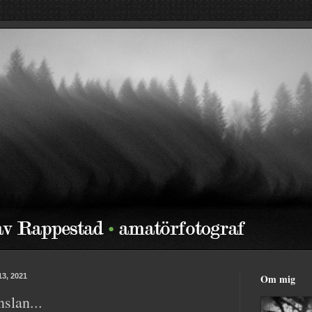
13, 2021
Om mig
nslan...