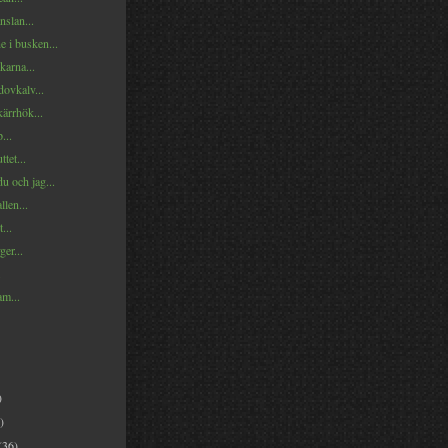
nslan...
e i busken...
karna...
ovkalv...
ärrhök...
...
tet...
du och jag...
llen...
...
ger...
.
am...
)
)
(36)