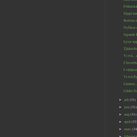
Frihetskä
Djupt inn
Bortom e
Nyfiken d
Jagande k
Lyser upp
Tjäderskut
Vi två... 
I favoritta
I vårljuset
Vi två fly
Linneor..
Glider fr
juli
(31)
►
juni
(31)
►
maj
(31)
►
april
(33
►
mars
(34
►
februari
►