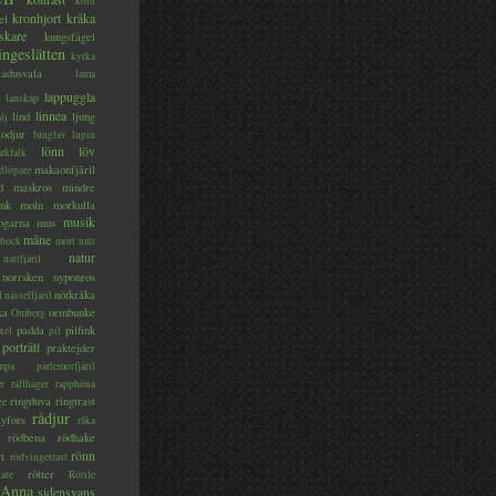
korn
kronhjort
kråka
el
skare
kungsfågel
ingeslätten
kyrka
ladusvala
lama
lappuggla
lanskap
linnea
lind
ljung
lj
lodjur
lunglav
lupin
lönn
löv
ärkfalk
makaonfjäril
dlöpare
d
maskros
mindre
nk
moln
morkulla
musik
ogarna
mus
måne
bock
mört
natt
natur
nattfjäril
norrsken
nyponros
nötkråka
l
nässelfjäril
ka
ormbunke
Omberg
padda
pilfink
xel
pil
porträtt
praktejder
mpa
pärlemorfjäril
er
rallhäger
rapphöna
ringduva
ringtrast
ge
rådjur
yfors
råka
rödbena
rödhake
rönn
rt
rödvingetrast
rötter
gare
Röttle
 Anna
sidensvans