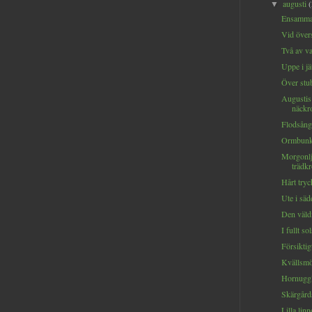
augusti
▼
Ensamma
Vid över
Två av var
Uppe i jä
Över stub
Augustis
näckro
Flodsånga
Ormbunke
Morgonlj
trädkr
Hårt tryc
Ute i säde
Den väld
I fullt so
Försiktig
Kvällsmö
Hornuggla
Skärgård
Lilla linn