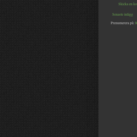
Skicka en k
Senaste inlägg
Prenumerera på:
K