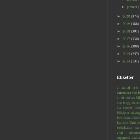
januari
(
►
2020
(374)
►
2019
(388)
►
2018
(391)
►
2017
(330)
►
2016
(309)
►
2015
(257)
►
2014
(131)
►
Etiketter
annat
al
apel
b
baldersbrå
bark
bj
bil
bi
bitbock
blogg
blad
blomm
blå kärrhök
blåb
blåsippa
blåvin
bok
Brandts flad
kärrhök
Bråvik
buskskvätta
båt
citat
citronfjär
daggmask
dagslä