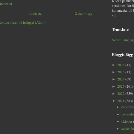
Klicka på bilder
ommentar
versioner. Du f
kommentar till 
Startsida
Äldre inlägg
vill.
ommentarer till inlägget (Atom)
Translate
Select Languag
Blogginlägg
2026
(13)
►
2025
(13)
►
2024
(69)
►
2023
(261)
►
2022
(359)
►
2021
(383)
▼
decemb
►
novemb
►
oktober
►
septemb
►