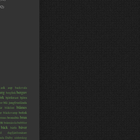
32)
ask
asp
backsvala
erg
berguv
bergfink
örk
björktrast
björn
blå jungfruslända
or
blåmes
är
blåklint
ge
bofink
bläcksvamp
brun
bronsibis
dermus
en
brännässla
bubblor
bäck
bäver
bärfis
il
dagfjärilsmätare
nda
Dalby söderskog