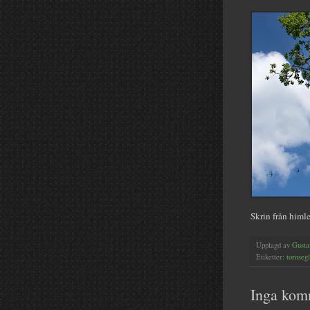
Skrin från himle
Upplagd av
Gusta
Etiketter:
tornseg
Inga kom