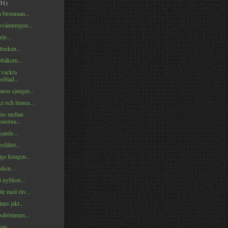
(31)
 blomman...
svämningen...
je...
tteeken...
båkern...
 vackra
sblad...
ren sjunger...
 och linnea...
us mellan
onorna...
kande...
sfältet...
ige kungen...
lsken...
t nyfiken...
te med räv...
ns jakt...
sdrömmen...
ean...