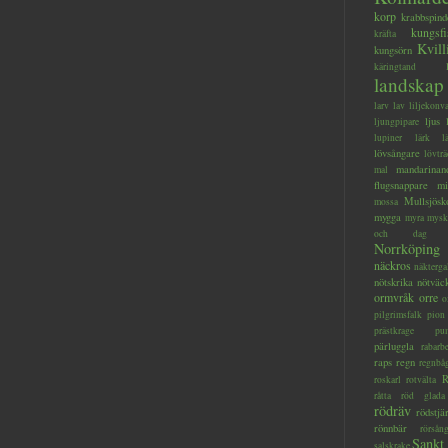
korp
krabbspind
kungsfi
kräfta
Kvill
kungsörn
käringtand
landskap
larv
lav
liljekonva
ljus
ljungpipare
lupiner
lärk
l
lövsångare
lövträ
mandarinan
mal
flugsnappare
mi
Mullsjösk
mossa
mygga
myra
mysk
och dag
Norrköping
näckros
näkterga
nötskrika
nötväc
ormvråk
orre
o
pilgrimsfalk
pion
prästkrage
pu
pärluggla
rabarb
raps
regn
regnbå
R
roskarl
rotvälta
råtta
röd glada
rödräv
rödstjä
rönnbär
rörsån
Sankt
salskrake