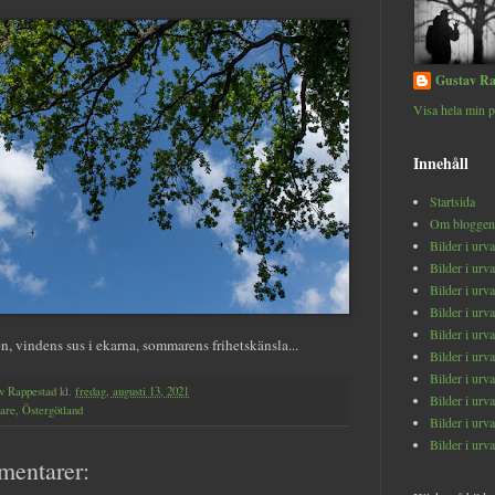
Gustav Ra
Visa hela min p
Innehåll
Startsida
Om bloggen
Bilder i urv
Bilder i urv
Bilder i urv
Bilder i urv
Bilder i urv
n, vindens sus i ekarna, sommarens frihetskänsla...
Bilder i urv
Bilder i urv
v Rappestad
kl.
fredag, augusti 13, 2021
Bilder i urv
lare
,
Östergötland
Bilder i urv
Bilder i urv
mentarer: