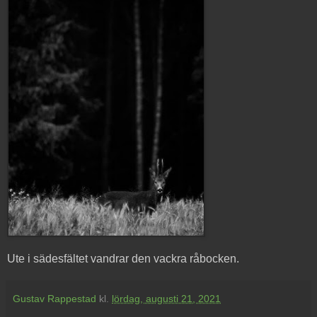
Ute i sädesfältet vandrar den vackra råbocken.
Gustav Rappestad
kl.
lördag, augusti 21, 2021