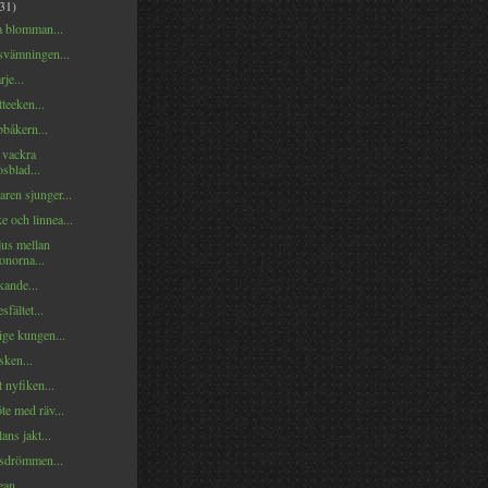
(31)
 blomman...
svämningen...
je...
tteeken...
båkern...
 vackra
sblad...
ren sjunger...
 och linnea...
us mellan
onorna...
kande...
sfältet...
ige kungen...
lsken...
t nyfiken...
te med räv...
ns jakt...
sdrömmen...
ean...