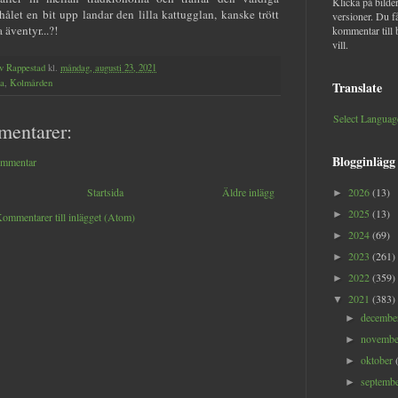
Klicka på bilder
hålet en bit upp landar den lilla kattugglan, kanske trött
versioner. Du f
a äventyr...?!
kommentar till 
vill.
v Rappestad
kl.
måndag, augusti 23, 2021
la
,
Kolmården
Translate
Select Languag
mentarer:
Blogginlägg
ommentar
Startsida
Äldre inlägg
2026
(13)
►
2025
(13)
►
ommentarer till inlägget (Atom)
2024
(69)
►
2023
(261)
►
2022
(359)
►
2021
(383)
▼
decemb
►
novemb
►
oktober
►
septemb
►