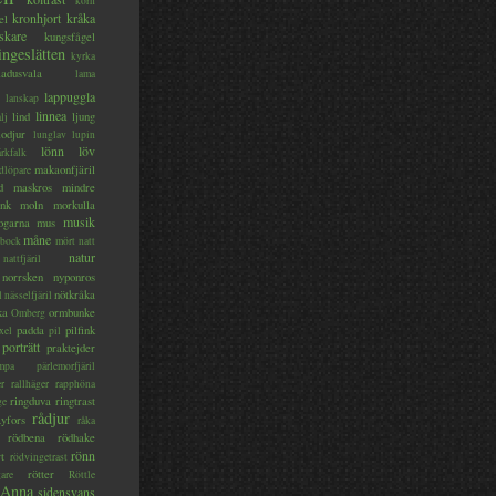
korn
kronhjort
kråka
el
skare
kungsfågel
ingeslätten
kyrka
ladusvala
lama
lappuggla
lanskap
linnea
lind
ljung
lj
lodjur
lunglav
lupin
lönn
löv
ärkfalk
makaonfjäril
dlöpare
d
maskros
mindre
nk
moln
morkulla
musik
ogarna
mus
måne
bock
mört
natt
natur
nattfjäril
norrsken
nyponros
nötkråka
l
nässelfjäril
ka
ormbunke
Omberg
padda
pilfink
xel
pil
porträtt
praktejder
mpa
pärlemorfjäril
er
rallhäger
rapphöna
ringduva
ringtrast
ge
rådjur
yfors
råka
rödbena
rödhake
rönn
rt
rödvingetrast
rötter
gare
Röttle
 Anna
sidensvans