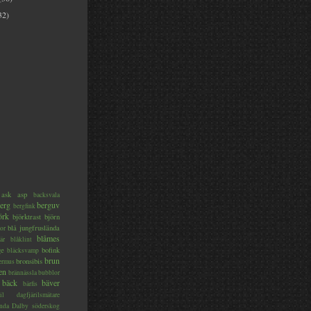
32)
ask
asp
backsvala
erg
berguv
bergfink
örk
björktrast
björn
blå jungfruslända
or
blåmes
är
blåklint
ge
bofink
bläcksvamp
brun
bronsibis
dermus
en
brännässla
bubblor
bäck
bäver
bärfis
il
dagfjärilsmätare
nda
Dalby söderskog