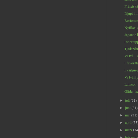
Frihetskä
Djupt inn
Bortom e
Nyfiken d
Jagande k
Lyser upp
Tjäderskut
Vi två... 
I favoritta
I vårljuset
Vi två fly
Linneor..
Glider fr
juli
(31)
►
juni
(31)
►
maj
(31)
►
april
(33
►
mars
(34
►
februari
►