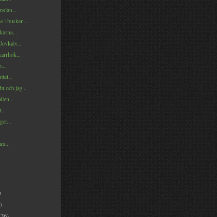
nslan...
e i busken...
karna...
ovkalv...
ärrhök...
...
tet...
du och jag...
llen...
...
ger...
.
am...
)
)
(36)