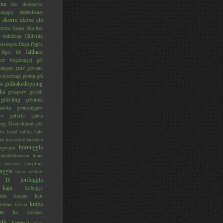
ma
dis
domherre
lsnäppa
dubbeltrast
ekorre
ekoxe
eld
fasan
entita
film
fisk
s
fisktärna
fjällvråk
fluga
flygfä
odsångare
fälthare
fågel
får
ter
förgätmigej
get
grav
sångare
gravand
grotta
s hjorthage
grå
gråhakedopping
ås
ka
gråsparv
gråsäl
grävling
grönfink
nsiska
grönsångare
rv
gulärla
gädda
myg
Gästrikland
gök
ta kanal
hallon
halo
ut
havsörn
havsöring
hornuggla
rgasjön
humleblomster
hund
a
husvagn
hämpling
uggla
höna
igelkott
is
jorduggla
kaja
kalhygge
nin
katt
kastanj
knipa
eldun
klöver
an
ko
kohäger
en
koltrast