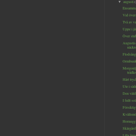
augusti
▼
Ensamma
Vid över
Två av var
Uppe i jä
Över stub
Augustis
näckro
Flodsånga
Ormbunke
Morgonlj
trädkr
Hårt tryc
Ute i säde
Den väld
I fullt so
Försiktig
Kvällsmö
Hornuggla
Skärgård
Lilla linn