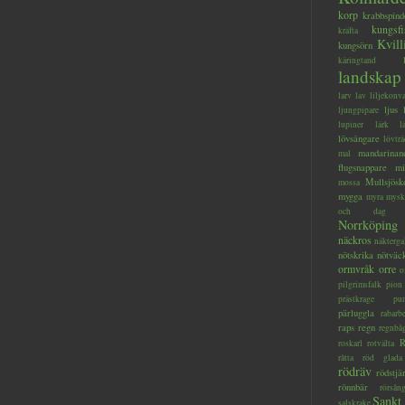
korp
krabbspind
kungsfi
kräfta
Kvill
kungsörn
käringtand
landskap
larv
lav
liljekonva
ljus
ljungpipare
lupiner
lärk
l
lövsångare
lövträ
mandarinan
mal
flugsnappare
mi
Mullsjösk
mossa
mygga
myra
mysk
och dag
Norrköping
näckros
näkterga
nötskrika
nötväc
ormvråk
orre
o
pilgrimsfalk
pion
prästkrage
pu
pärluggla
rabarb
raps
regn
regnbå
R
roskarl
rotvälta
råtta
röd glada
rödräv
rödstjä
rönnbär
rörsån
Sankt
salskrake