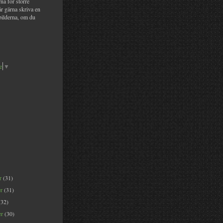
na för större
år gärna skriva en
bilderna, om du
e
▼
er
(31)
er
(31)
(32)
er
(30)