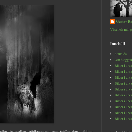
Gustav Ra
Visa hela min p
Innehåll
Startsida
Om bloggen
Bilder i urv
Bilder i urv
Bilder i urv
Bilder i urv
Bilder i urv
Bilder i urv
Bilder i urv
Bilder i urv
Bilder i urv
Bilder i urv
aller in mellan trädkronorna och träffar den väldiga