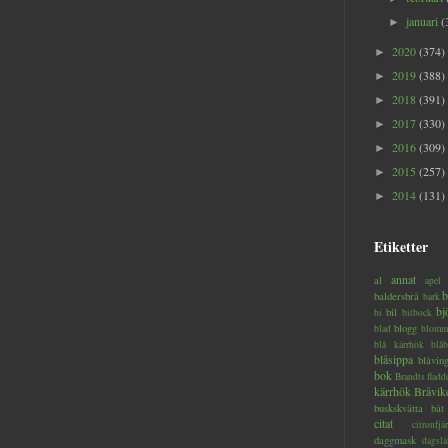
januari
(
►
2020
(374)
►
2019
(388)
►
2018
(391)
►
2017
(330)
►
2016
(309)
►
2015
(257)
►
2014
(131)
►
Etiketter
annat
al
apel
b
baldersbrå
bark
bj
bil
bi
bitbock
blogg
blad
blomm
blå kärrhök
blåb
blåsippa
blåvin
bok
Brandts flad
kärrhök
Bråvik
buskskvätta
båt
citat
citronfjär
daggmask
dagslä