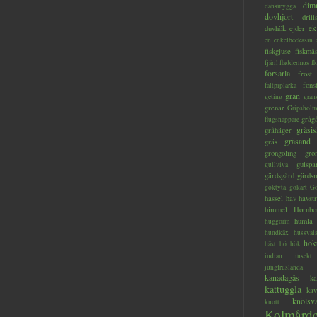
dim
dansmygga
dovhjort
dril
ek
duvhök
ejder
en
enkelbeckasin
fiskgjuse
fiskmå
fjäril
fladdermus
fl
forsärla
frost
föns
fältpiplärka
gran
geting
gran
grenar
Gripsholm
gråg
flugsnappare
gråsis
gråhäger
gräsand
gräs
gröngöling
grö
gulspa
gullviva
gärdsgård
gärds
göktyta
gökärt
Gö
hassel
hav
havstr
himmel
Hornbo
humla
huggorm
hundkäx
hussval
hök
häst
hö
hök
indian
insekt
jungfruslända
kanadagås
ka
kattuggla
kav
knölsv
knott
Kolmård