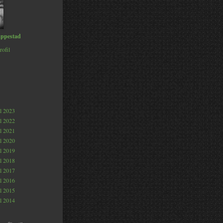
ppestad
rofil
al 2023
al 2022
al 2021
al 2020
al 2019
al 2018
al 2017
al 2016
al 2015
al 2014