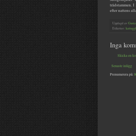
trädstammen. I 
efter nattens all
Upplagd av
Gusta
Etiketter:
kattugg
Inga kom
Skicka en k
Senaste inlägg
Prenumerera på:
K