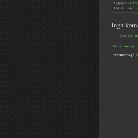
Upplagd av
Gusta
Etiketter:
citat
,
l
Inga kom
Skicka en k
Senaste inlägg
Prenumerera på:
K