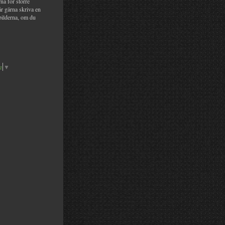
na för större
år gärna skriva en
bilderna, om du
e
▼