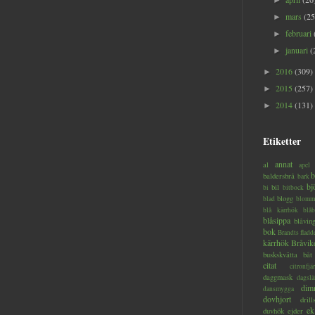
►
mars
(25
►
februari
►
januari
(
►
2016
(309)
►
2015
(257)
►
2014
(131)
►
Etiketter
annat
al
apel
b
baldersbrå
bark
bj
bil
bi
bitbock
blogg
blad
blomm
blå kärrhök
blåb
blåsippa
blåvin
bok
Brandts flad
kärrhök
Bråvik
buskskvätta
båt
citat
citronfjär
daggmask
dagslä
dim
dansmygga
dovhjort
dril
ek
duvhök
ejder