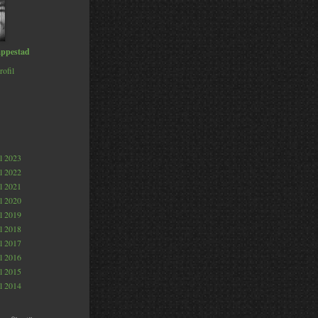
ppestad
rofil
al 2023
al 2022
al 2021
al 2020
al 2019
al 2018
al 2017
al 2016
al 2015
al 2014