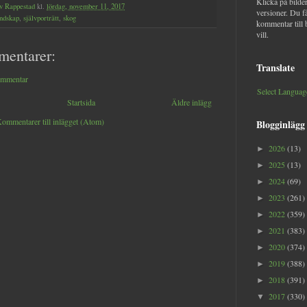
Klicka på bilder
v Rappestad
kl.
lördag, november 11, 2017
versioner. Du f
andskap
,
självporträtt
,
skog
kommentar till 
vill.
mentarer:
Translate
ommentar
Select Languag
Startsida
Äldre inlägg
ommentarer till inlägget (Atom)
Blogginlägg
2026
(13)
►
2025
(13)
►
2024
(69)
►
2023
(261)
►
2022
(359)
►
2021
(383)
►
2020
(374)
►
2019
(388)
►
2018
(391)
►
2017
(330)
▼