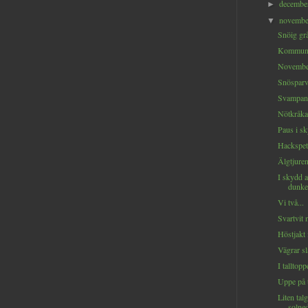
decemb
►
novemb
▼
Snöig grå
Kommunik
November
Snöspar
Svampang
Nötkråka 
Paus i sk
Hackspett
Älgtjuren
I skydd 
dunkel
Vi två...
Svartvit 
Höstjakt 
Vägrar sl
I talltopp
Uppe på t
Liten tal
solne