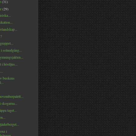
er
(31)
er
(29)
siska...
ation...
landskap...
v?
reppet...
i solnedgång...
ymningsjakten...
 i höstljus...
...
av buskens
...
novemberpalett...
i skogarna...
äppa taget...
en...
jäderberget...
goxe i
dgången...