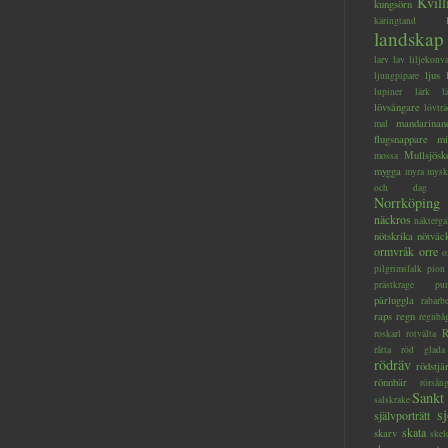
Kvill
kungsörn
käringtand
landskap
larv
lav
liljekonva
ljus
ljungpipare
lupiner
lärk
l
lövsångare
lövträ
mandarinan
mal
flugsnappare
mi
Mullsjösk
mossa
mygga
myra
mysk
och dag
Norrköping
näckros
näkterga
nötskrika
nötväc
ormvråk
orre
o
pilgrimsfalk
pion
prästkrage
pu
pärluggla
rabarb
raps
regn
regnbå
R
roskarl
rotvälta
råtta
röd glada
rödräv
rödstjä
rönnbär
rörsån
Sankt
salskrake
s
självporträtt
skata
skarv
skel