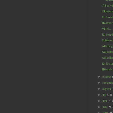
Till en vä
Oktobers
En havsör
Höstmörk
Vi två...
En korp f
Spöke oc
Alla helg
Nötkråka
Nötkråka 
En första 
Höstmörk
oktober
►
septemb
►
augusti
►
juli
(33)
►
juni
(31)
►
maj
(28)
►
april
(26