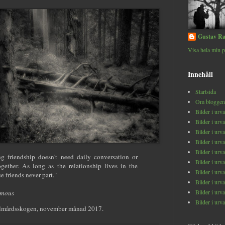
Gustav Ra
Visa hela min p
Innehåll
Startsida
Om bloggen
Bilder i urv
Bilder i urv
Bilder i urv
Bilder i urv
Bilder i urv
ng friendship doesn't need daily conversation or
Bilder i urv
gether. As long as the relationship lives in the
Bilder i urv
ue friends never part."
Bilder i urv
Bilder i urv
mous
Bilder i urv
olmårdsskogen, november månad 2017.