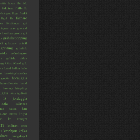
fasan
entita
film
fisk
s
fisktärna
fjällvråk
fluga
flygfä
odsångare
fälthare
fågel
får
ter
förgätmigej
get
grav
sångare
gravand
grotta
s hjorthage
grå
gråhakedopping
ås
ka
gråsparv
gråsäl
grävling
grönfink
nsiska
grönsångare
rv
gulärla
gädda
myg
Gästrikland
gök
ta kanal
hallon
halo
ut
havsörn
havsöring
hornuggla
rgasjön
humleblomster
hund
a
husvagn
hämpling
uggla
höna
igelkott
is
jorduggla
kaja
kalhygge
nin
katt
kastanj
knipa
eldun
klöver
an
ko
kohäger
en
koltrast
korn
kronhjort
kråka
el
skare
kungsfågel