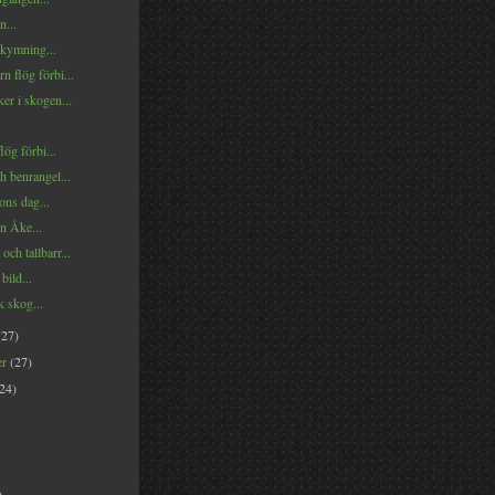
n...
kymning...
n flög förbi...
er i skogen...
lög förbi...
h benrangel...
ons dag...
n Åke...
och tallbarr...
bild...
 skog...
(27)
er
(27)
(24)
)