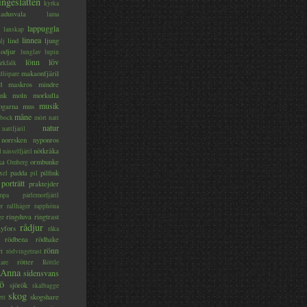
ingeslätten
kyrka
ladusvala
lama
lappuggla
lanskap
linnea
lind
ljung
lj
lodjur
lunglav
lupin
lönn
löv
ärkfalk
makaonfjäril
dlöpare
d
maskros
mindre
nk
moln
morkulla
musik
ogarna
mus
måne
bock
mört
natt
natur
nattfjäril
norrsken
nyponros
nötkråka
l
nässelfjäril
ka
ormbunke
Omberg
padda
pilfink
xel
pil
porträtt
praktejder
mpa
pärlemorfjäril
er
rallhäger
rapphöna
ringduva
ringtrast
ge
rådjur
yfors
råka
rödbena
rödhake
rönn
rt
rödvingetrast
rötter
gare
Röttle
 Anna
sidensvans
jö
sjörök
skalbagge
skog
skogshare
ett