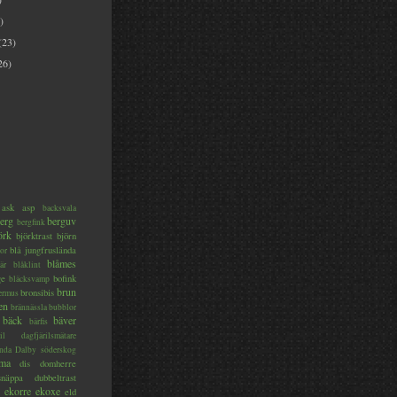
)
(23)
26)
ask
asp
backsvala
erg
berguv
bergfink
örk
björktrast
björn
blå jungfruslända
or
blåmes
är
blåklint
ge
bofink
bläcksvamp
brun
bronsibis
dermus
en
brännässla
bubblor
bäck
bäver
bärfis
il
dagfjärilsmätare
nda
Dalby söderskog
ma
dis
domherre
lsnäppa
dubbeltrast
ekorre
ekoxe
eld