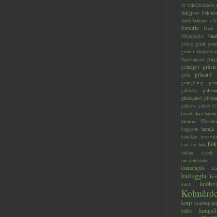
en
enkelbeckasin
fiskgjuse
fiskmå
fjäril
fladdermus
fl
forsärla
frost
föns
fältpiplärka
gran
geting
gran
grenar
Gripsholm
gråg
flugsnappare
gråsis
gråhäger
gräsand
gräs
gröngöling
grö
gulspa
gullviva
gärdsgård
gärds
göktyta
gökärt
Gö
hassel
hav
havstr
himmel
Hornbo
humla
huggorm
hundkäx
hussval
hök
häst
hö
hök
indian
insekt
jungfruslända
kanadagås
ka
kattuggla
kav
knölsv
knott
Kolmård
korp
krabbspind
kungsfi
kräfta