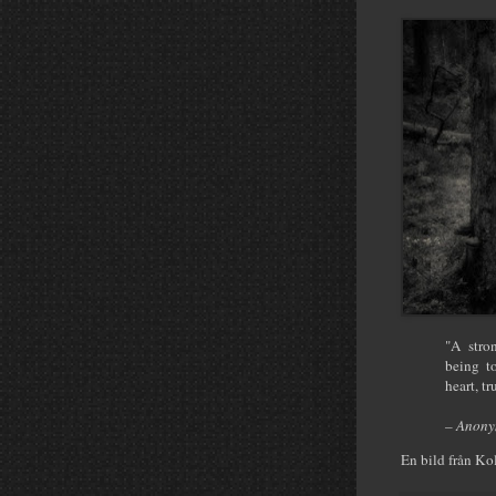
"A stro
being to
heart, tr
–
Anony
En bild från K