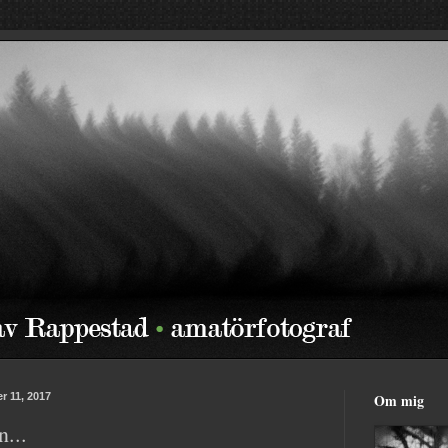
r 11, 2017
Om mig
n...