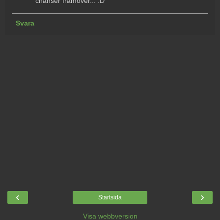
chanser framöver... :D
Svara
‹
›
Startsida
Visa webbversion