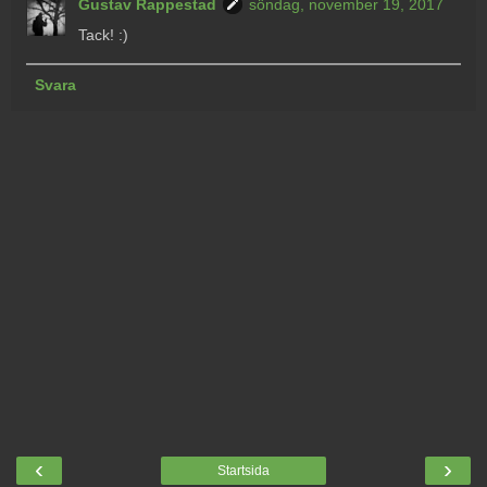
Gustav Rappestad
söndag, november 19, 2017
Tack! :)
Svara
‹
›
Startsida