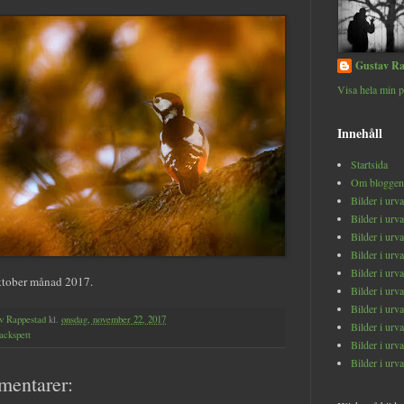
Gustav Ra
Visa hela min p
Innehåll
Startsida
Om bloggen
Bilder i urv
Bilder i urv
Bilder i urv
Bilder i urv
Bilder i urv
ktober månad 2017.
Bilder i urv
Bilder i urv
v Rappestad
kl.
onsdag, november 22, 2017
Bilder i urv
ackspett
Bilder i urv
Bilder i urv
mentarer: