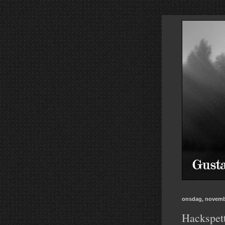
onsdag, novemb
Hackspett 