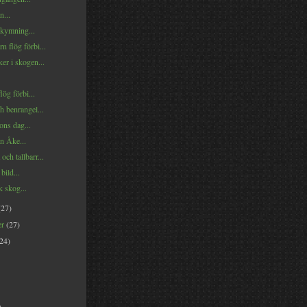
n...
kymning...
n flög förbi...
er i skogen...
lög förbi...
h benrangel...
ons dag...
n Åke...
och tallbarr...
bild...
 skog...
(27)
er
(27)
(24)
)