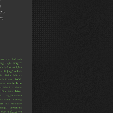
)
(23)
26)
ask
asp
backsvala
erg
berguv
bergfink
örk
björktrast
björn
blå jungfruslända
or
blåmes
är
blåklint
ge
bofink
bläcksvamp
brun
bronsibis
dermus
en
brännässla
bubblor
bäck
bäver
bärfis
il
dagfjärilsmätare
nda
Dalby söderskog
ma
dis
domherre
lsnäppa
dubbeltrast
ekorre
ekoxe
eld