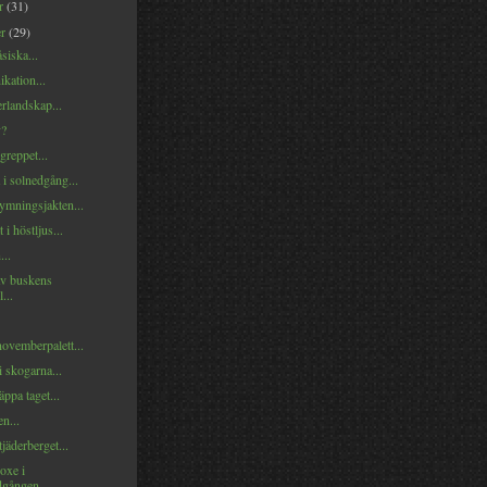
er
(31)
er
(29)
siska...
ation...
landskap...
v?
reppet...
i solnedgång...
ymningsjakten...
 i höstljus...
...
av buskens
...
novemberpalett...
i skogarna...
äppa taget...
en...
jäderberget...
goxe i
dgången...