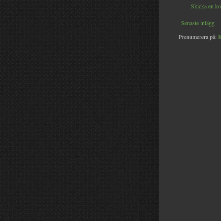
Skicka en k
Senaste inlägg
Prenumerera på:
K