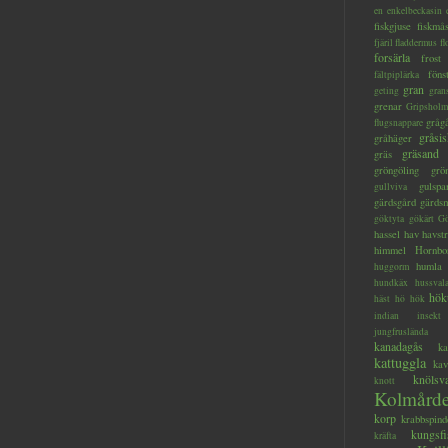
en
enkelbeckasin
fiskgjuse
fiskmå
fjäril
fladdermus
fl
forsärla
frost
föns
fältpiplärka
gran
geting
gran
grenar
Gripsholm
gråg
flugsnappare
gråsis
gråhäger
gräsand
gräs
gröngöling
grö
gulspa
gullviva
gärdsgård
gärds
göktyta
gökärt
Gö
hassel
hav
havstr
himmel
Hornbo
humla
huggorm
hundkäx
hussval
hök
häst
hö
hök
indian
insekt
jungfruslända
kanadagås
ka
kattuggla
kav
knölsv
knott
Kolmård
korp
krabbspind
kungsfi
kräfta