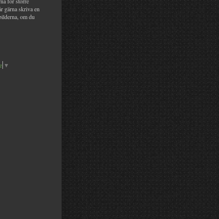
na för större
år gärna skriva en
bilderna, om du
e
▼