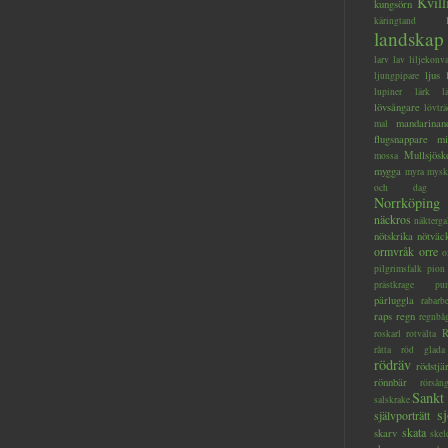
Kvill
kungsörn
käringtand
landskap
larv
lav
liljekonva
ljus
ljungpipare
lupiner
lärk
l
lövsångare
lövträ
mandarinan
mal
flugsnappare
mi
Mullsjösk
mossa
mygga
myra
mysk
och dag
Norrköping
näckros
näkterga
nötskrika
nötväc
ormvråk
orre
o
pilgrimsfalk
pion
prästkrage
pu
pärluggla
rabarb
raps
regn
regnbå
R
roskarl
rotvälta
råtta
röd glada
rödräv
rödstjä
rönnbär
rörsån
Sankt
salskrake
s
självporträtt
skata
skarv
skel