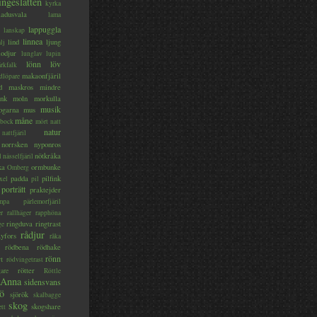
ingeslätten
kyrka
ladusvala
lama
lappuggla
lanskap
linnea
lind
ljung
lj
lodjur
lunglav
lupin
lönn
löv
ärkfalk
makaonfjäril
dlöpare
d
maskros
mindre
nk
moln
morkulla
musik
ogarna
mus
måne
bock
mört
natt
natur
nattfjäril
norrsken
nyponros
nötkråka
l
nässelfjäril
ka
ormbunke
Omberg
padda
pilfink
xel
pil
porträtt
praktejder
mpa
pärlemorfjäril
er
rallhäger
rapphöna
ringduva
ringtrast
ge
rådjur
yfors
råka
rödbena
rödhake
rönn
rt
rödvingetrast
rötter
gare
Röttle
 Anna
sidensvans
jö
sjörök
skalbagge
skog
skogshare
ett