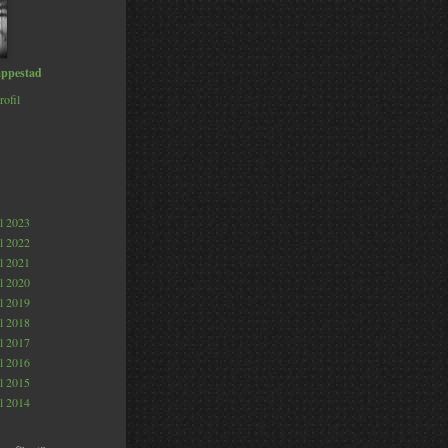
ppestad
rofil
al 2023
al 2022
al 2021
al 2020
al 2019
al 2018
al 2017
al 2016
al 2015
al 2014