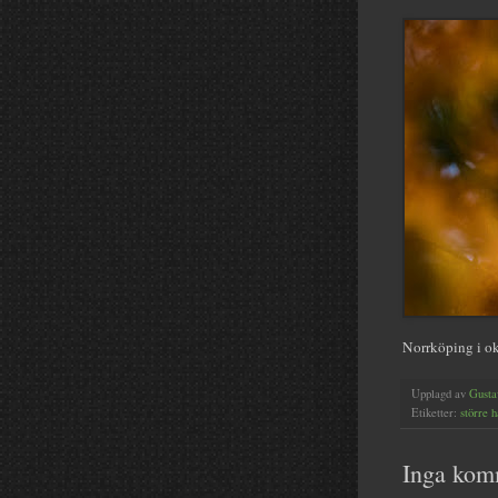
Norrköping i o
Upplagd av
Gusta
Etiketter:
större h
Inga kom