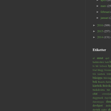
►
mars
(25
►
februari
►
januari
(
►
2016
(309)
►
2015
(257)
►
2014
(131)
►
Etiketter
annat
al
apel
b
baldersbrå
bark
bj
bil
bi
bitbock
blogg
blad
blomm
blå kärrhök
blåb
blåsippa
blåvin
bok
Brandts flad
kärrhök
Bråvik
buskskvätta
båt
citat
citronfjär
daggmask
dagslä
dim
dansmygga
dovhjort
dril
ek
duvhök
ejder