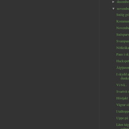
decemb
►
novemb
▼
Snöig grå
Kommunik
November
Snöspar
Svampang
Nötkråka 
Paus i sk
Hackspett
Älgtjuren
I skydd 
dunkel
Vi två...
Svartvit 
Höstjakt 
Vägrar sl
I talltopp
Uppe på t
Liten tal
solne