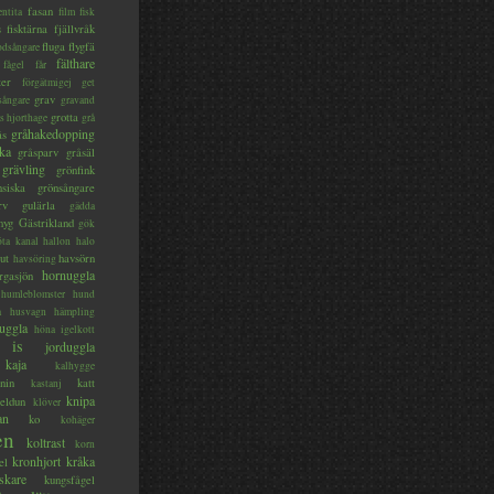
fasan
entita
film
fisk
s
fisktärna
fjällvråk
fluga
flygfä
odsångare
fälthare
fågel
får
ter
förgätmigej
get
grav
sångare
gravand
grotta
s hjorthage
grå
gråhakedopping
ås
ka
gråsparv
gråsäl
grävling
grönfink
nsiska
grönsångare
rv
gulärla
gädda
myg
Gästrikland
gök
ta kanal
hallon
halo
ut
havsörn
havsöring
hornuggla
rgasjön
humleblomster
hund
a
husvagn
hämpling
uggla
höna
igelkott
is
jorduggla
kaja
kalhygge
nin
katt
kastanj
knipa
eldun
klöver
an
ko
kohäger
en
koltrast
korn
kronhjort
kråka
el
skare
kungsfågel