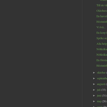
Till en vä
Oktobers
En havsör
Höstmörk
Vi två...
En korp f
Spöke oc
Alla helg
Nötkråka
Nötkråka 
En första 
Höstmörk
oktober
►
septemb
►
augusti
►
juli
(33)
►
juni
(31)
►
maj
(28)
►
april
(26