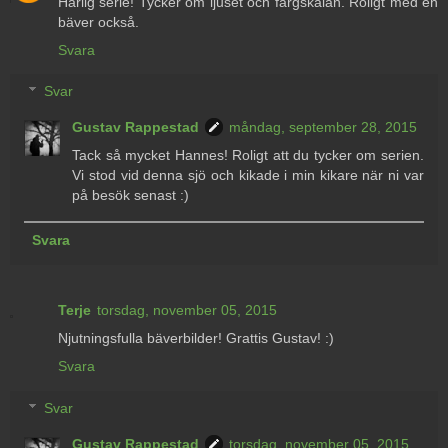
Härlig serie! Tycker om ljuset och färgskalan. Roligt med en
bäver också.
Svara
Svar
Gustav Rappestad
måndag, september 28, 2015
Tack så mycket Hannes! Roligt att du tycker om serien.
Vi stod vid denna sjö och kikade i min kikare när ni var
på besök senast :)
Svara
Terje
torsdag, november 05, 2015
Njutningsfulla bäverbilder! Grattis Gustav! :)
Svara
Svar
Gustav Rappestad
torsdag, november 05, 2015