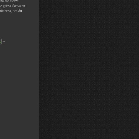
na för större
år gärna skriva en
bilderna, om du
e
▼