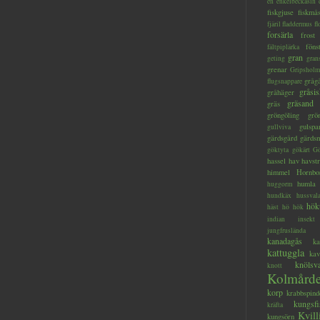
en
enkelbeckasin
fiskgjuse
fiskmå
fjäril
fladdermus
fl
forsärla
frost
föns
fältpiplärka
gran
geting
gran
grenar
Gripsholm
gråg
flugsnappare
gråsis
gråhäger
gräsand
gräs
gröngöling
grö
gulspa
gullviva
gärdsgård
gärds
göktyta
gökärt
Gö
hassel
hav
havstr
himmel
Hornbo
humla
huggorm
hundkäx
hussval
hök
häst
hö
hök
indian
insekt
jungfruslända
kanadagås
ka
kattuggla
kav
knölsv
knott
Kolmård
korp
krabbspind
kungsfi
kräfta
Kvill
kungsörn