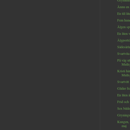
Grymtnin
Ännu en 
En till li
Fem hund
Älgen sp
En liten 
Älgporträ
Sädesärl
Svartvita
På väg ut
Mulls
Kristi hi
Mulls
Svartvitt
Glider f
En liten ä
Frid och 
Sex bilde
Gryning
Kungen, 
maj