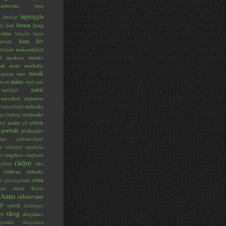
ladusvala
lama
lappuggla
lanskap
linnea
lind
ljung
lj
lodjur
lunglav
lupin
lönn
löv
ärkfalk
makaonfjäril
dlöpare
d
maskros
mindre
nk
moln
morkulla
musik
ogarna
mus
måne
bock
mört
natt
natur
nattfjäril
norrsken
nyponros
nötkråka
l
nässelfjäril
ka
ormbunke
Omberg
padda
pilfink
xel
pil
porträtt
praktejder
mpa
pärlemorfjäril
er
rallhäger
rapphöna
ringduva
ringtrast
ge
rådjur
yfors
råka
rödbena
rödhake
rönn
rt
rödvingetrast
rötter
gare
Röttle
 Anna
sidensvans
jö
sjörök
skalbagge
skog
skogshare
ett
gsmård
skogsnäva