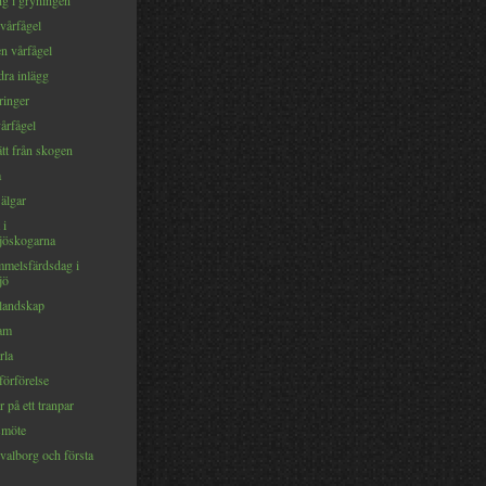
g i gryningen
vårfågel
ten vårfågel
ra inlägg
ringer
vårfågel
tt från skogen
a
 älgar
 i
jöskogarna
mmelsfärdsdag i
jö
 landskap
ram
rla
förförelse
r på ett tranpar
smöte
valborg och första