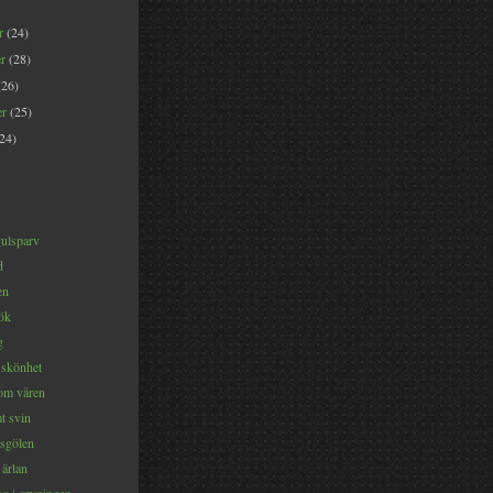
er
(24)
er
(28)
(26)
er
(25)
(24)
gulsparv
d
en
ök
g
 skönhet
om våren
t svin
sgölen
 ärlan