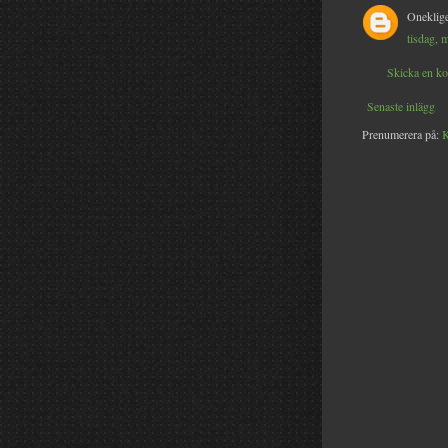
Oneklige
tisdag, 
Skicka en k
Senaste inlägg
Prenumerera på:
K