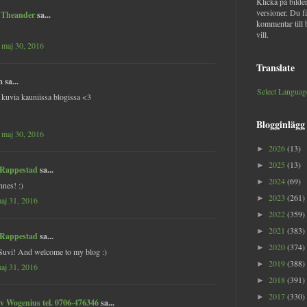
Klicka på bilder
versioner. Du f
 Theander
sa...
kommentar till 
vill.
 maj 30, 2016
Translate
sa...
Select Languag
 kuvia kauniissa blogissa <3
Blogginlägg
 maj 30, 2016
2026
(13)
►
2025
(13)
►
 Rappestad
sa...
2024
(69)
►
nes! :)
2023
(261)
►
maj 31, 2016
2022
(359)
►
2021
(383)
►
 Rappestad
sa...
2020
(374)
►
Suvi! And welcome to my blog :)
2019
(388)
►
maj 31, 2016
2018
(391)
►
2017
(330)
►
v Wogenius tel. 0706-476346
sa...