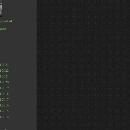
ppestad
rofil
al 2023
al 2022
al 2021
al 2020
al 2019
al 2018
al 2017
al 2016
al 2015
al 2014