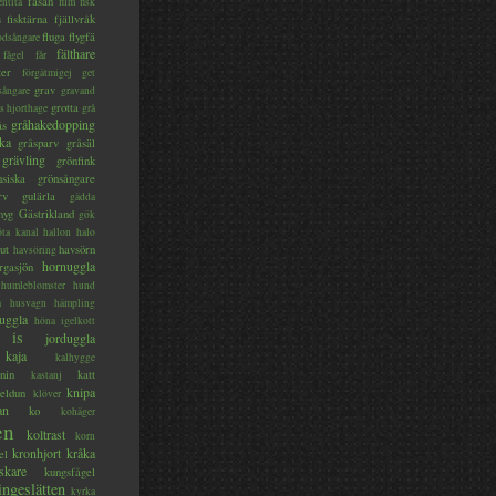
fasan
entita
film
fisk
s
fisktärna
fjällvråk
fluga
flygfä
odsångare
fälthare
fågel
får
ter
förgätmigej
get
grav
sångare
gravand
grotta
s hjorthage
grå
gråhakedopping
ås
ka
gråsparv
gråsäl
grävling
grönfink
nsiska
grönsångare
rv
gulärla
gädda
myg
Gästrikland
gök
ta kanal
hallon
halo
ut
havsörn
havsöring
hornuggla
rgasjön
humleblomster
hund
a
husvagn
hämpling
uggla
höna
igelkott
is
jorduggla
kaja
kalhygge
nin
katt
kastanj
knipa
eldun
klöver
an
ko
kohäger
en
koltrast
korn
kronhjort
kråka
el
skare
kungsfågel
ingeslätten
kyrka