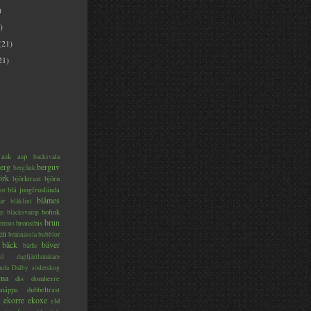
)
)
(21)
21)
ask
asp
backsvala
erg
berguv
bergfink
örk
björktrast
björn
blå jungfruslända
or
blåmes
är
blåklint
ge
bofink
bläcksvamp
brun
bronsibis
dermus
en
brännässla
bubblor
bäck
bäver
bärfis
il
dagfjärilsmätare
nda
Dalby söderskog
ma
dis
domherre
lsnäppa
dubbeltrast
ekorre
ekoxe
eld