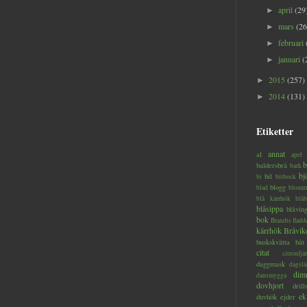
april
(29
►
mars
(26
►
februari
►
januari
(
►
2015
(257)
►
2014
(131)
►
Etiketter
annat
al
apel
b
baldersbrå
bark
bj
bil
bi
bitbock
blogg
blad
blomm
blå kärrhök
blåb
blåsippa
blåvin
bok
Brandts flad
kärrhök
Bråvik
buskskvätta
båt
citat
citronfjär
daggmask
dagslä
dim
dansmygga
dovhjort
dril
ek
duvhök
ejder