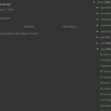
2016
(309)
▼
n tjusigt!
decemb
►
maj 31, 2016
novemb
►
ommentar
oktober
►
septemb
►
Startsida
Äldre inlägg
augusti
►
ommentarer till inlägget (Atom)
juli
(31)
►
juni
(26)
►
maj
(28)
▼
En liten 
Aftonfär
I sjökant
På födos
På språn
Mullsjös
En sång 
Ett ensam
Vid skog
Den gula