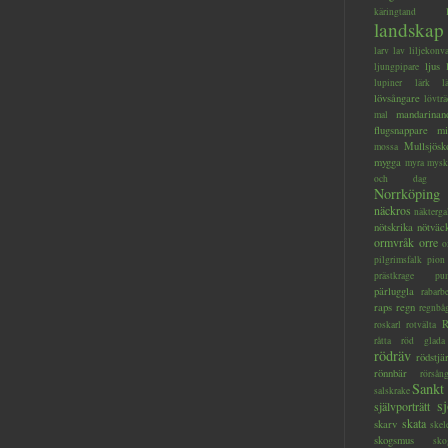
käringtand
landskap
larv
lav
liljekonva
ljus
ljungpipare
lupiner
lärk
l
lövsångare
lövträ
mandarinan
mal
flugsnappare
mi
Mullsjösk
mossa
mygga
myra
mysk
och dag
Norrköping
näckros
näkterga
nötskrika
nötväc
ormvråk
orre
o
pilgrimsfalk
pion
prästkrage
pu
pärluggla
rabarb
raps
regn
regnbå
R
roskarl
rotvälta
råtta
röd glada
rödräv
rödstjä
rönnbär
rörsån
Sankt
salskrake
s
självporträtt
skata
skarv
skel
skogsmus
sko