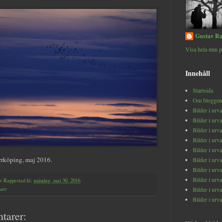
Gustav Ra
Visa hela min p
Innehåll
Startsida
Om bloggen
Bilder i urv
Bilder i urv
Bilder i urv
Bilder i urv
Bilder i urv
rrköping, maj 2016.
Bilder i urv
Bilder i urv
Bilder i urv
v Rappestad
kl.
måndag, maj 30, 2016
pare
Bilder i urv
Bilder i urv
tarer: