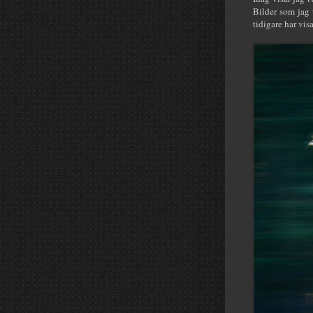
Bilder som jag 
tidigare har vis