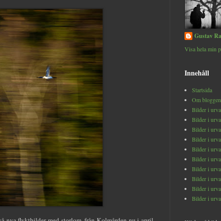
Gustav Ra
Visa hela min p
Innehåll
Startsida
Om bloggen
Bilder i urv
Bilder i urv
Bilder i urv
Bilder i urv
Bilder i urv
Bilder i urv
Bilder i urv
Bilder i urv
Bilder i urv
Bilder i urv
två nya flyktbilder med storlom, från Kolmården nu i april.