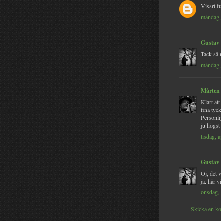
Vissrt f
måndag, 
Gustav
Tack så 
måndag, 
Mårten
Klart at
fina tyck
Personli
ju högst 
tisdag, a
Gustav
Oj, det 
ja, här vi
onsdag, 
Skicka en k