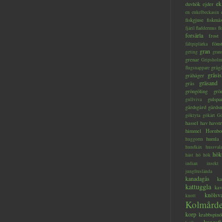
ek
duvhök
ejder
en
enkelbeckasin
fiskgjuse
fiskmå
fjäril
fladdermus
fl
forsärla
frost
föns
fältpiplärka
gran
geting
gran
grenar
Gripsholm
gråg
flugsnappare
gråsis
gråhäger
gräsand
gräs
gröngöling
grö
gulspa
gullviva
gärdsgård
gärds
göktyta
gökärt
Gö
hassel
hav
havstr
himmel
Hornbo
humla
huggorm
hundkäx
hussval
hök
häst
hö
hök
indian
insekt
jungfruslända
kanadagås
ka
kattuggla
kav
knölsv
knott
Kolmård
korp
krabbspind