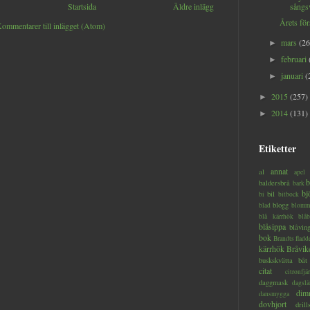
Startsida
Äldre inlägg
sångs
Årets för
ommentarer till inlägget (Atom)
mars
(26
►
februari
►
januari
(
►
2015
(257)
►
2014
(131)
►
Etiketter
annat
al
apel
b
baldersbrå
bark
bj
bil
bi
bitbock
blogg
blad
blomm
blå kärrhök
blåb
blåsippa
blåvin
bok
Brandts flad
kärrhök
Bråvik
buskskvätta
båt
citat
citronfjär
daggmask
dagslä
dim
dansmygga
dovhjort
dril