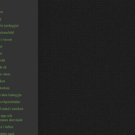
pa
ng
ör jorduggla!
orlomsbild
 i vassen
er
en
väll
e ek
n våren
cken
storlom
liten kattuggla
ovhjortsbilder
 mård i mörkret
k upp och
ommen återvände
r i luften
bilder med