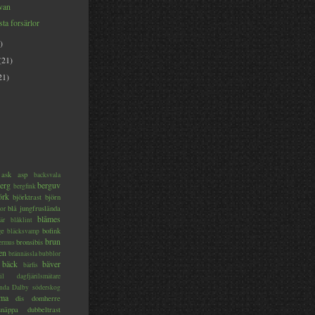
van
sta forsärlor
)
(21)
21)
ask
asp
backsvala
erg
berguv
bergfink
örk
björktrast
björn
blå jungfruslända
or
blåmes
är
blåklint
ge
bofink
bläcksvamp
brun
bronsibis
dermus
en
brännässla
bubblor
bäck
bäver
bärfis
il
dagfjärilsmätare
nda
Dalby söderskog
ma
dis
domherre
lsnäppa
dubbeltrast