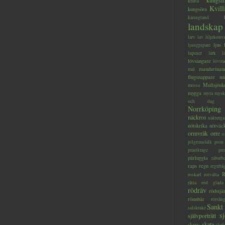
kungsfi
kräfta
Kvill
kungsörn
käringtand
landskap
larv
lav
liljekonva
ljus
ljungpipare
lupiner
lärk
l
lövsångare
lövträ
mandarinan
mal
flugsnappare
mi
Mullsjösk
mossa
mygga
myra
mysk
och dag
Norrköping
näckros
näkterga
nötskrika
nötväc
ormvråk
orre
o
pilgrimsfalk
pion
prästkrage
pu
pärluggla
rabarb
raps
regn
regnbå
R
roskarl
rotvälta
råtta
röd glada
rödräv
rödstjä
rönnbär
rörsån
Sankt
salskrake
s
självporträtt
skata
skarv
skel