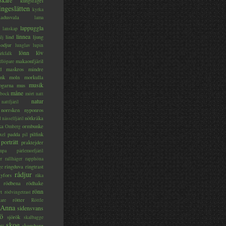
skare
kungsfågel
ingeslätten
kyrka
ladusvala
lama
lappuggla
lanskap
linnea
lind
ljung
lj
lodjur
lunglav
lupin
lönn
löv
ärkfalk
makaonfjäril
dlöpare
d
maskros
mindre
nk
moln
morkulla
musik
ogarna
mus
måne
bock
mört
natt
natur
nattfjäril
norrsken
nyponros
nötkråka
l
nässelfjäril
ka
ormbunke
Omberg
padda
pilfink
xel
pil
porträtt
praktejder
mpa
pärlemorfjäril
er
rallhäger
rapphöna
ringduva
ringtrast
ge
rådjur
yfors
råka
rödbena
rödhake
rönn
rt
rödvingetrast
rötter
gare
Röttle
 Anna
sidensvans
jö
sjörök
skalbagge
skog
skogshare
ett