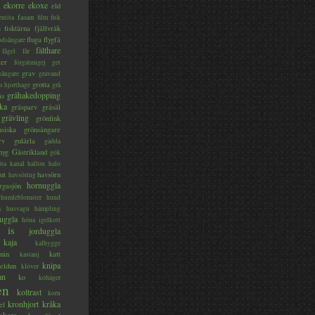
ekorre
ekoxe
eld
fasan
entita
film
fisk
s
fisktärna
fjällvråk
fluga
flygfä
odsångare
fälthare
fågel
får
ter
förgätmigej
get
grav
sångare
gravand
grotta
s hjorthage
grå
gråhakedopping
ås
ka
gråsparv
gråsäl
grävling
grönfink
nsiska
grönsångare
rv
gulärla
gädda
myg
Gästrikland
gök
ta kanal
hallon
halo
ut
havsörn
havsöring
hornuggla
rgasjön
humleblomster
hund
a
husvagn
hämpling
uggla
höna
igelkott
is
jorduggla
kaja
kalhygge
nin
katt
kastanj
knipa
eldun
klöver
an
ko
kohäger
en
koltrast
korn
kronhjort
kråka
el