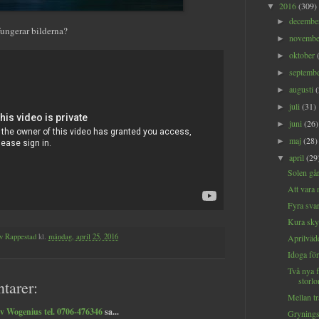
2016
(309)
▼
decemb
►
fungerar bilderna?
novemb
►
oktober
►
septemb
►
augusti
►
juli
(31)
►
juni
(26)
►
maj
(28)
►
april
(29
▼
Solen gå
Att vara 
Fyra svar
Kura sk
v Rappestad
kl.
måndag, april 25, 2016
Aprilväd
Idoga fö
Två nya f
storl
tarer:
Mellan t
v Wogenius tel. 0706-476346
sa...
Grynings