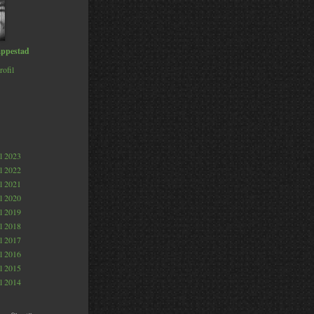
ppestad
rofil
al 2023
al 2022
al 2021
al 2020
al 2019
al 2018
al 2017
al 2016
al 2015
al 2014