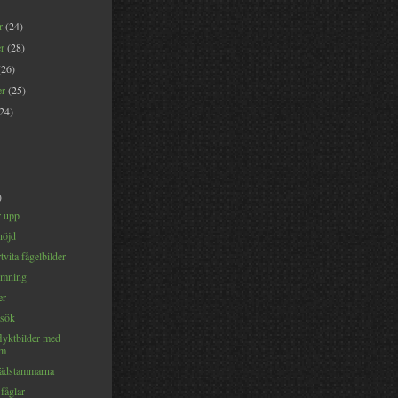
er
(24)
er
(28)
(26)
er
(25)
(24)
)
r upp
nöjd
tvita fågelbilder
ymning
er
rsök
lyktbilder med
om
rädstammarna
fåglar