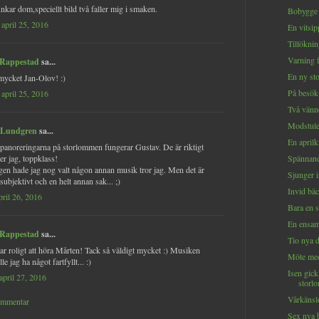
unkar dom,speciellt bild två faller mig i smaken.
Bobygge
april 25, 2016
En vitsip
Tillökni
Varning f
 Rappestad
sa...
En ny st
mycket Jan-Olov! :)
På besök
april 25, 2016
Två vänn
Modstul
 Lundgren
sa...
En aprilk
t panoreringarna på storlommen fungerar Gustav. De är riktigt
er jag, toppklass!
Spännand
gen hade jag nog valt någon annan musik tror jag. Men det är
Sjunger i
subjektivt och en helt annan sak... ;)
Invid bä
pril 26, 2016
Bara en 
En ensam 
 Rappestad
sa...
Tio nya d
var roligt att höra Mårten! Tack så väldigt mycket :) Musiken
Möte med
lle jag ha något fartfyllt... :)
Isen gic
april 27, 2016
storl
Vårkänslo
ommentar
Sex nya 