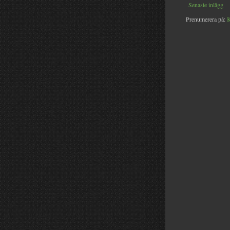
Senaste inlägg
Prenumerera på:
K