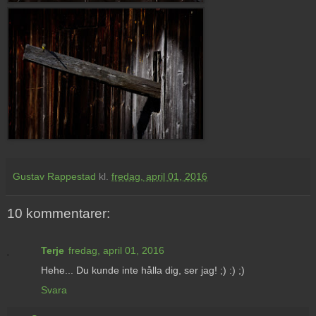
Gustav Rappestad
kl.
fredag, april 01, 2016
10 kommentarer:
Terje
fredag, april 01, 2016
Hehe... Du kunde inte hålla dig, ser jag! ;) :) ;)
Svara