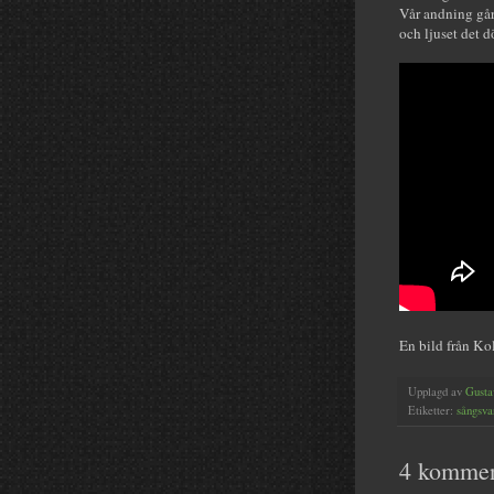
Vår andning går 
och ljuset det dö
En bild från K
Upplagd av
Gusta
Etiketter:
sångsva
4 kommen