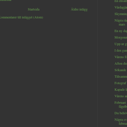
En ensa
Vårdagj
Startsida
Äldre inlägg
Skymning
ommentarer till inlägget (Atom)
Några rå
mars
En ny da
Morgonmö
Upp ur g
I den ga
Vårens fö
Afton du
Sökande
Tillsamm
Fotograf 
Kapade l
Vårens a
Februari
fågelb
Du behöve
Några sva
febru