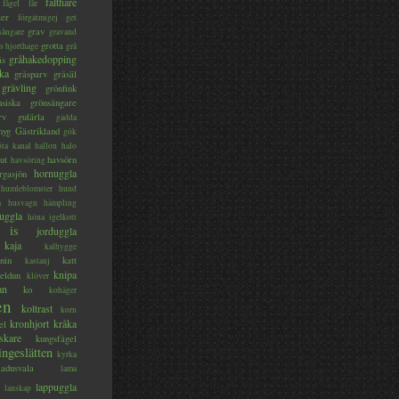
fälthare
fågel
får
ter
förgätmigej
get
grav
sångare
gravand
grotta
s hjorthage
grå
gråhakedopping
ås
ka
gråsparv
gråsäl
grävling
grönfink
nsiska
grönsångare
rv
gulärla
gädda
myg
Gästrikland
gök
ta kanal
hallon
halo
ut
havsörn
havsöring
hornuggla
rgasjön
humleblomster
hund
a
husvagn
hämpling
uggla
höna
igelkott
is
jorduggla
kaja
kalhygge
nin
katt
kastanj
knipa
eldun
klöver
an
ko
kohäger
en
koltrast
korn
kronhjort
kråka
el
skare
kungsfågel
ingeslätten
kyrka
ladusvala
lama
lappuggla
lanskap