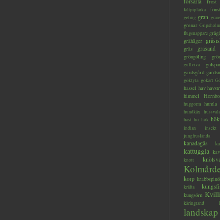
forsärla
frost
föns
fältpiplärka
gran
geting
gran
grenar
Gripsholm
gråg
flugsnappare
gråsis
gråhäger
gräsand
gräs
gröngöling
grö
gulspa
gullviva
gärdsgård
gärds
göktyta
gökärt
Gö
hassel
hav
havstr
himmel
Hornbo
humla
huggorm
hundkäx
hussval
hök
häst
hö
hök
indian
insekt
jungfruslända
kanadagås
ka
kattuggla
kav
knölsv
knott
Kolmård
korp
krabbspind
kungsfi
kräfta
Kvill
kungsörn
käringtand
landskap