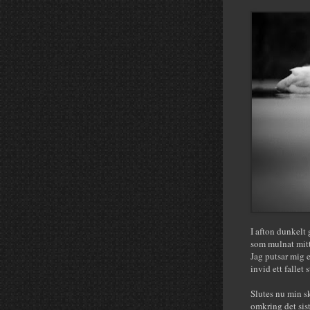
I afton dunkelt 
som mulnat mit
Jag putsar mig 
invid ett fallet s
Slutes nu min s
omkring det sist