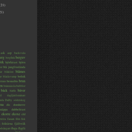
(21)
21)
ask
asp
backsvala
erg
berguv
bergfink
örk
björktrast
björn
blå jungfruslända
or
blåmes
är
blåklint
ge
bofink
bläcksvamp
brun
bronsibis
dermus
en
brännässla
bubblor
bäck
bäver
bärfis
il
dagfjärilsmätare
nda
Dalby söderskog
ma
dis
domherre
lsnäppa
dubbeltrast
ekorre
ekoxe
eld
fasan
entita
film
fisk
s
fisktärna
fjällvråk
fluga
flygfä
odsångare