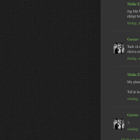
Malin E
Jag blir
riktigt b
lördag, 
Gustav
Tack så 
skriva e
lördag, 
Malin E
My pleas
Tid är in
söndag,
Gustav
:)
söndag,
Skicka en k