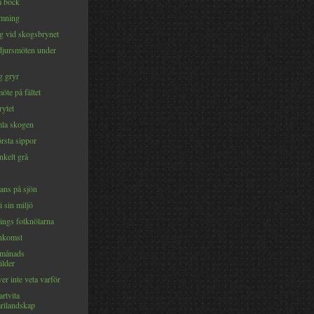
m bock
ämning
 vid skogsbrynet
djursmöten under
g gryr
te på fältet
rytet
mla skogen
rsta sippor
nkelt grå
ans på sjön
i sin miljö
ängs fotknölarna
nkomst
 månads
ilder
r inte veta varför
rtvita
arilandskap