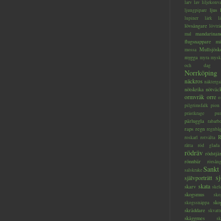
larv
lav
liljekonva
ljus
ljungpipare
lupiner
lärk
l
lövsångare
lövträ
mandarinan
mal
flugsnappare
mi
Mullsjösk
mossa
mygga
myra
mysk
och dag
Norrköping
näckros
näkterga
nötskrika
nötväc
ormvråk
orre
o
pilgrimsfalk
pion
prästkrage
pu
pärluggla
rabarb
raps
regn
regnbå
R
roskarl
rotvälta
råtta
röd glada
rödräv
rödstjä
rönnbär
rörsån
Sankt
salskrake
s
självporträtt
skata
skarv
skel
skogsmus
sko
sko
skogssnäppa
skräddare
skvatt
skäggmes
sk