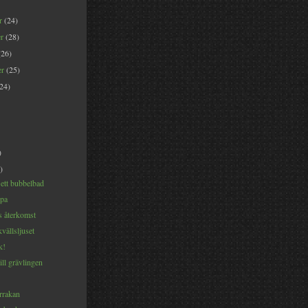
er
(24)
er
(28)
(26)
er
(25)
(24)
)
)
 ett bubbelbad
ppa
s återkomst
vällsljuset
k!
till grävlingen
rrakan