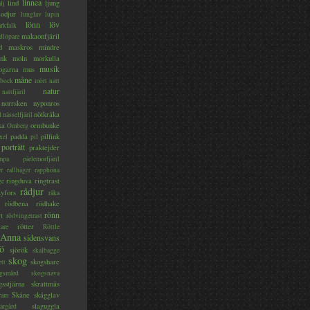
linnea
lind
ljung
lj
lodjur
lunglav
lupin
lönn
löv
ärkfalk
makaonfjäril
dlöpare
d
maskros
mindre
nk
moln
morkulla
musik
ogarna
mus
måne
bock
mört
natt
natur
nattfjäril
norrsken
nyponros
nötkråka
l
nässelfjäril
ka
ormbunke
Omberg
padda
pilfink
xel
pil
porträtt
praktejder
mpa
pärlemorfjäril
er
rallhäger
rapphöna
ringduva
ringtrast
ge
rådjur
yfors
råka
rödbena
rödhake
rönn
rt
rödvingetrast
rötter
gare
Röttle
 Anna
sidensvans
jö
sjörök
skalbagge
skog
skogshare
ett
gsmård
skogsnäva
gsstjärna
skrattmås
Skåne
skägglav
ram
slaguggla
ärgård