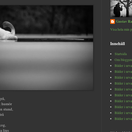
Gustav Ra
Visa hela min p
Innehåll
Startsida
Om bloggen
Bilder i urv
Bilder i urv
Bilder i urv
Bilder i urv
Bilder i urv
Bilder i urv
grå,
Bilder i urv
t humör
Bilder i urv
en stund,
Bilder i urv
trå
Bilder i urv
kog,
a ljus