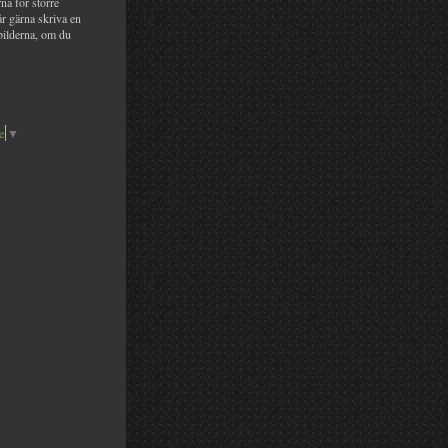
na för större
år gärna skriva en
bilderna, om du
e
▼