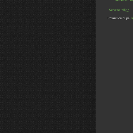
Senaste inlägg
Prenumerera på:
K