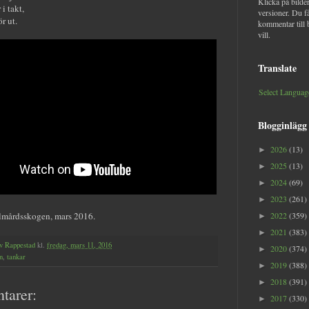
Klicka på bilder
i takt,
versioner. Du f
r ut.
kommentar till 
vill.
Translate
Select Languag
Blogginlägg
2026
(13)
►
2025
(13)
►
2024
(69)
►
2023
(261)
►
olmårdsskogen, mars 2016.
2022
(359)
►
2021
(383)
►
v Rappestad
kl.
fredag, mars 11, 2016
2020
(374)
►
n
,
tankar
2019
(388)
►
2018
(391)
►
tarer:
2017
(330)
►