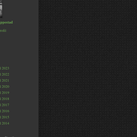
ppestad
rofil
al 2023
al 2022
al 2021
al 2020
al 2019
al 2018
al 2017
al 2016
al 2015
al 2014