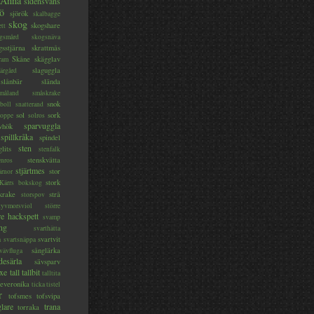
 Anna
sidensvans
jö
sjörök
skalbagge
skog
skogshare
ett
gsmård
skogsnäva
gsstjärna
skrattmås
Skåne
skägglav
ram
slaguggla
ärgård
slånbär
slända
måland
småskrake
snok
boll
snatterand
sol
sork
roppe
solros
sparvuggla
vhök
spillkråka
spindel
sten
glits
stenfalk
stenskvätta
enros
stjärtmes
stor
ärnor
stork
 Kärrs bokskog
skrake
strå
storspov
tyvmorsviol
större
re hackspett
svamp
ng
svarthätta
svartvit
a
svartsnäppa
sånglärka
vävfluga
desärla
sävsparv
oxe
tall
tallbit
talltita
teveronika
ticka
tistel
r
tofsmes
tofsvipa
lare
trana
torraka