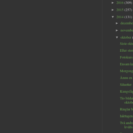
2016
(309)
►
2015
(257)
►
2014
(131)
▼
decemb
►
novemb
►
oktober
▼
Siste okt
Efter st
Fotokurs
Ensam k
Morgong
Ännu en 
Siluetter
Kungsfåg
Tio bilde
oktob
Ringlar b
Iakttage
Två andr
kväll