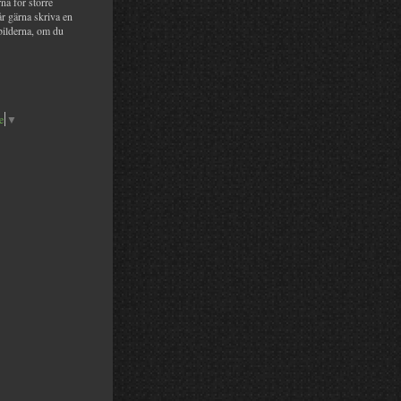
na för större
år gärna skriva en
bilderna, om du
e
▼