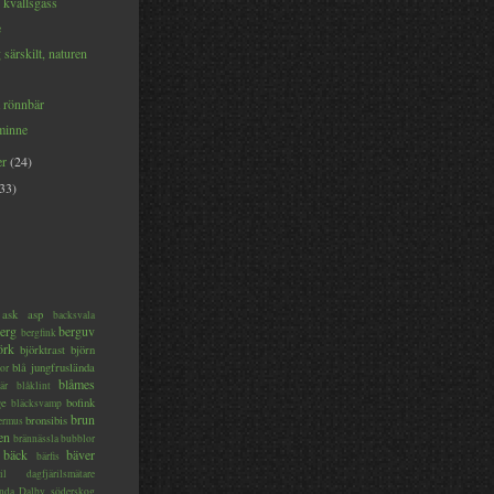
 kvällsgäss
e
 särskilt, naturen
 rönnbär
inne
er
(24)
(33)
ask
asp
backsvala
erg
berguv
bergfink
örk
björktrast
björn
blå jungfruslända
or
blåmes
är
blåklint
ge
bofink
bläcksvamp
brun
bronsibis
dermus
en
brännässla
bubblor
bäck
bäver
bärfis
il
dagfjärilsmätare
nda
Dalby söderskog