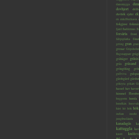
dim
dansmygga
dovhjort
dril
ek
duvhök
ejder
en
enkelbeckasin
fiskgjuse
fiskmå
fjäril
fladdermus
fl
forsärla
frost
föns
fältpiplärka
gran
geting
gran
grenar
Gripsholm
gråg
flugsnappare
gråsis
gråhäger
gräsand
gräs
gröngöling
grö
gulspa
gullviva
gärdsgård
gärds
göktyta
gökärt
Gö
hassel
hav
havstr
himmel
Hornbo
humla
huggorm
hundkäx
hussval
hök
häst
hö
hök
indian
insekt
jungfruslända
kanadagås
ka
kattuggla
kav
knölsv
knott