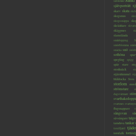
Sankt
salskrake
s
självporträtt
skata
skarv
skel
skogsmus
sko
sko
skogssnäppa
skräddare
skvatt
skäggmes
sk
slamslända
smådopping
S
smörblomma
smör
snö
snäcka
snöd
sothöna
spar
spegling
spigg
spår
stare
ste
stenknäck
st
stjärnhimmel
stj
blåklocka
Stora
storlom
stor
strömstare
s
stör
dagsvärmare
svarthakedoppi
svartmes
svartmyr
flugsnappare
s
sångsvan
sä
talg
sävsångare
tankar
tamduva
tjäde
tistelfjäril
tornseg
tornfalk