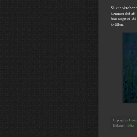
Så var oktober m
kommer det att 
från augusti, då
kvällen.
Upplagd av
Gusta
Etiketter:
rådjur