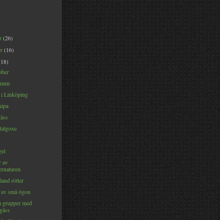
er
(26)
er
(16)
(18)
ober
ormen
 i Linköping
nipa
äss
talgoxe
el
r av
ernaturen
land rötter
n av små ögon
a grupper med
sgäss