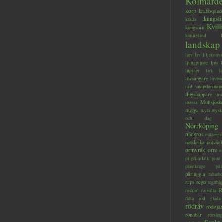
Kolmård
korp
krabbspind
kungsfi
kräfta
Kvill
kungsörn
käringtand
landskap
larv
lav
liljekonva
ljus
ljungpipare
lupiner
lärk
l
lövsångare
lövträ
mandarinan
mal
flugsnappare
mi
Mullsjösk
mossa
mygga
myra
mysk
och dag
Norrköping
näckros
näkterga
nötskrika
nötväc
ormvråk
orre
o
pilgrimsfalk
pion
prästkrage
pu
pärluggla
rabarb
raps
regn
regnbå
R
roskarl
rotvälta
råtta
röd glada
rödräv
rödstjä
rönnbär
rörsån