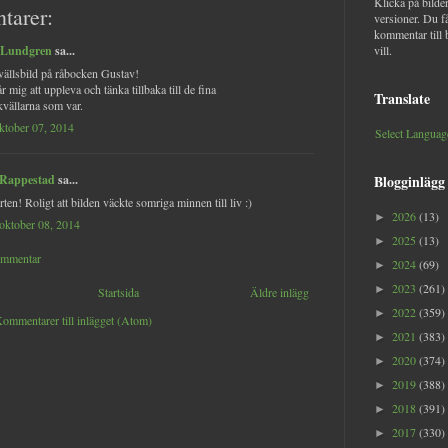
Klicka på bilder
tarer:
versioner. Du f
kommentar till 
 Lundgren
sa...
vill.
vällsbild på råbocken Gustav!
r mig att uppleva och tänka tillbaka till de fina
Translate
vällarna som var.
oktober 07, 2014
Select Languag
 Rappestad
sa...
Blogginlägg
ten! Roligt att bilden väckte somriga minnen till liv :)
2026
(13)
►
oktober 08, 2014
2025
(13)
►
ommentar
2024
(69)
►
2023
(261)
►
Startsida
Äldre inlägg
2022
(359)
►
ommentarer till inlägget (Atom)
2021
(383)
►
2020
(374)
►
2019
(388)
►
2018
(391)
►
2017
(330)
►