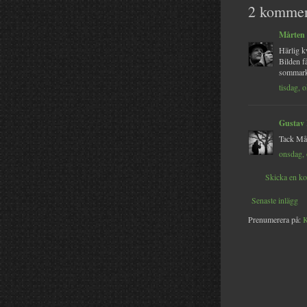
2 kommen
Mårten
Härlig k
Bilden få
sommark
tisdag, 
Gustav
Tack Mår
onsdag, 
Skicka en k
Senaste inlägg
Prenumerera på:
K