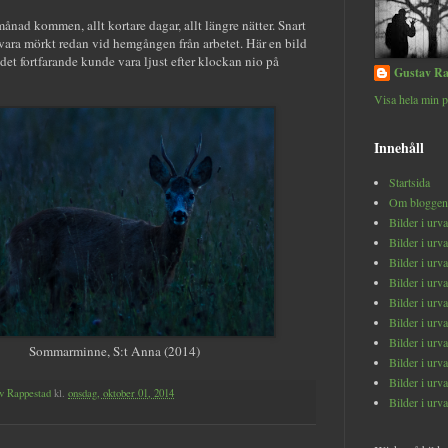
ånad kommen, allt kortare dagar, allt längre nätter. Snart
vara mörkt redan vid hemgången från arbetet. Här en bild
 det fortfarande kunde vara ljust efter klockan nio på
Gustav Ra
Visa hela min p
Innehåll
Startsida
Om bloggen
Bilder i urv
Bilder i urv
Bilder i urv
Bilder i urv
Bilder i urv
Bilder i urv
Bilder i urv
Sommarminne, S:t Anna (2014)
Bilder i urv
Bilder i urv
v Rappestad
kl.
onsdag, oktober 01, 2014
Bilder i urv