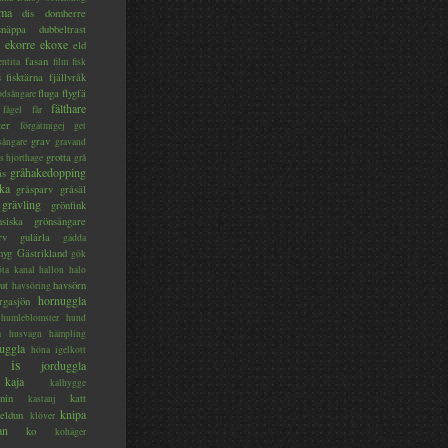
ma
dis
domherre
lsnäppa
dubbeltrast
ekorre
ekoxe
eld
fasan
entita
film
fisk
s
fisktärna
fjällvråk
fluga
flygfä
odsångare
fälthare
fågel
får
ter
förgätmigej
get
grav
sångare
gravand
grotta
s hjorthage
grå
gråhakedopping
ås
ka
gråsparv
gråsäl
grävling
grönfink
nsiska
grönsångare
rv
gulärla
gädda
myg
Gästrikland
gök
ta kanal
hallon
halo
ut
havsörn
havsöring
hornuggla
rgasjön
humleblomster
hund
a
husvagn
hämpling
uggla
höna
igelkott
is
jorduggla
kaja
kalhygge
nin
katt
kastanj
knipa
eldun
klöver
an
ko
kohäger