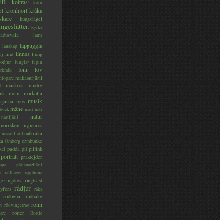
en
koltrast
korn
kronhjort
kråka
el
skare
kungsfågel
ingeslätten
kyrka
ladusvala
lama
lappuggla
lanskap
linnea
lind
ljung
lj
lodjur
lunglav
lupin
lönn
löv
ärkfalk
makaonfjäril
dlöpare
d
maskros
mindre
nk
moln
morkulla
musik
ogarna
mus
måne
bock
mört
natt
natur
nattfjäril
norrsken
nyponros
nötkråka
l
nässelfjäril
ka
ormbunke
Omberg
padda
pilfink
xel
pil
porträtt
praktejder
mpa
pärlemorfjäril
er
rallhäger
rapphöna
ringduva
ringtrast
ge
rådjur
yfors
råka
rödbena
rödhake
rönn
rt
rödvingetrast
rötter
gare
Röttle