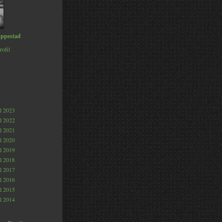
ppestad
rofil
al 2023
al 2022
al 2021
al 2020
al 2019
al 2018
al 2017
al 2016
al 2015
al 2014