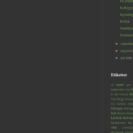
En grupp
Kalhygg
Ingenting
Bofink
Smakliga
Sommarm
septemb
►
augusti
►
juli
(14)
►
Etiketter
annat
al
apel
b
baldersbrå
bark
bj
bil
bi
bitbock
blogg
blad
blomm
blå kärrhök
blåb
blåsippa
blåvin
bok
Brandts flad
kärrhök
Bråvik
buskskvätta
båt
citat
citronfjär
daggmask
dagslä