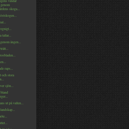
ngens vindar
r genom
rdens skoga...
östskogen...
al...
regnigt...
 tallar...
rt genom ängen...
rätt...
rosbladen...
en...
e raps...
et och stora
...
er sjön...
 bland
rger...
ns ut på vallen...
landskap...
öte...
tet...