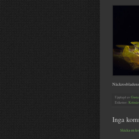
Näckrosbladens
Upplagd av
Gusta
Etiketter:
Kolmår
Inga kom
Skicka en k