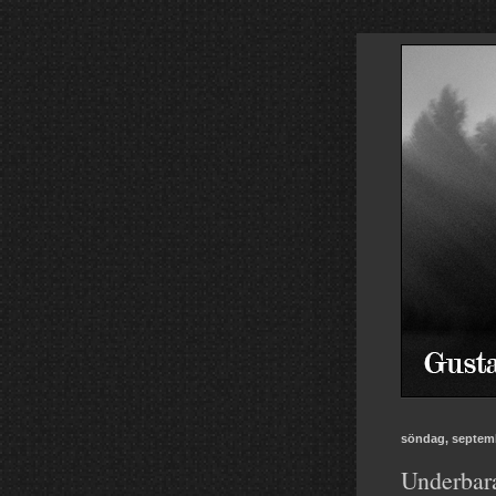
söndag, septemb
Underbara