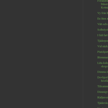
Förändri
blåse
Kolmå
Vy från h
En liten m
Vått och 
Solbelysta
I full fa
Tjäderport
Vid näck
Platshjort
Blommand
Lilla kid
skogen
Dimma öv
Dovhjort
höstfä
Tillsamma
Dimmigt 
Rådjursm
Tjäderskut