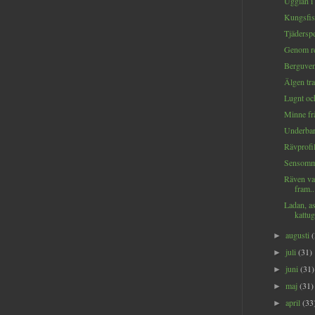
Ugglan i 
Kungsfis
Tjäderspe
Genom reg
Berguven
Älgen tra
Lugnt och
Minne fr
Underbara
Rävprofil
Sensomma
Räven va
fram..
Ladan, a
kattug
augusti
►
juli
(31)
►
juni
(31)
►
maj
(31)
►
april
(33
►