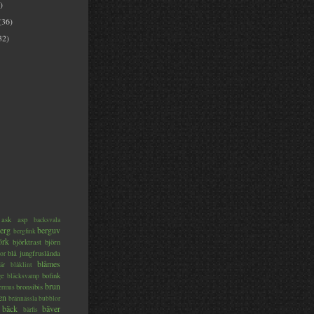
)
(36)
32)
ask
asp
backsvala
erg
berguv
bergfink
örk
björktrast
björn
blå jungfruslända
or
blåmes
är
blåklint
ge
bofink
bläcksvamp
brun
bronsibis
dermus
en
brännässla
bubblor
bäck
bäver
bärfis