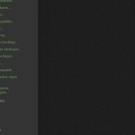
hålträdet...
karen...
l...
nfallet...
...
var...
 försiktigt...
ån vårskogen...
 färger...
...
rpalett...
ndrar vägen
.
sparna,
glan...
(31)
)