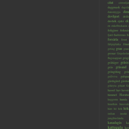
citat
citronfjär
daggmask
dagslä
dim
dansmygga
dovhjort
dril
ek
duvhök
ejder
en
enkelbeckasin
fiskgjuse
fiskmå
fjäril
fladdermus
fl
forsärla
frost
föns
fältpiplärka
gran
geting
gran
grenar
Gripsholm
gråg
flugsnappare
gråsis
gråhäger
gräsand
gräs
gröngöling
grö
gulspa
gullviva
gärdsgård
gärds
göktyta
gökärt
Gö
hassel
hav
havstr
himmel
Hornbo
humla
huggorm
hundkäx
hussval
hök
häst
hö
hök
indian
insekt
jungfruslända
kanadagås
ka
kattuggla
kav