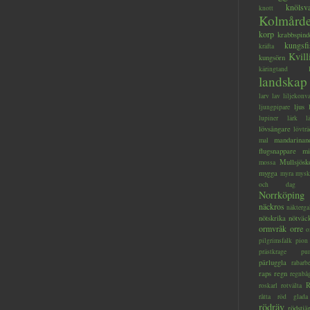
knölsv
knott
Kolmård
korp
krabbspind
kungsfi
kräfta
Kvill
kungsörn
käringtand
landskap
larv
lav
liljekonva
ljus
ljungpipare
lupiner
lärk
l
lövsångare
lövträ
mandarinan
mal
flugsnappare
mi
Mullsjösk
mossa
mygga
myra
mysk
och dag
Norrköping
näckros
näkterga
nötskrika
nötväc
ormvråk
orre
o
pilgrimsfalk
pion
prästkrage
pu
pärluggla
rabarb
raps
regn
regnbå
R
roskarl
rotvälta
råtta
röd glada
rödräv
rödstjä