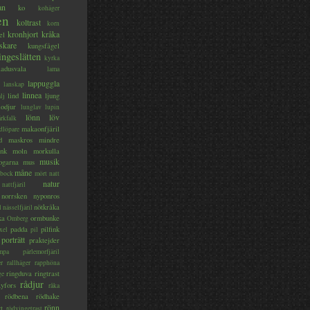
an
ko
kohäger
en
koltrast
korn
kronhjort
kråka
el
skare
kungsfågel
ingeslätten
kyrka
ladusvala
lama
lappuggla
lanskap
linnea
lind
ljung
lj
lodjur
lunglav
lupin
lönn
löv
ärkfalk
makaonfjäril
dlöpare
d
maskros
mindre
nk
moln
morkulla
musik
ogarna
mus
måne
bock
mört
natt
natur
nattfjäril
norrsken
nyponros
nötkråka
l
nässelfjäril
ka
ormbunke
Omberg
padda
pilfink
xel
pil
porträtt
praktejder
mpa
pärlemorfjäril
er
rallhäger
rapphöna
ringduva
ringtrast
ge
rådjur
yfors
råka
rödbena
rödhake
rönn
rt
rödvingetrast