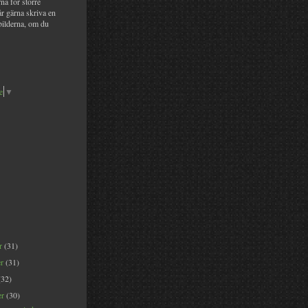
na för större
år gärna skriva en
bilderna, om du
e
▼
er
(31)
er
(31)
(32)
er
(30)