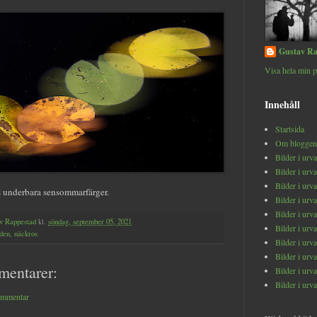
Gustav Ra
Visa hela min p
Innehåll
Startsida
Om bloggen
Bilder i urv
Bilder i urv
Bilder i urv
 underbara sensommarfärger.
Bilder i urv
Bilder i urv
v Rappestad
kl.
söndag, september 05, 2021
Bilder i urv
den
,
näckros
Bilder i urv
Bilder i urv
mentarer:
Bilder i urv
Bilder i urv
ommentar