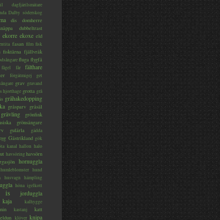
il
dagfjärilsmätare
nda
Dalby söderskog
ma
dis
domherre
lsnäppa
dubbeltrast
ekorre
ekoxe
eld
fasan
entita
film
fisk
s
fisktärna
fjällvråk
fluga
flygfä
odsångare
fälthare
fågel
får
ter
förgätmigej
get
grav
sångare
gravand
grotta
s hjorthage
grå
gråhakedopping
ås
ka
gråsparv
gråsäl
grävling
grönfink
nsiska
grönsångare
rv
gulärla
gädda
myg
Gästrikland
gök
ta kanal
hallon
halo
ut
havsörn
havsöring
hornuggla
rgasjön
humleblomster
hund
a
husvagn
hämpling
uggla
höna
igelkott
is
jorduggla
kaja
kalhygge
nin
katt
kastanj
knipa
eldun
klöver