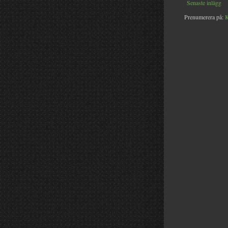
Senaste inlägg
Prenumerera på:
K