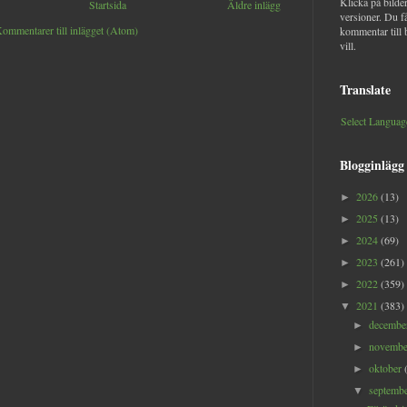
Klicka på bilder
Startsida
Äldre inlägg
versioner. Du f
ommentarer till inlägget (Atom)
kommentar till 
vill.
Translate
Select Languag
Blogginlägg
2026
(13)
►
2025
(13)
►
2024
(69)
►
2023
(261)
►
2022
(359)
►
2021
(383)
▼
decemb
►
novemb
►
oktober
►
septemb
▼