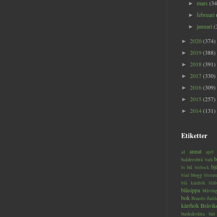
mars
(34
►
februari
►
januari
(
►
2020
(374)
►
2019
(388)
►
2018
(391)
►
2017
(330)
►
2016
(309)
►
2015
(257)
►
2014
(131)
►
Etiketter
annat
al
apel
b
baldersbrå
bark
bj
bil
bi
bitbock
blogg
blad
blomm
blå kärrhök
blåb
blåsippa
blåvin
bok
Brandts flad
kärrhök
Bråvik
buskskvätta
båt