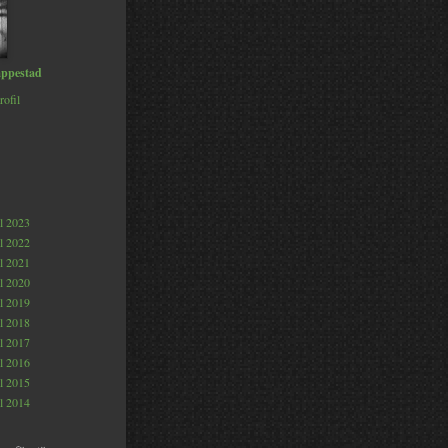
ppestad
rofil
al 2023
al 2022
al 2021
al 2020
al 2019
al 2018
al 2017
al 2016
al 2015
al 2014