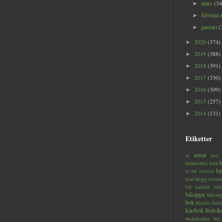
mars
(34
►
februari
►
januari
(
►
2020
(374)
►
2019
(388)
►
2018
(391)
►
2017
(330)
►
2016
(309)
►
2015
(257)
►
2014
(131)
►
Etiketter
annat
al
apel
b
baldersbrå
bark
bj
bil
bi
bitbock
blogg
blad
blomm
blå kärrhök
blåb
blåsippa
blåvin
bok
Brandts flad
kärrhök
Bråvik
buskskvätta
båt