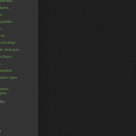
hålträdet...
karen...
l...
nfallet...
...
var...
 försiktigt...
ån vårskogen...
 färger...
...
rpalett...
ndrar vägen
.
sparna,
glan...
(31)
)