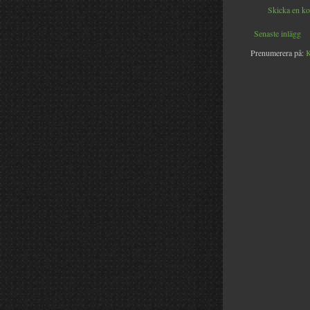
Skicka en k
Senaste inlägg
Prenumerera på:
K