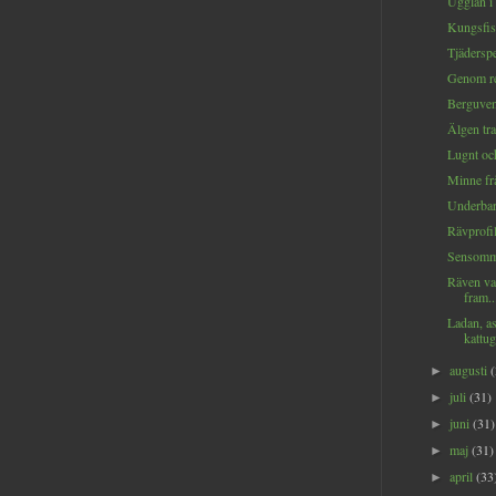
Ugglan i 
Kungsfis
Tjäderspe
Genom reg
Berguven
Älgen tra
Lugnt och
Minne fr
Underbara
Rävprofil
Sensomma
Räven va
fram..
Ladan, a
kattug
augusti
►
juli
(31)
►
juni
(31)
►
maj
(31)
►
april
(33
►