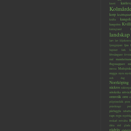
knölsv
knott
Kolmård
korp
krabbspind
kungsfi
kräfta
Kvill
kungsörn
käringtand
landskap
larv
lav
liljekonva
ljus
ljungpipare
lupiner
lärk
l
lövsångare
lövträ
mandarinan
mal
flugsnappare
mi
Mullsjösk
mossa
mygga
myra
mysk
och dag
Norrköping
näckros
näkterga
nötskrika
nötväc
ormvråk
orre
o
pilgrimsfalk
pion
prästkrage
pu
pärluggla
rabarb
raps
regn
regnbå
R
roskarl
rotvälta
råtta
röd glada
rödräv
rödstjä