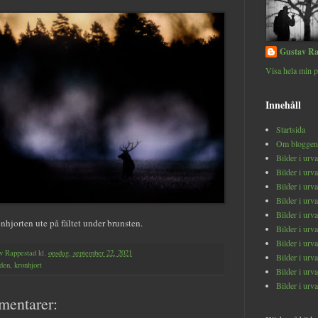
Gustav Ra
Visa hela min p
Innehåll
Startsida
Om bloggen
Bilder i urv
Bilder i urv
Bilder i urv
Bilder i urv
Bilder i urv
nhjorten ute på fältet under brunsten.
Bilder i urv
Bilder i urv
v Rappestad
kl.
onsdag, september 22, 2021
Bilder i urv
den
,
kronhjort
Bilder i urv
Bilder i urv
mentarer: