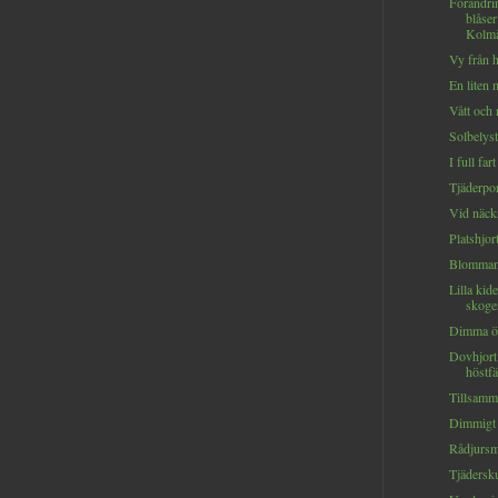
Förändri
blåse
Kolmå
Vy från h
En liten m
Vått och 
Solbelysta
I full fa
Tjäderport
Vid näck
Platshjort
Blommand
Lilla kid
skogen
Dimma öv
Dovhjort
höstfä
Tillsamma
Dimmigt 
Rådjursm
Tjäderskut