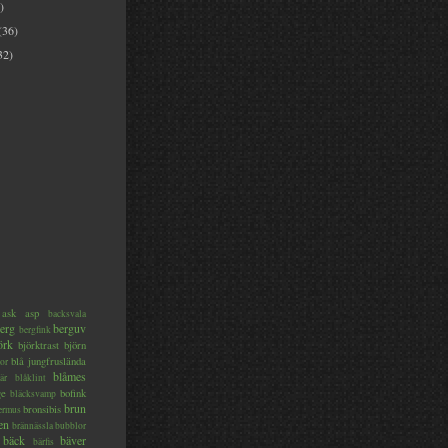
)
(36)
32)
ask
asp
backsvala
erg
berguv
bergfink
örk
björktrast
björn
blå jungfruslända
or
blåmes
är
blåklint
ge
bofink
bläcksvamp
brun
bronsibis
dermus
en
brännässla
bubblor
bäck
bäver
bärfis