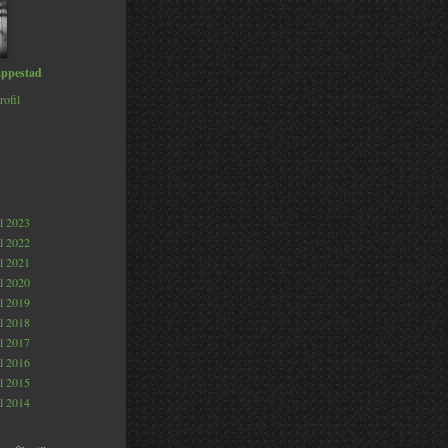
ppestad
rofil
al 2023
al 2022
al 2021
al 2020
al 2019
al 2018
al 2017
al 2016
al 2015
al 2014