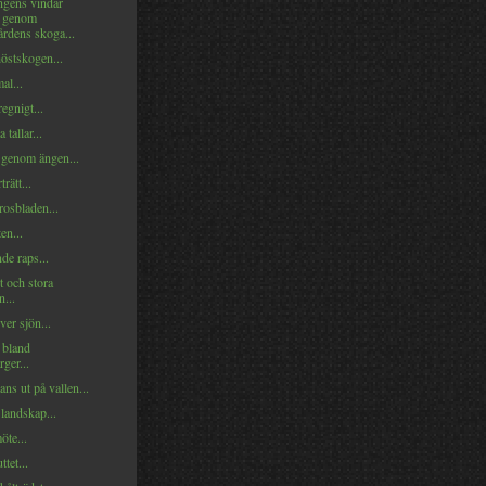
ngens vindar
r genom
rdens skoga...
östskogen...
al...
regnigt...
 tallar...
rt genom ängen...
rätt...
rosbladen...
en...
e raps...
et och stora
...
er sjön...
 bland
rger...
ns ut på vallen...
landskap...
öte...
tet...