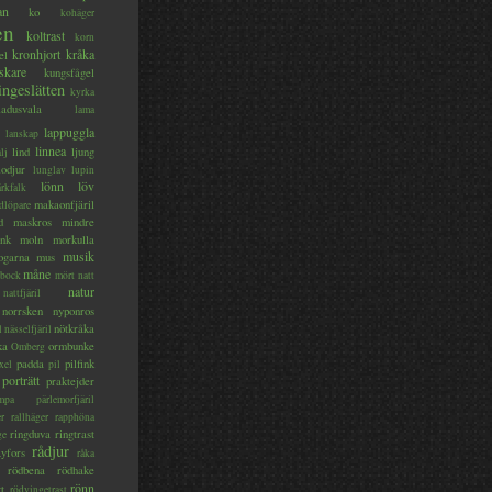
an
ko
kohäger
en
koltrast
korn
kronhjort
kråka
el
skare
kungsfågel
ingeslätten
kyrka
ladusvala
lama
lappuggla
lanskap
linnea
lind
ljung
lj
lodjur
lunglav
lupin
lönn
löv
ärkfalk
makaonfjäril
dlöpare
d
maskros
mindre
nk
moln
morkulla
musik
ogarna
mus
måne
bock
mört
natt
natur
nattfjäril
norrsken
nyponros
nötkråka
l
nässelfjäril
ka
ormbunke
Omberg
padda
pilfink
xel
pil
porträtt
praktejder
mpa
pärlemorfjäril
er
rallhäger
rapphöna
ringduva
ringtrast
ge
rådjur
yfors
råka
rödbena
rödhake
rönn
rt
rödvingetrast