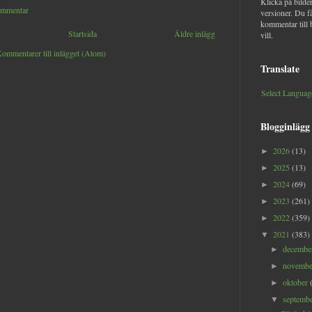
Klicka på bilder
ommentar
versioner. Du f
kommentar till 
Startsida
Äldre inlägg
vill.
ommentarer till inlägget (Atom)
Translate
Select Languag
Blogginlägg
2026
(13)
►
2025
(13)
►
2024
(69)
►
2023
(261)
►
2022
(359)
►
2021
(383)
▼
decemb
►
novemb
►
oktober
►
septemb
▼