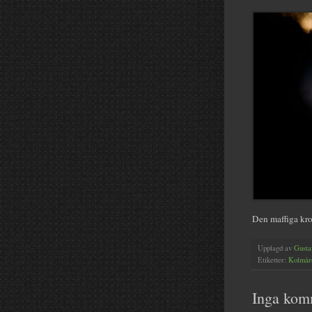
Den maffiga kro
Upplagd av
Gusta
Etiketter:
Kolmår
Inga kom