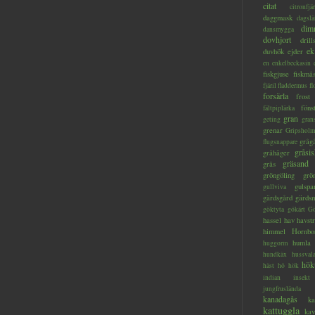
citat
citronfjär
daggmask
dagslä
dim
dansmygga
dovhjort
dril
ek
duvhök
ejder
en
enkelbeckasin
fiskgjuse
fiskmå
fjäril
fladdermus
fl
forsärla
frost
föns
fältpiplärka
gran
geting
gran
grenar
Gripsholm
gråg
flugsnappare
gråsis
gråhäger
gräsand
gräs
gröngöling
grö
gulspa
gullviva
gärdsgård
gärds
göktyta
gökärt
Gö
hassel
hav
havstr
himmel
Hornbo
humla
huggorm
hundkäx
hussval
hök
häst
hö
hök
indian
insekt
jungfruslända
kanadagås
ka
kattuggla
kav