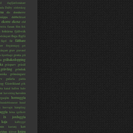
il
dagfjärilsmätare
nda
Dalby söderskog
ma
dis
domherre
lsnäppa
dubbeltrast
ekorre
ekoxe
eld
fasan
entita
film
fisk
s
fisktärna
fjällvråk
fluga
flygfä
odsångare
fälthare
fågel
får
ter
förgätmigej
get
grav
sångare
gravand
grotta
s hjorthage
grå
gråhakedopping
ås
ka
gråsparv
gråsäl
grävling
grönfink
nsiska
grönsångare
rv
gulärla
gädda
myg
Gästrikland
gök
ta kanal
hallon
halo
ut
havsörn
havsöring
hornuggla
rgasjön
humleblomster
hund
a
husvagn
hämpling
uggla
höna
igelkott
is
jorduggla
kaja
kalhygge
nin
katt
kastanj
knipa
eldun
klöver