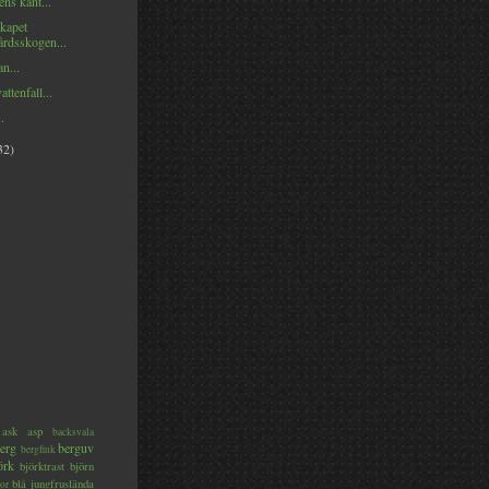
ns kant...
kapet
rdsskogen...
n...
attenfall...
.
32)
ask
asp
backsvala
erg
berguv
bergfink
örk
björktrast
björn
blå jungfruslända
or