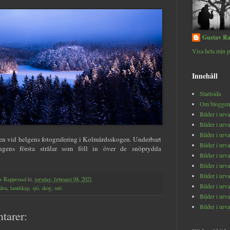
Gustav Ra
Visa hela min p
Innehåll
Startsida
Om bloggen
Bilder i urv
Bilder i urv
Bilder i urv
en vid helgens fotografering i Kolmårdsskogen. Underbart
Bilder i urv
gens första strålar som föll in över de snöprydda
Bilder i urv
Bilder i urv
Bilder i urv
v Rappestad
kl.
torsdag, februari 04, 2021
Bilder i urv
den
,
landskap
,
sjö
,
skog
,
snö
Bilder i urv
Bilder i urv
tarer: