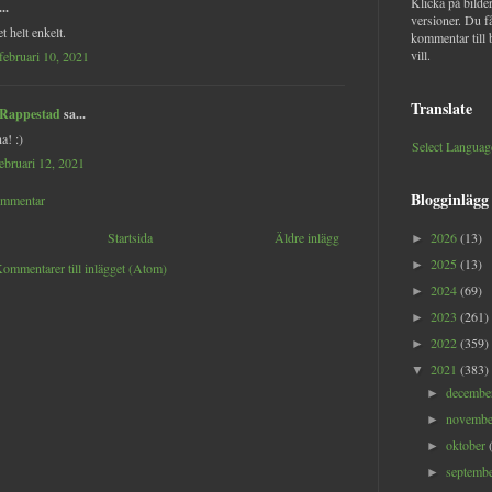
Klicka på bilder
..
versioner. Du f
t helt enkelt.
kommentar till 
vill.
februari 10, 2021
Translate
 Rappestad
sa...
a! :)
Select Languag
februari 12, 2021
Blogginlägg
ommentar
Startsida
Äldre inlägg
2026
(13)
►
2025
(13)
►
ommentarer till inlägget (Atom)
2024
(69)
►
2023
(261)
►
2022
(359)
►
2021
(383)
▼
decemb
►
novemb
►
oktober
►
septemb
►