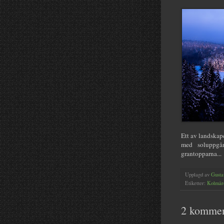
Ett av landskap
med soluppgån
grantopparna...
Upplagd av
Gusta
Etiketter:
Kolmår
2 kommen