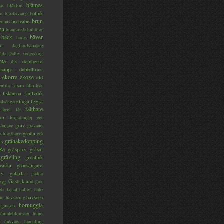
blåmes
är
blåklint
ge
bofink
bläcksvamp
brun
bronsibis
dermus
en
brännässla
bubblor
bäck
bäver
bärfis
il
dagfjärilsmätare
nda
Dalby söderskog
ma
dis
domherre
lsnäppa
dubbeltrast
ekorre
ekoxe
eld
fasan
entita
film
fisk
s
fisktärna
fjällvråk
fluga
flygfä
odsångare
fälthare
fågel
får
ter
förgätmigej
get
grav
sångare
gravand
grotta
s hjorthage
grå
gråhakedopping
ås
ka
gråsparv
gråsäl
grävling
grönfink
nsiska
grönsångare
rv
gulärla
gädda
myg
Gästrikland
gök
ta kanal
hallon
halo
ut
havsörn
havsöring
hornuggla
rgasjön
humleblomster
hund
a
husvagn
hämpling