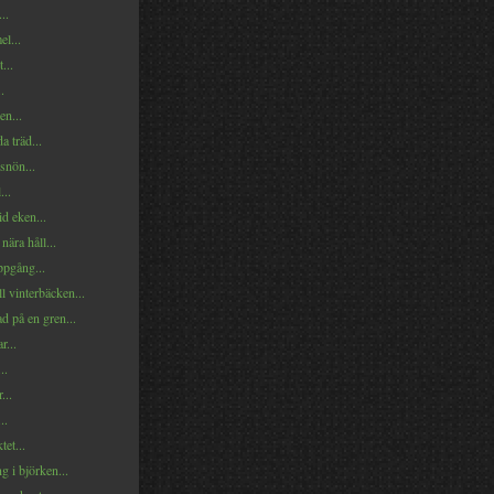
..
l...
...
.
en...
 träd...
snön...
...
id eken...
nära håll...
ppgång...
ll vinterbäcken...
d på en gren...
r...
..
...
..
tet...
g i björken...