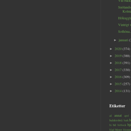
Vid bäcke
Snölands
Kolmå
Hökuggla
Vintrigt v
Sothöna..
januari
(
►
2020
(374)
►
2019
(388)
►
2018
(391)
►
2017
(330)
►
2016
(309)
►
2015
(257)
►
2014
(131)
►
Etiketter
annat
al
apel
b
baldersbrå
bark
bj
bil
bi
bitbock
blogg
blad
blomm