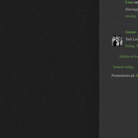
Lena
sa.
Storslage
onsdag, 
Gustav
Tack Len
fredag, 
Skicka en k
Senaste inlägg
Prenumerera på:
K