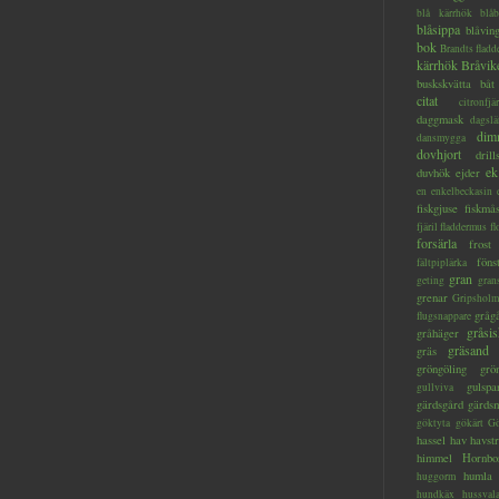
blå kärrhök
blåb
blåsippa
blåvin
bok
Brandts flad
kärrhök
Bråvik
buskskvätta
båt
citat
citronfjär
daggmask
dagslä
dim
dansmygga
dovhjort
dril
ek
duvhök
ejder
en
enkelbeckasin
fiskgjuse
fiskmå
fjäril
fladdermus
fl
forsärla
frost
föns
fältpiplärka
gran
geting
gran
grenar
Gripsholm
gråg
flugsnappare
gråsis
gråhäger
gräsand
gräs
gröngöling
grö
gulspa
gullviva
gärdsgård
gärds
göktyta
gökärt
Gö
hassel
hav
havstr
himmel
Hornbo
humla
huggorm
hundkäx
hussval