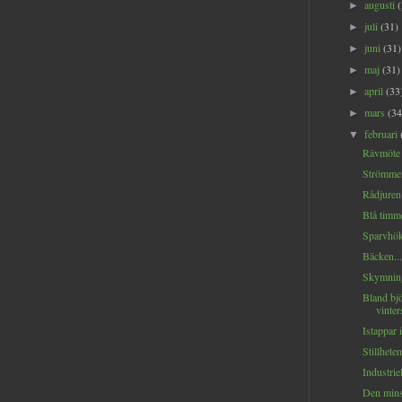
augusti
►
juli
(31)
►
juni
(31)
►
maj
(31)
►
april
(33
►
mars
(34
►
februari
▼
Rävmöte i
Strömmen
Rådjuren i
Blå timme
Sparvhök
Bäcken...
Skymning 
Bland bjö
vinter
Istappar 
Stillheten
Industriell
Den minst