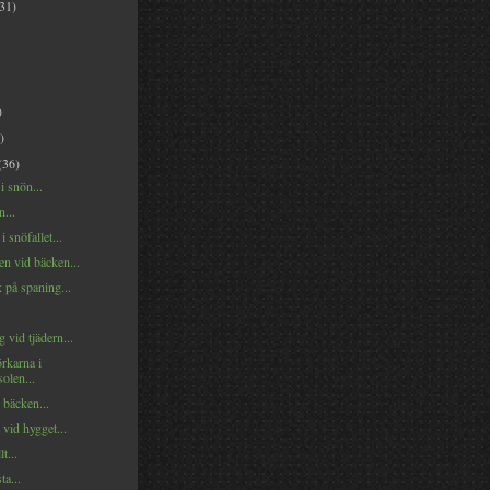
(31)
)
)
(36)
 snön...
...
 snöfallet...
n vid bäcken...
 på spaning...
vid tjädern...
rkarna i
solen...
i bäcken...
 vid hygget...
t...
a...