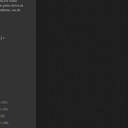
na för större
år gärna skriva en
bilderna, om du
e
▼
er
(31)
er
(31)
(32)
er
(30)