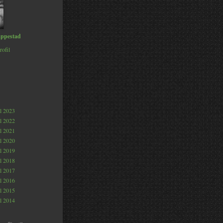
ppestad
rofil
al 2023
al 2022
al 2021
al 2020
al 2019
al 2018
al 2017
al 2016
al 2015
al 2014