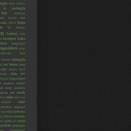
uggla
höna
igelkott
is
jorduggla
kaja
kalhygge
nin
katt
kastanj
knipa
eldun
klöver
an
ko
kohäger
en
koltrast
korn
kronhjort
kråka
el
skare
kungsfågel
ingeslätten
kyrka
ladusvala
lama
lappuggla
lanskap
linnea
lind
ljung
lj
lodjur
lunglav
lupin
lönn
löv
ärkfalk
makaonfjäril
dlöpare
d
maskros
mindre
nk
moln
morkulla
musik
ogarna
mus
måne
bock
mört
natt
natur
nattfjäril
norrsken
nyponros
nötkråka
l
nässelfjäril
ka
ormbunke
Omberg
padda
pilfink
xel
pil
porträtt
praktejder
mpa
pärlemorfjäril