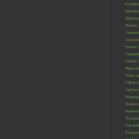
På spåret.
Blå himme
Björktrast
Motsols..
Vintersol
Snöprydda
Former i 
Vattenrall
Snöfall v
Häger på 
Solens u
Utflykt ti
Uppburra
Tolkninga
Rörelsen.
Ismönster
Två älgar.
Forsansik
På spanin