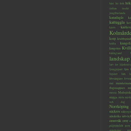
hök
häst
hö
hök
indian
insekt
jungfruslända
kanadagås
ka
kattuggla
kav
knölsv
knott
Kolmård
korp
krabbspind
kungsfi
kräfta
Kvill
kungsörn
käringtand
landskap
larv
lav
liljekonva
ljus
ljungpipare
lupiner
lärk
l
lövsångare
lövträ
mandarinan
mal
flugsnappare
mi
Mullsjösk
mossa
mygga
myra
mysk
och dag
Norrköping
näckros
näkterga
nötskrika
nötväc
ormvråk
orre
o
pilgrimsfalk
pion
prästkrage
pu