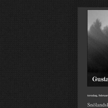
torsdag, februar
Snölands