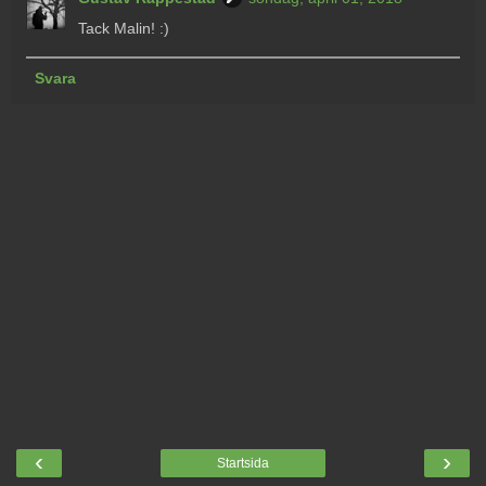
Tack Malin! :)
Svara
‹
›
Startsida