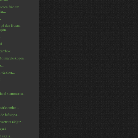
öten från tre
r...
.
 på den frusna
jön...
...
d...
ärrhök...
 Kolmårdsskogen...
...
vårskor...
!
land stammarna...
märksamhet...
e blåsippa...
vartvita rådjur...
srå...
 uggla...