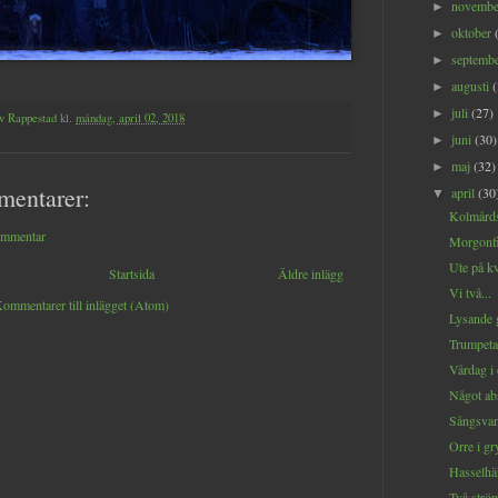
novemb
►
oktober
►
septemb
►
augusti
►
juli
(27)
►
v Rappestad
kl.
måndag, april 02, 2018
juni
(30)
►
maj
(32)
►
mentarer:
april
(30
▼
Kolmårds
ommentar
Morgonfi
Ute på kvä
Startsida
Äldre inlägg
Vi två...
ommentarer till inlägget (Atom)
Lysande 
Trumpetan
Vårdag i 
Något abs
Sångsvana
Orre i gr
Hasselhä
Två ström