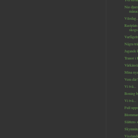
Nio djurm
månade
Vilodag..
Rastplats
skogss
Varfågeln
Några trä
Jagande k
Tranor i
Vårkänsla
Mina nya 
Vem där?
Vi två...
Boning b
Vi två...
Full upp
Blommand
Slättens s
Skymning
Visslande