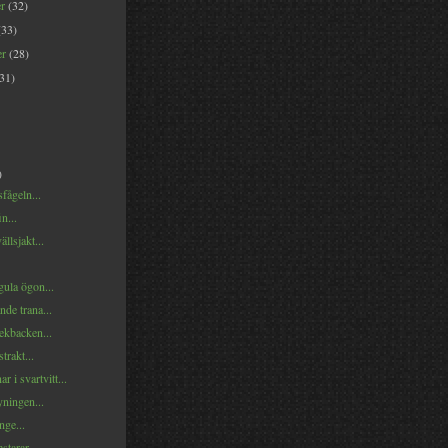
er
(32)
(33)
er
(28)
(31)
)
fågeln...
n...
llsjakt...
gula ögon...
de trana...
ekbacken...
trakt...
r i svartvitt...
yningen...
nge...
starar...