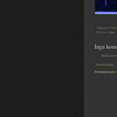
Upplagd av
Gusta
Etiketter:
rådjur
Inga kom
Skicka en k
Senaste inlägg
Prenumerera på:
K