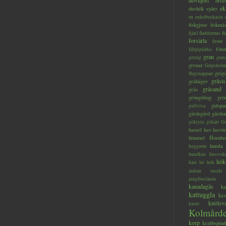
dovhjort
dril
ek
duvhök
ejder
en
enkelbeckasin
fiskgjuse
fiskmå
fjäril
fladdermus
fl
forsärla
frost
föns
fältpiplärka
gran
geting
gran
grenar
Gripsholm
gråg
flugsnappare
gråsis
gråhäger
gräsand
gräs
gröngöling
grö
gulspa
gullviva
gärdsgård
gärds
göktyta
gökärt
Gö
hassel
hav
havstr
himmel
Hornbo
humla
huggorm
hundkäx
hussval
hök
häst
hö
hök
indian
insekt
jungfruslända
kanadagås
ka
kattuggla
kav
knölsv
knott
Kolmård
korp
krabbspind