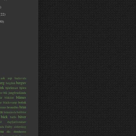
)
(22)
30)
ask
asp
backsvala
erg
berguv
bergfink
örk
björktrast
björn
blå jungfruslända
or
blåmes
är
blåklint
ge
bofink
bläcksvamp
brun
bronsibis
dermus
en
brännässla
bubblor
bäck
bäver
bärfis
il
dagfjärilsmätare
nda
Dalby söderskog
ma
dis
domherre