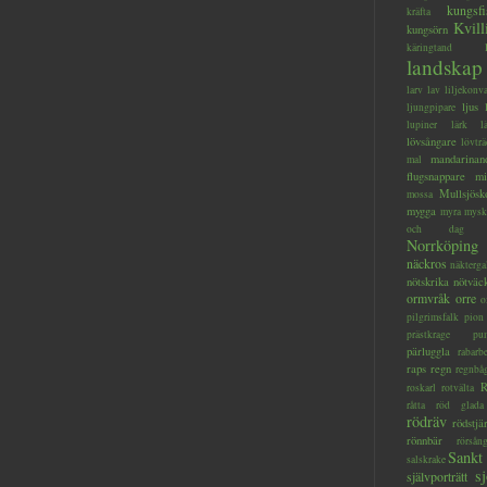
kungsfi
kräfta
Kvill
kungsörn
käringtand
landskap
larv
lav
liljekonva
ljus
ljungpipare
lupiner
lärk
l
lövsångare
lövträ
mandarinan
mal
flugsnappare
mi
Mullsjösk
mossa
mygga
myra
mysk
och dag
Norrköping
näckros
näkterga
nötskrika
nötväc
ormvråk
orre
o
pilgrimsfalk
pion
prästkrage
pu
pärluggla
rabarb
raps
regn
regnbå
R
roskarl
rotvälta
råtta
röd glada
rödräv
rödstjä
rönnbär
rörsån
Sankt
salskrake
s
självporträtt