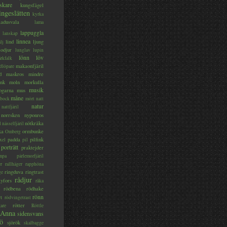
skare
kungsfågel
ingeslätten
kyrka
ladusvala
lama
lappuggla
lanskap
linnea
lind
ljung
lj
lodjur
lunglav
lupin
lönn
löv
ärkfalk
makaonfjäril
dlöpare
d
maskros
mindre
nk
moln
morkulla
musik
ogarna
mus
måne
bock
mört
natt
natur
nattfjäril
norrsken
nyponros
nötkråka
l
nässelfjäril
ka
ormbunke
Omberg
padda
pilfink
xel
pil
porträtt
praktejder
mpa
pärlemorfjäril
er
rallhäger
rapphöna
ringduva
ringtrast
ge
rådjur
yfors
råka
rödbena
rödhake
rönn
rt
rödvingetrast
rötter
gare
Röttle
 Anna
sidensvans
jö
sjörök
skalbagge