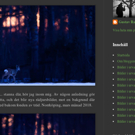
Gustav Ra
Visa hela min p
Innehåll
Startsida
Om bloggen
Bilder i urv
Bilder i urv
Bilder i urv
Bilder i urv
Bilder i urv
a... stanna där, hör jag inom mig. Av någon anledning gör
Bilder i urv
etta, och det blir nya rådjursbilder, mot en bakgrund där
Bilder i urv
ned bakom fonden av träd. Norrköping, mars månad 2018.
Bilder i urv
Bilder i urv
Bilder i urv