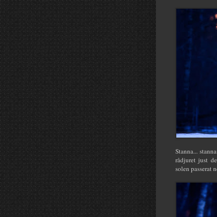
Stanna... stann
rådjuret just d
solen passerat 