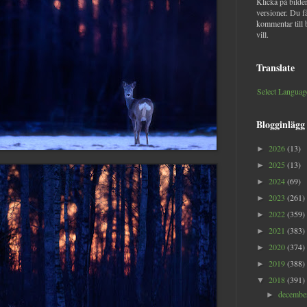
Klicka på bilder
versioner. Du f
kommentar till 
vill.
Translate
Select Languag
Blogginlägg
2026
(13)
►
2025
(13)
►
2024
(69)
►
2023
(261)
►
2022
(359)
►
2021
(383)
►
2020
(374)
►
2019
(388)
►
2018
(391)
▼
decemb
►