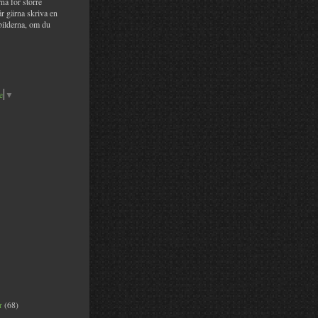
na för större
år gärna skriva en
bilderna, om du
e
▼
er
(68)