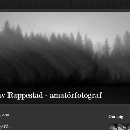
, 2018
Om mig
srå...