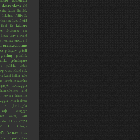
lsnäppa
dubbeltrast
ekorre
ekoxe
eld
fasan
entita
film
fisk
s
fisktärna
fjällvråk
fluga
flygfä
odsångare
fälthare
fågel
får
ter
förgätmigej
get
grav
sångare
gravand
grotta
s hjorthage
grå
gråhakedopping
ås
ka
gråsparv
gråsäl
grävling
grönfink
nsiska
grönsångare
rv
gulärla
gädda
myg
Gästrikland
gök
ta kanal
hallon
halo
ut
havsörn
havsöring
hornuggla
rgasjön
humleblomster
hund
a
husvagn
hämpling
uggla
höna
igelkott
is
jorduggla
kaja
kalhygge
nin
katt
kastanj
knipa
eldun
klöver
an
ko
kohäger
en
koltrast
korn
kronhjort
kråka
el