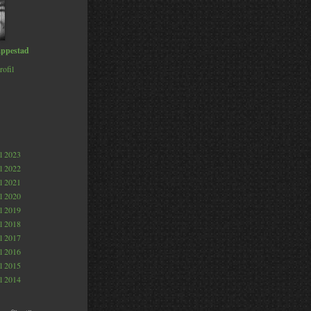
ppestad
rofil
al 2023
al 2022
al 2021
al 2020
al 2019
al 2018
al 2017
al 2016
al 2015
al 2014