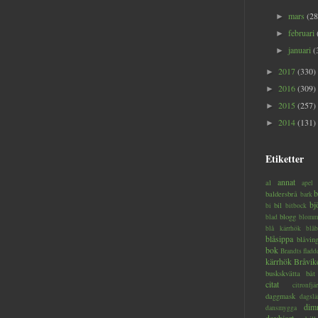
mars
(28
►
februari
►
januari
(
►
2017
(330)
►
2016
(309)
►
2015
(257)
►
2014
(131)
►
Etiketter
annat
al
apel
b
baldersbrå
bark
bj
bil
bi
bitbock
blogg
blad
blomm
blå kärrhök
blåb
blåsippa
blåvin
bok
Brandts flad
kärrhök
Bråvik
buskskvätta
båt
citat
citronfjär
daggmask
dagslä
dim
dansmygga