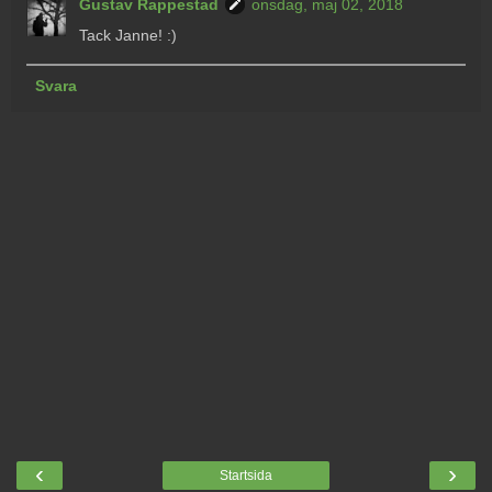
Gustav Rappestad
onsdag, maj 02, 2018
Tack Janne! :)
Svara
‹
›
Startsida