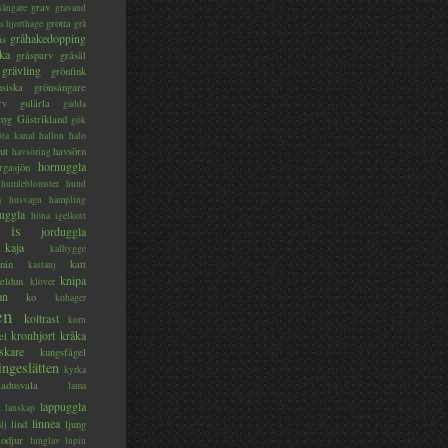
grav
sångare
gravand
grotta
s hjorthage
grå
gråhakedopping
ås
ka
gråsparv
gråsäl
grävling
grönfink
nsiska
grönsångare
rv
gulärla
gädda
myg
Gästrikland
gök
ta kanal
hallon
halo
ut
havsörn
havsöring
hornuggla
rgasjön
humleblomster
hund
a
husvagn
hämpling
uggla
höna
igelkott
is
jorduggla
kaja
kalhygge
nin
katt
kastanj
knipa
eldun
klöver
an
ko
kohäger
en
koltrast
korn
kronhjort
kråka
el
skare
kungsfågel
ingeslätten
kyrka
ladusvala
lama
lappuggla
lanskap
linnea
lind
ljung
lj
lodjur
lunglav
lupin