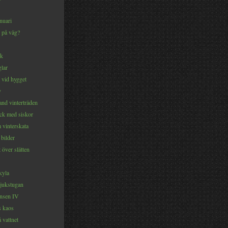
nuari
i på väg?
ck
glar
 vid hygget
y
and vinterträden
ock med siskor
 vinterskata
 bilder
 över slätten
kyla
sjukstugan
nsen IV
s kaos
 vattnet