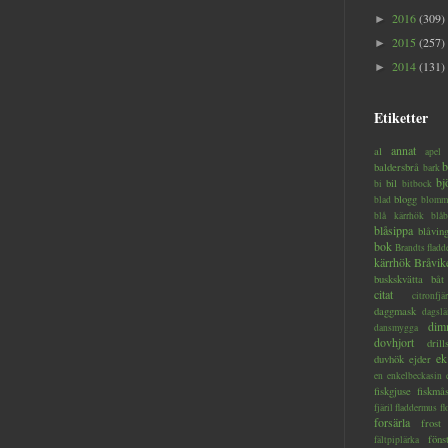
2016
(309)
►
2015
(257)
►
2014
(131)
►
Etiketter
annat
al
apel
b
baldersbrå
bark
bj
bil
bi
bitbock
blogg
blad
blomm
blå kärrhök
blåb
blåsippa
blåvin
bok
Brandts flad
kärrhök
Bråvik
buskskvätta
båt
citat
citronfjär
daggmask
dagslä
dim
dansmygga
dovhjort
dril
ek
duvhök
ejder
en
enkelbeckasin
fiskgjuse
fiskmå
fjäril
fladdermus
fl
forsärla
frost
föns
fältpiplärka