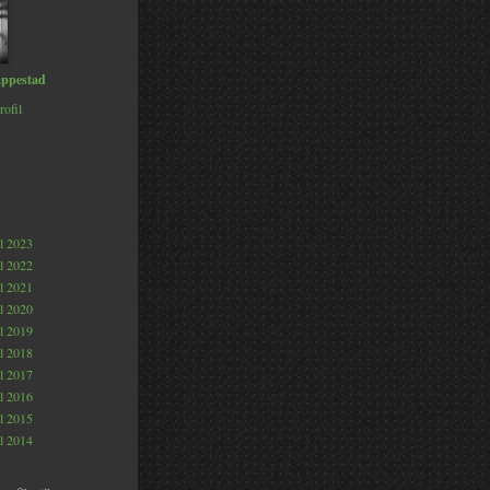
ppestad
rofil
al 2023
al 2022
al 2021
al 2020
al 2019
al 2018
al 2017
al 2016
al 2015
al 2014