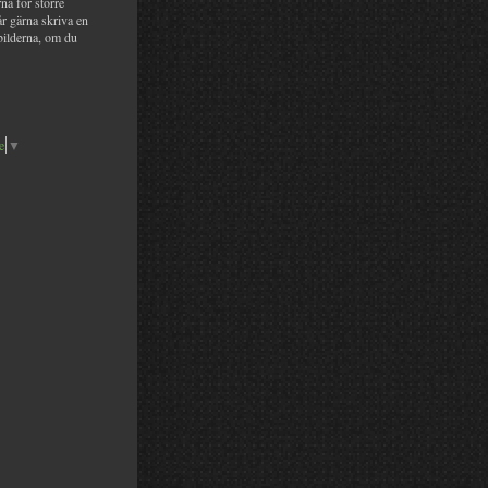
na för större
år gärna skriva en
bilderna, om du
e
▼