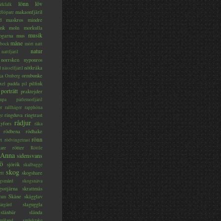
lönn
löv
ärkfalk
makaonfjäril
dlöpare
d
maskros
mindre
nk
moln
morkulla
musik
ogarna
mus
måne
bock
mört
natt
natur
nattfjäril
norrsken
nyponros
nötkråka
l
nässelfjäril
ka
ormbunke
Omberg
padda
pilfink
xel
pil
porträtt
praktejder
mpa
pärlemorfjäril
er
rallhäger
rapphöna
ringduva
ringtrast
ge
rådjur
yfors
råka
rödbena
rödhake
rönn
rt
rödvingetrast
rötter
gare
Röttle
 Anna
sidensvans
jö
sjörök
skalbagge
skog
skogshare
ett
gsmård
skogsnäva
gsstjärna
skrattmås
Skåne
skägglav
ram
slaguggla
ärgård
slånbär
slända
måland
småskrake