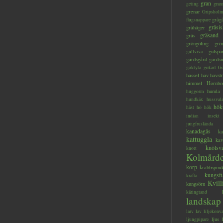
gran
geting
gran
grenar
Gripsholm
gråg
flugsnappare
gråsis
gråhäger
gräsand
gräs
gröngöling
grö
gulspa
gullviva
gärdsgård
gärds
göktyta
gökärt
Gö
hassel
hav
havstr
himmel
Hornbo
humla
huggorm
hundkäx
hussval
hök
häst
hö
hök
indian
insekt
jungfruslända
kanadagås
ka
kattuggla
kav
knölsv
knott
Kolmård
korp
krabbspind
kungsfi
kräfta
Kvill
kungsörn
käringtand
landskap
larv
lav
liljekonva
ljus
ljungpipare