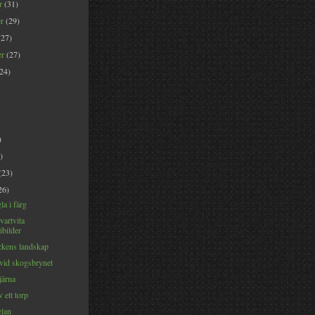
er
(31)
er
(29)
(27)
er
(27)
(24)
)
)
(23)
26)
a i färg
vartvita
ibilder
kens landskap
vid skogsbrynet
järna
 ett torp
lan