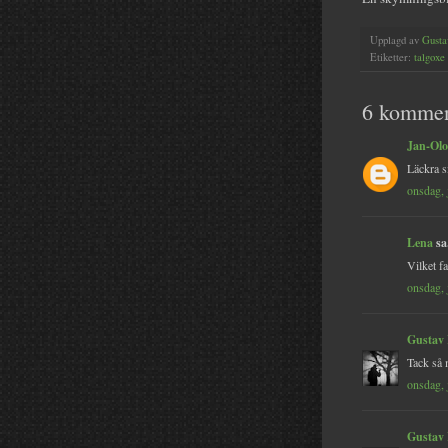
Upplagd av
Gusta
Etiketter:
talgoxe
6 kommen
Jan-Olo
Läckra s
onsdag, 
Lena
sa.
Vilket fa
onsdag, 
Gustav
Tack så 
onsdag, 
Gustav