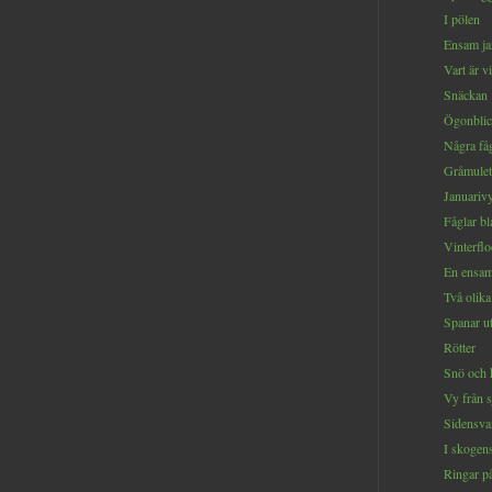
I pölen
Ensam ja
Vart är v
Snäckan
Ögonbli
Några få
Gråmulet
Januariv
Fåglar bl
Vinterfl
En ensam
Två olika
Spanar ut
Rötter
Snö och 
Vy från 
Sidensva
I skogen
Ringar på