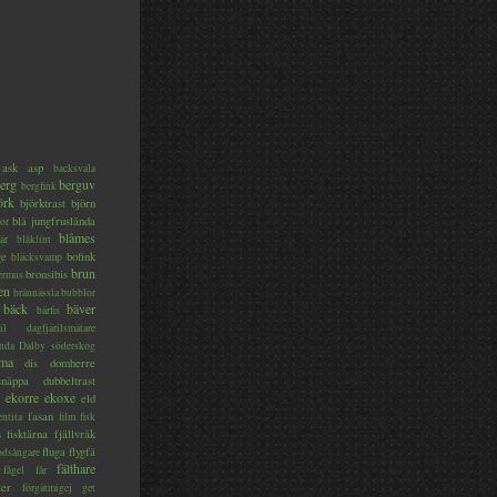
ask
asp
backsvala
erg
berguv
bergfink
örk
björktrast
björn
blå jungfruslända
or
blåmes
är
blåklint
ge
bofink
bläcksvamp
brun
bronsibis
dermus
en
brännässla
bubblor
bäck
bäver
bärfis
il
dagfjärilsmätare
nda
Dalby söderskog
ma
dis
domherre
lsnäppa
dubbeltrast
ekorre
ekoxe
eld
fasan
entita
film
fisk
s
fisktärna
fjällvråk
fluga
flygfä
odsångare
fälthare
fågel
får
ter
förgätmigej
get