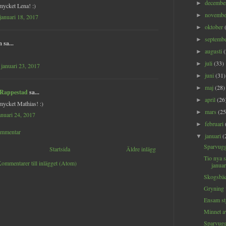
decemb
►
mycket Lena! :)
novemb
►
januari 18, 2017
oktober
►
septemb
►
sa...
augusti
►
juli
(33)
►
januari 23, 2017
juni
(31)
►
maj
(28)
►
 Rappestad
sa...
april
(26
►
mycket Mathias! :)
mars
(25
►
januari 24, 2017
februari
►
ommentar
januari
(
▼
Sparvuggl
Startsida
Äldre inlägg
Tio nya s
ommentarer till inlägget (Atom)
januar
Skogsbäc
Gryning 
Ensam st
Minnet av
Sparvugg