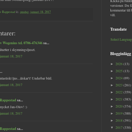
Klicka på bilder
versioner. Du f
kommentar till 
v Rappestad
kl.
onsdag, januari 18, 2017
vill.
Translate
tarer:
Select Languag
v Wogenius tel. 0706-476346
sa...
iluetter i skymningsljuset.
Blogginlägg
januari 18, 2017
2026
(13)
►
2025
(13)
..
►
2024
(69)
ntastiskt ljus...älskar't! Underbar bild.
►
januari 18, 2017
2023
(261)
►
2022
(359)
►
2021
(383)
►
 Rappestad
sa...
2020
(374)
mycket Jan-Olov! :)
►
januari 18, 2017
2019
(388)
►
2018
(391)
►
2017
(330)
▼
 Rappestad
sa...