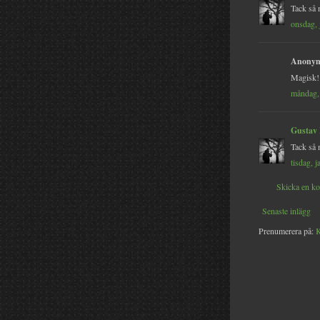
Tack så 
onsdag, 
Anonym 
Magisk!
måndag, 
Gustav
Tack så 
tisdag, 
Skicka en k
Senaste inlägg
Prenumerera på:
K