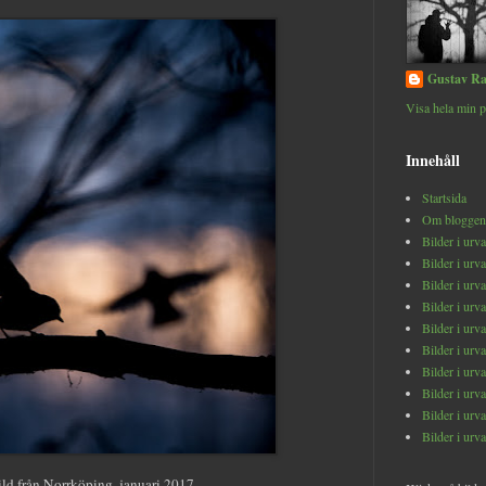
Gustav Ra
Visa hela min p
Innehåll
Startsida
Om bloggen
Bilder i urv
Bilder i urv
Bilder i urv
Bilder i urv
Bilder i urv
Bilder i urv
Bilder i urv
Bilder i urv
Bilder i urv
Bilder i urv
d från Norrköping, januari 2017.