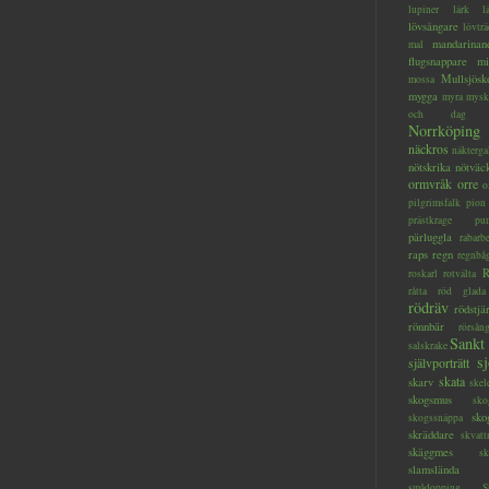
lupiner
lärk
l
lövsångare
lövträ
mandarinan
mal
flugsnappare
mi
Mullsjösk
mossa
mygga
myra
mysk
och dag
Norrköping
näckros
näkterga
nötskrika
nötväc
ormvråk
orre
o
pilgrimsfalk
pion
prästkrage
pu
pärluggla
rabarb
raps
regn
regnbå
R
roskarl
rotvälta
råtta
röd glada
rödräv
rödstjä
rönnbär
rörsån
Sankt
salskrake
s
självporträtt
skata
skarv
skel
skogsmus
sko
sko
skogssnäppa
skräddare
skvatt
skäggmes
sk
slamslända
smådopping
S