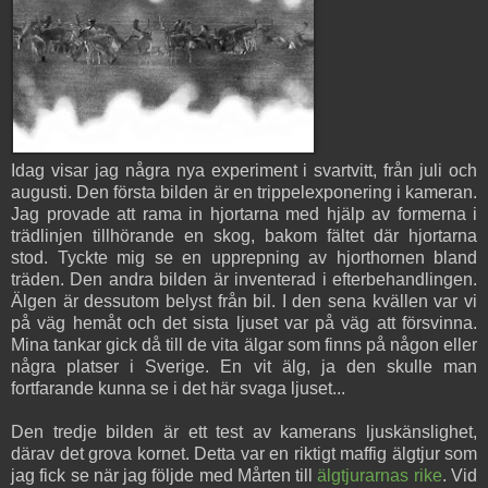
Idag visar jag några nya experiment i svartvitt, från juli och
augusti. Den första bilden är en trippelexponering i kameran.
Jag provade att rama in hjortarna med hjälp av formerna i
trädlinjen tillhörande en skog, bakom fältet där hjortarna
stod. Tyckte mig se en upprepning av hjorthornen bland
träden. Den andra bilden är inventerad i efterbehandlingen.
Älgen är dessutom belyst från bil. I den sena kvällen var vi
på väg hemåt och det sista ljuset var på väg att försvinna.
Mina tankar gick då till de vita älgar som finns på någon eller
några platser i Sverige. En vit älg, ja den skulle man
fortfarande kunna se i det här svaga ljuset...
Den tredje bilden är ett test av kamerans ljuskänslighet,
därav det grova kornet. Detta var en riktigt maffig älgtjur som
jag fick se när jag följde med Mårten till
älgtjurarnas rike
. Vid