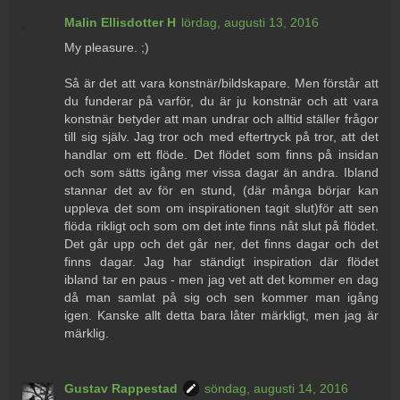
Malin Ellisdotter H
lördag, augusti 13, 2016
My pleasure. ;)
Så är det att vara konstnär/bildskapare. Men förstår att
du funderar på varför, du är ju konstnär och att vara
konstnär betyder att man undrar och alltid ställer frågor
till sig själv. Jag tror och med eftertryck på tror, att det
handlar om ett flöde. Det flödet som finns på insidan
och som sätts igång mer vissa dagar än andra. Ibland
stannar det av för en stund, (där många börjar kan
uppleva det som om inspirationen tagit slut)för att sen
flöda rikligt och som om det inte finns nåt slut på flödet.
Det går upp och det går ner, det finns dagar och det
finns dagar. Jag har ständigt inspiration där flödet
ibland tar en paus - men jag vet att det kommer en dag
då man samlat på sig och sen kommer man igång
igen. Kanske allt detta bara låter märkligt, men jag är
märklig.
Gustav Rappestad
söndag, augusti 14, 2016