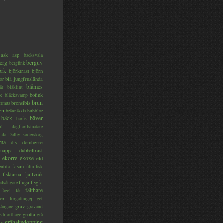
ask
asp
backsvala
erg
berguv
bergfink
örk
björktrast
björn
blå jungfruslända
or
blåmes
är
blåklint
ge
bofink
bläcksvamp
brun
bronsibis
dermus
en
brännässla
bubblor
bäck
bäver
bärfis
il
dagfjärilsmätare
nda
Dalby söderskog
ma
dis
domherre
lsnäppa
dubbeltrast
ekorre
ekoxe
eld
fasan
entita
film
fisk
s
fisktärna
fjällvråk
fluga
flygfä
odsångare
fälthare
fågel
får
ter
förgätmigej
get
grav
sångare
gravand
grotta
s hjorthage
grå
gråhakedopping
ås