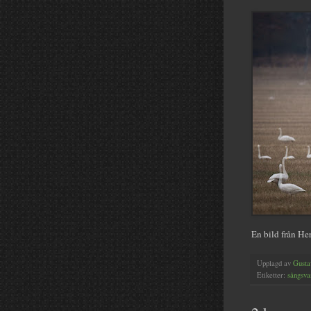
En bild från H
Upplagd av
Gusta
Etiketter:
sångsva