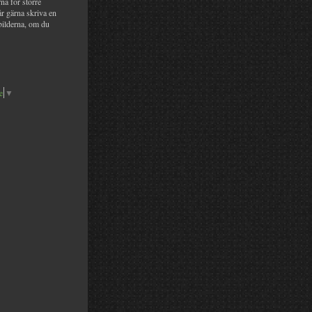
na för större
år gärna skriva en
bilderna, om du
e
▼