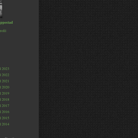
ppestad
rofil
al 2023
al 2022
al 2021
al 2020
al 2019
al 2018
al 2017
al 2016
al 2015
al 2014