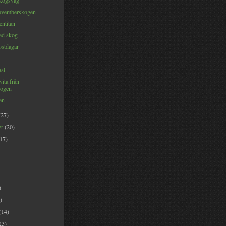
kogsväg
ovemberskogen
entitan
ad skog
stdagar
asi
vita från
ogen
an
(27)
er
(20)
(17)
)
)
(14)
23)