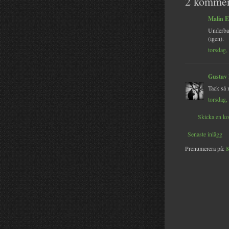
2 kommen
Malin E
Underbar
(igen).
torsdag,
Gustav
Tack så 
torsdag,
Skicka en k
Senaste inlägg
Prenumerera på:
K