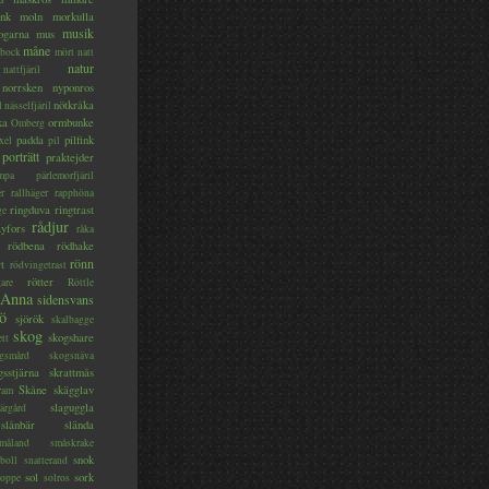
nk
moln
morkulla
musik
ogarna
mus
måne
bock
mört
natt
natur
nattfjäril
norrsken
nyponros
nötkråka
l
nässelfjäril
ka
ormbunke
Omberg
padda
pilfink
xel
pil
porträtt
praktejder
mpa
pärlemorfjäril
er
rallhäger
rapphöna
ringduva
ringtrast
ge
rådjur
yfors
råka
rödbena
rödhake
rönn
rt
rödvingetrast
rötter
gare
Röttle
 Anna
sidensvans
jö
sjörök
skalbagge
skog
skogshare
ett
gsmård
skogsnäva
gsstjärna
skrattmås
Skåne
skägglav
ram
slaguggla
ärgård
slånbär
slända
måland
småskrake
snok
boll
snatterand
sol
sork
roppe
solros