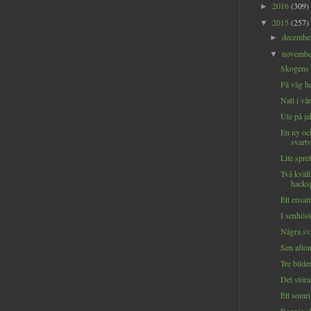
2016
(309)
►
2015
(257)
▼
decemb
►
novemb
▼
Skogens
På väg h
Natt i vå
Ute på ja
En ny oc
svartv
Lite spre
Två kväl
hacks
Ett ensa
I senhös
Några sv
Sen afto
Tre bilder
Det störa
Ett somr