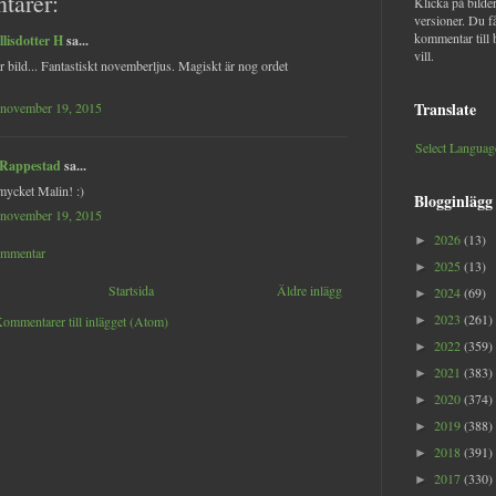
tarer:
Klicka på bilder
versioner. Du f
kommentar till 
llisdotter H
sa...
vill.
 bild... Fantastiskt novemberljus. Magiskt är nog ordet
Translate
 november 19, 2015
Select Languag
 Rappestad
sa...
mycket Malin! :)
Blogginlägg
 november 19, 2015
2026
(13)
►
ommentar
2025
(13)
►
Startsida
Äldre inlägg
2024
(69)
►
2023
(261)
ommentarer till inlägget (Atom)
►
2022
(359)
►
2021
(383)
►
2020
(374)
►
2019
(388)
►
2018
(391)
►
2017
(330)
►