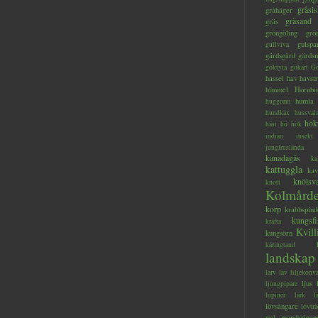
gråsis
gråhäger
gräsand
gräs
gröngöling
grö
gulspa
gullviva
gärdsgård
gärds
göktyta
gökärt
Gö
hassel
hav
havstr
himmel
Hornbo
humla
huggorm
hundkäx
hussval
hök
häst
hö
hök
indian
insekt
jungfruslända
kanadagås
ka
kattuggla
kav
knölsv
knott
Kolmård
korp
krabbspind
kungsfi
kräfta
Kvill
kungsörn
käringtand
landskap
larv
lav
liljekonva
ljus
ljungpipare
lupiner
lärk
l
lövsångare
lövträ
mandarinan
mal