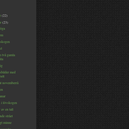
er
(22)
er
(23)
 öga
em
rskogen
kt
h två gamla
ita
tig
lsbilder med
pett
mt novemberrå
ten
anar
n i lövskogen
 av en tall
nde strået
igt minne