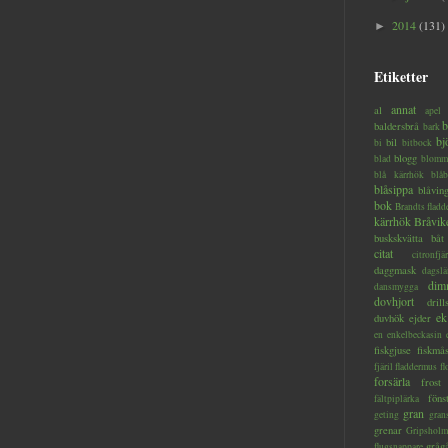
2014
(131)
►
Etiketter
annat
al
apel
b
baldersbrå
bark
bj
bil
bi
bitbock
blogg
blad
blomm
blå kärrhök
blåb
blåsippa
blåvin
bok
Brandts flad
kärrhök
Bråvik
buskskvätta
båt
citat
citronfjär
daggmask
dagslä
dim
dansmygga
dovhjort
dril
ek
duvhök
ejder
en
enkelbeckasin
fiskgjuse
fiskmå
fjäril
fladdermus
fl
forsärla
frost
föns
fältpiplärka
gran
geting
gran
grenar
Gripsholm
gråg
flugsnappare