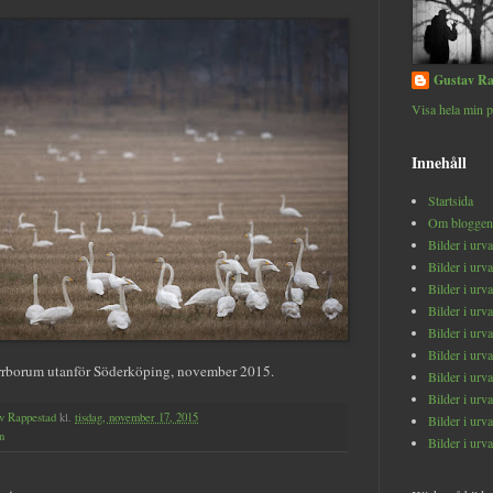
Gustav Ra
Visa hela min p
Innehåll
Startsida
Om bloggen
Bilder i urv
Bilder i urv
Bilder i urv
Bilder i urv
Bilder i urv
Bilder i urv
errborum utanför Söderköping, november 2015.
Bilder i urv
Bilder i urv
v Rappestad
kl.
tisdag, november 17, 2015
Bilder i urv
n
Bilder i urv