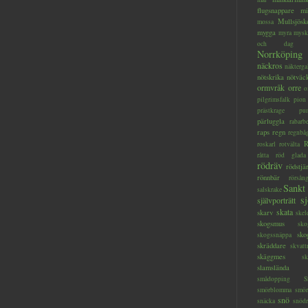
flugsnappare
mi
Mullsjösk
mossa
mygga
myra
mysk
och dag
Norrköping
näckros
näkterga
nötskrika
nötväc
ormvråk
orre
o
pilgrimsfalk
pion
prästkrage
pu
pärluggla
rabarb
raps
regn
regnbå
R
roskarl
rotvälta
råtta
röd glada
rödräv
rödstjä
rönnbär
rörsån
Sankt
salskrake
s
självporträtt
skata
skarv
skel
skogsmus
sko
sko
skogssnäppa
skräddare
skvatt
skäggmes
sk
slamslända
smådopping
S
smörblomma
smör
snö
snäcka
snöd