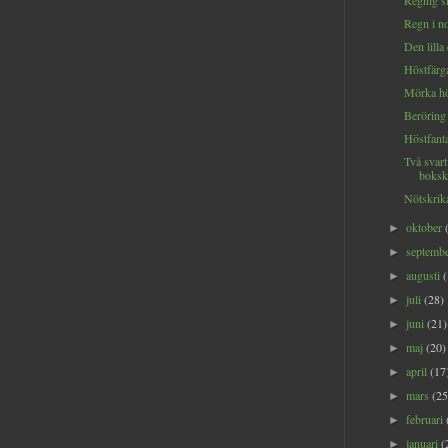
Regnig s
Regn i n
Den lilla 
Höstfärg
Mörka hö
Beröring
Höstfant
Två svart
boksk
Nötskrik
oktober
►
septemb
►
augusti
►
juli
(28)
►
juni
(21)
►
maj
(20)
►
april
(17
►
mars
(25
►
februari
►
januari
(
►