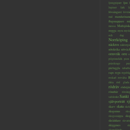
ljus
ljungpipare
lupiner
lärk
l
lövsångare
lövträ
mandarinan
mal
flugsnappare
mi
Mullsjösk
mossa
mygga
myra
mysk
och dag
Norrköping
näckros
näkterga
nötskrika
nötväc
ormvråk
orre
o
pilgrimsfalk
pion
prästkrage
pu
pärluggla
rabarb
raps
regn
regnbå
R
roskarl
rotvälta
råtta
röd glada
rödräv
rödstjä
rönnbär
rörsån
Sankt
salskrake
s
självporträtt
skata
skarv
skel
skogsmus
sko
sko
skogssnäppa
skräddare
skvatt
skäggmes
sk
slamslända