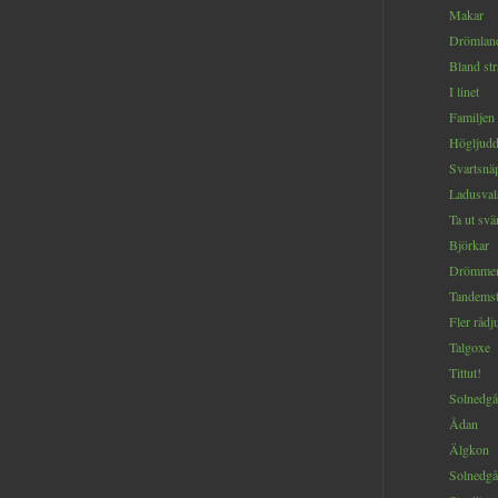
Makar
Drömlan
Bland st
I linet
Familjen
Högljud
Svartsnä
Ladusval
Ta ut sv
Björkar
Drömmen 
Tandemst
Fler rådj
Talgoxe
Tittut!
Solnedgå
Ådan
Älgkon
Solnedg