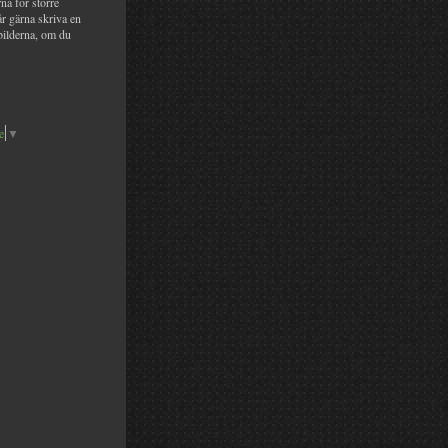
na för större
år gärna skriva en
bilderna, om du
e
▼