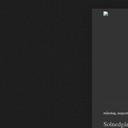
måndag, augusti
Solnedgå