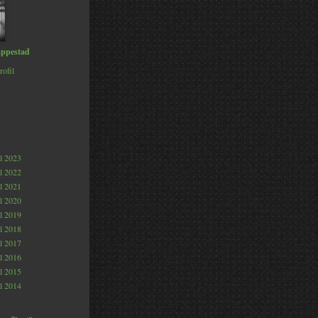
ppestad
rofil
al 2023
al 2022
al 2021
al 2020
al 2019
al 2018
al 2017
al 2016
al 2015
al 2014