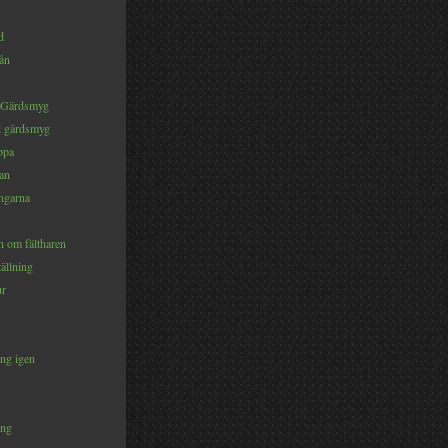
d
rån
 Gärdsmyg
d gärdsmyg
ppa
an
ängarna
om fältharen
ällning
ur
ng igen
ång