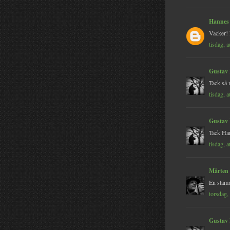
Hannes
Vacker! 
tisdag, 
Gustav
Tack så 
tisdag, 
Gustav
Tack Hann
tisdag, 
Mårten
En stämn
torsdag,
Gustav