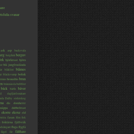
hare
tsfulla svanar
ask
asp
backsvala
erg
berguv
bergfink
örk
björktrast
björn
blå jungfruslända
or
blåmes
är
blåklint
ge
bofink
bläcksvamp
brun
bronsibis
dermus
en
brännässla
bubblor
bäck
bäver
bärfis
il
dagfjärilsmätare
nda
Dalby söderskog
ma
dis
domherre
lsnäppa
dubbeltrast
ekorre
ekoxe
eld
fasan
entita
film
fisk
s
fisktärna
fjällvråk
fluga
flygfä
odsångare
fälthare
fågel
får