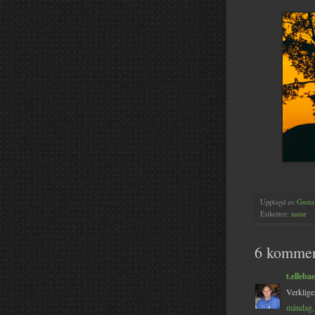
Upplagd av
Gusta
Etiketter:
natur
6 kommen
t.elleba
Verkligen
måndag, 