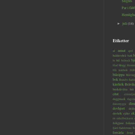
Steglits
Par i fält
Hemlighe
juli
(14)
►
Etiketter
annat
al
apel
b
baldersbrå
bark
bj
bil
bi
bitbock
blogg
blad
blomm
blå kärrhök
blåb
blåsippa
blåvin
bok
Brandts flad
kärrhök
Bråvik
buskskvätta
båt
citat
citronfjär
daggmask
dagslä
dim
dansmygga
dovhjort
dril
ek
duvhök
ejder
en
enkelbeckasin
fiskgjuse
fiskmå
fjäril
fladdermus
fl
forsärla
frost