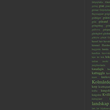
föns
fältpiplärka
gran
geting
gran
grenar
Gripsholm
gråg
flugsnappare
gråsis
gråhäger
gräsand
gräs
gröngöling
grö
gulspa
gullviva
gärdsgård
gärds
göktyta
gökärt
Gö
hassel
hav
havstr
himmel
Hornbo
humla
huggorm
hundkäx
hussval
hök
häst
hö
hök
indian
insekt
jungfruslända
kanadagås
ka
kattuggla
kav
knölsv
knott
Kolmård
korp
krabbspind
kungsfi
kräfta
Kvill
kungsörn
käringtand
landskap
larv
lav
liljekonva