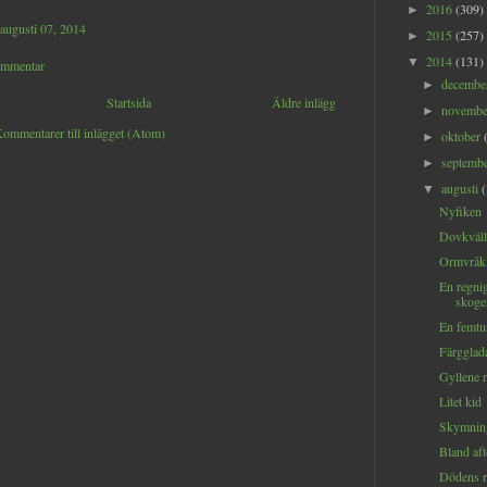
2016
(309)
►
 augusti 07, 2014
2015
(257)
►
2014
(131)
▼
ommentar
decemb
►
Startsida
Äldre inlägg
novemb
►
ommentarer till inlägget (Atom)
oktober
►
septemb
►
augusti
▼
Nyfiken
Dovkväll
Ormvråk
En regnig
skoge
En femtu
Färgglad
Gyllene 
Litet kid
Skymning
Bland af
Dödens r