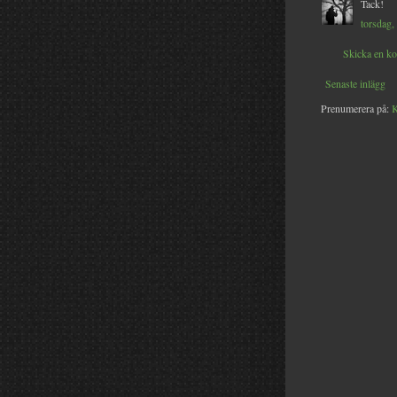
Tack!
torsdag,
Skicka en k
Senaste inlägg
Prenumerera på:
K