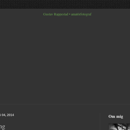
 04, 2014
Om mig
ng