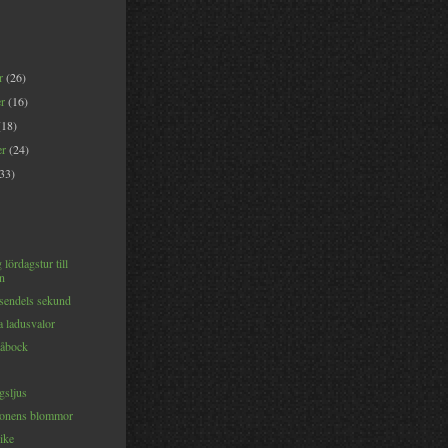
er
(26)
er
(16)
(18)
er
(24)
(33)
 lördagstur till
n
sendels sekund
a ladusvalor
råbock
sljus
tonens blommor
ike