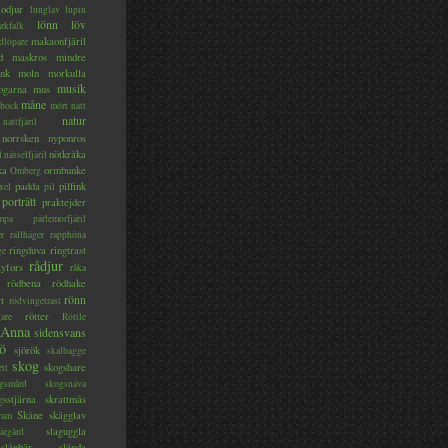
lodjur
lunglav
lupin
lönn
löv
ärkfalk
makaonfjäril
dlöpare
d
maskros
mindre
nk
moln
morkulla
musik
ogarna
mus
måne
bock
mört
natt
natur
nattfjäril
norrsken
nyponros
nötkråka
l
nässelfjäril
ka
ormbunke
Omberg
padda
pilfink
xel
pil
porträtt
praktejder
mpa
pärlemorfjäril
er
rallhäger
rapphöna
ringduva
ringtrast
ge
rådjur
yfors
råka
rödbena
rödhake
rönn
rt
rödvingetrast
rötter
gare
Röttle
 Anna
sidensvans
jö
sjörök
skalbagge
skog
skogshare
ett
gsmård
skogsnäva
gsstjärna
skrattmås
Skåne
skägglav
ram
slaguggla
ärgård
slånbär
slända