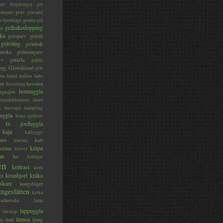
ter
förgätmigej
get
grav
sångare
gravand
grotta
s hjorthage
grå
gråhakedopping
ås
ka
gråsparv
gråsäl
grävling
grönfink
nsiska
grönsångare
rv
gulärla
gädda
myg
Gästrikland
gök
ta kanal
hallon
halo
ut
havsörn
havsöring
hornuggla
rgasjön
humleblomster
hund
a
husvagn
hämpling
uggla
höna
igelkott
is
jorduggla
kaja
kalhygge
nin
katt
kastanj
knipa
eldun
klöver
an
ko
kohäger
en
koltrast
korn
kronhjort
kråka
el
skare
kungsfågel
ingeslätten
kyrka
ladusvala
lama
lappuggla
lanskap
linnea
lind
ljung
lj