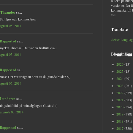
Klicka på bilder
versioner. Du f
kommentar till 
 Theander
sa...
vill.
Fint ljus och komposition.
augusti 05, 2014
Translate
Select Languag
 Rappestad
sa...
mycket Thomas! Det var en fridfull kväll.
Blogginlägg
augusti 05, 2014
2026
(13)
►
 Rappestad
sa...
2025
(13)
►
es! Det var roligt att höra att du gillade bilden :-)
2024
(69)
►
augusti 05, 2014
2023
(261)
►
2022
(359)
►
 Lundgren
sa...
2021
(383)
►
ingsfull bild på solnedgången Gustav! :)
2020
(374)
►
 augusti 07, 2014
2019
(388)
►
2018
(391)
►
 Rappestad
sa...
2017
(330)
►