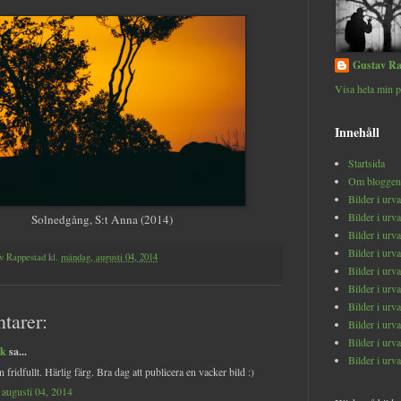
Gustav Ra
Visa hela min p
Innehåll
Startsida
Om bloggen
Bilder i urv
Bilder i urv
Solnedgång, S:t Anna (2014)
Bilder i urv
Bilder i urv
v Rappestad
kl.
måndag, augusti 04, 2014
Bilder i urv
Bilder i urv
Bilder i urv
tarer:
Bilder i urv
Bilder i urv
ek
sa...
Bilder i urv
 fridfullt. Härlig färg. Bra dag att publicera en vacker bild :)
augusti 04, 2014