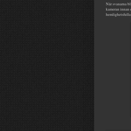
När svanarna bl
kameran innan de
hemlighetsfulla 