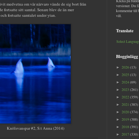
Klicka på bilder
ivit medvetna om vår närvaro vände de sig bort från
versioner. Du f
 fortsatte sitt samtal. Senare blev de än mer
kommentar till 
och fortsatte samtalet under ytan.
vill.
Translate
Select Languag
Blogginlägg
2026
(13)
►
2025
(13)
►
2024
(69)
►
2023
(261)
►
2022
(359)
►
2021
(383)
►
2020
(374)
►
2019
(388)
►
2018
(391)
►
Knölsvanspar #2, S:t Anna (2014)
2017
(330)
►