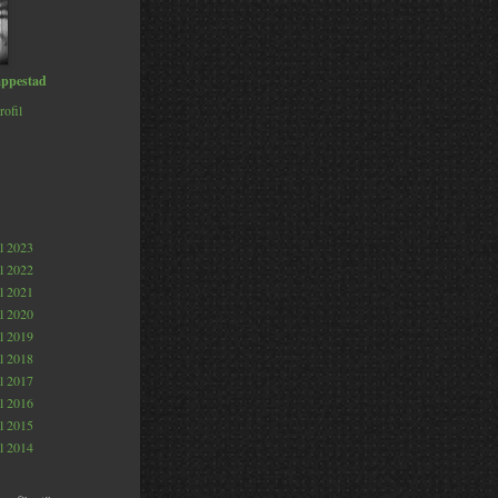
ppestad
rofil
al 2023
al 2022
al 2021
al 2020
al 2019
al 2018
al 2017
al 2016
al 2015
al 2014