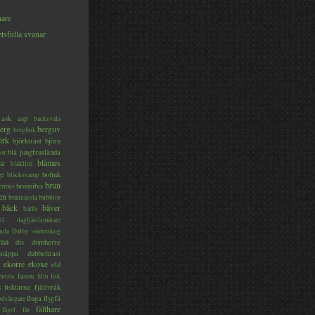
hare
tsfulla svanar
ask
asp
backsvala
erg
berguv
bergfink
örk
björktrast
björn
blå jungfruslända
or
blåmes
är
blåklint
ge
bofink
bläcksvamp
brun
bronsibis
dermus
en
brännässla
bubblor
bäck
bäver
bärfis
il
dagfjärilsmätare
nda
Dalby söderskog
ma
dis
domherre
lsnäppa
dubbeltrast
ekorre
ekoxe
eld
fasan
entita
film
fisk
s
fisktärna
fjällvråk
fluga
flygfä
odsångare
fälthare
fågel
får