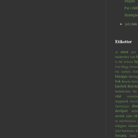
Steglits
Par i fält
Hemlighe
juli
(14)
►
Etiketter
annat
al
apel
b
baldersbrå
bark
bj
bil
bi
bitbock
blogg
blad
blomm
blå kärrhök
blåb
blåsippa
blåvin
bok
Brandts flad
kärrhök
Bråvik
buskskvätta
båt
citat
citronfjär
daggmask
dagslä
dim
dansmygga
dovhjort
dril
ek
duvhök
ejder
en
enkelbeckasin
fiskgjuse
fiskmå
fjäril
fladdermus
fl
forsärla
frost