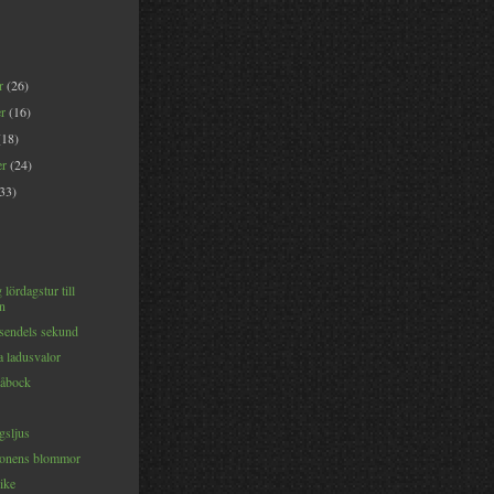
er
(26)
er
(16)
(18)
er
(24)
(33)
 lördagstur till
n
sendels sekund
a ladusvalor
råbock
sljus
tonens blommor
ike