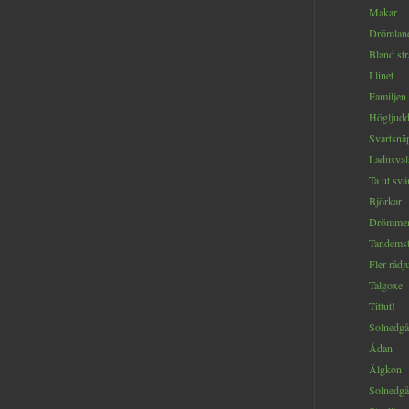
Makar
Drömlan
Bland st
I linet
Familjen
Högljud
Svartsnä
Ladusval
Ta ut sv
Björkar
Drömmen 
Tandemst
Fler rådj
Talgoxe
Tittut!
Solnedgå
Ådan
Älgkon
Solnedg