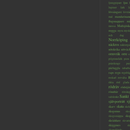
ljus
ljungpipare
lupiner
lärk
l
lövsångare
lövträ
mandarinan
mal
flugsnappare
mi
Mullsjösk
mossa
mygga
myra
mysk
och dag
Norrköping
näckros
näkterga
nötskrika
nötväc
ormvråk
orre
o
pilgrimsfalk
pion
prästkrage
pu
pärluggla
rabarb
raps
regn
regnbå
R
roskarl
rotvälta
råtta
röd glada
rödräv
rödstjä
rönnbär
rörsån
Sankt
salskrake
s
självporträtt
skata
skarv
skel
skogsmus
sko
sko
skogssnäppa
skräddare
skvatt
skäggmes
sk
slamslända