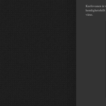
Knölsvanen är v
hemlighetsfullt
våras.