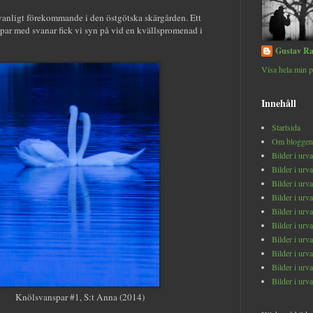
anligt förekommande i den östgötska skärgården. Ett
 par med svanar fick vi syn på vid en kvällspromenad i
Gustav Ra
Visa hela min p
Innehåll
Startsida
Om bloggen
Bilder i urv
Bilder i urv
Bilder i urv
Bilder i urv
Bilder i urv
Bilder i urv
Bilder i urv
Bilder i urv
Bilder i urv
Bilder i urv
Knölsvanspar #1, S:t Anna (2014)