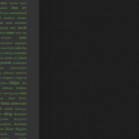
lodjur
lunglav
lupin
lönn
löv
ärkfalk
makaonfjäril
dlöpare
d
maskros
mindre
nk
moln
morkulla
musik
ogarna
mus
måne
bock
mört
natt
natur
nattfjäril
norrsken
nyponros
nötkråka
l
nässelfjäril
ka
ormbunke
Omberg
padda
pilfink
xel
pil
porträtt
praktejder
mpa
pärlemorfjäril
er
rallhäger
rapphöna
ringduva
ringtrast
ge
rådjur
yfors
råka
rödbena
rödhake
rönn
rt
rödvingetrast
rötter
gare
Röttle
 Anna
sidensvans
jö
sjörök
skalbagge
skog
skogshare
ett
gsmård
skogsnäva
gsstjärna
skrattmås
Skåne
skägglav
ram
slaguggla
ärgård
slånbär
slända