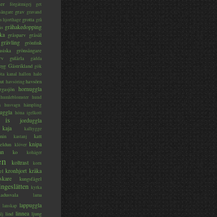
ter
förgätmigej
get
grav
sångare
gravand
grotta
s hjorthage
grå
gråhakedopping
ås
ka
gråsparv
gråsäl
grävling
grönfink
nsiska
grönsångare
rv
gulärla
gädda
myg
Gästrikland
gök
ta kanal
hallon
halo
ut
havsörn
havsöring
hornuggla
rgasjön
humleblomster
hund
a
husvagn
hämpling
uggla
höna
igelkott
is
jorduggla
kaja
kalhygge
nin
katt
kastanj
knipa
eldun
klöver
an
ko
kohäger
en
koltrast
korn
kronhjort
kråka
el
skare
kungsfågel
ingeslätten
kyrka
ladusvala
lama
lappuggla
lanskap
linnea
lind
ljung
lj