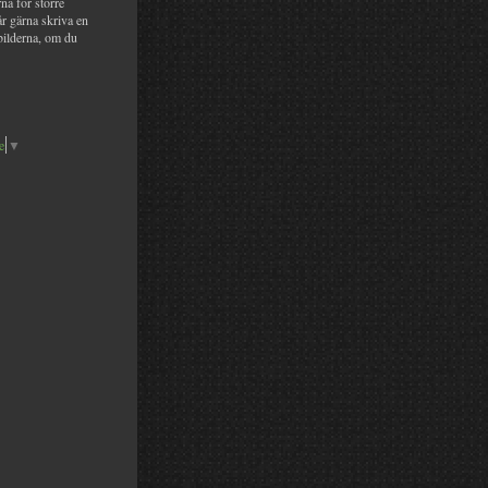
na för större
år gärna skriva en
bilderna, om du
e
▼