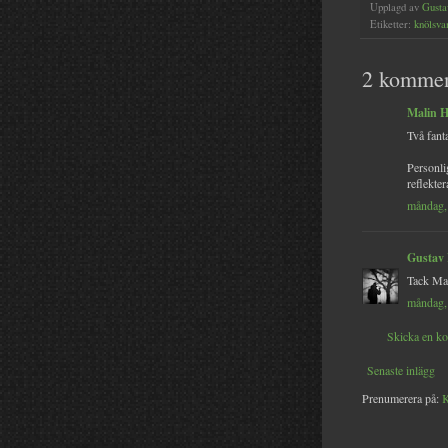
Upplagd av
Gusta
Etiketter:
knölsva
2 kommen
Malin 
Två fanta
Personli
reflekte
måndag,
Gustav
Tack Mali
måndag,
Skicka en k
Senaste inlägg
Prenumerera på:
K