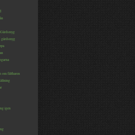
d
rån
 Gärdsmyg
d gärdsmyg
ppa
an
ängarna
om fältharen
ällning
ur
ng igen
ång