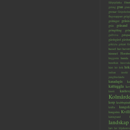
föns
fältpiplärka
gran
geting
gran
grenar
Gripsholm
gråg
flugsnappare
gråsis
gråhäger
gräsand
gräs
gröngöling
grö
gulspa
gullviva
gärdsgård
gärds
göktyta
gökärt
Gö
hassel
hav
havstr
himmel
Hornbo
humla
huggorm
hundkäx
hussval
hök
häst
hö
hök
indian
insekt
jungfruslända
kanadagås
ka
kattuggla
kav
knölsv
knott
Kolmård
korp
krabbspind
kungsfi
kräfta
Kvill
kungsörn
käringtand
landskap
larv
lav
liljekonva