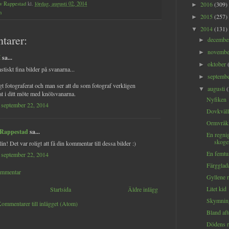
v Rappestad
kl.
lördag, augusti 02, 2014
2016
(309)
►
n
2015
(257)
►
2014
(131)
▼
tarer:
decemb
►
novemb
►
H
sa...
oktober
►
stiskt fina bilder på svanarna...
septemb
►
gt fotograferat och man ser att du som fotograf verkligen
augusti
▼
rat i ditt möte med knölsvanarna.
Nyfiken
 september 22, 2014
Dovkväll
Ormvråk
 Rappestad
sa...
En regnig
skoge
n! Det var roligt att få din kommentar till dessa bilder :)
En femtu
 september 22, 2014
Färgglad
ommentar
Gyllene 
Litet kid
Startsida
Äldre inlägg
Skymning
ommentarer till inlägget (Atom)
Bland af
Dödens r