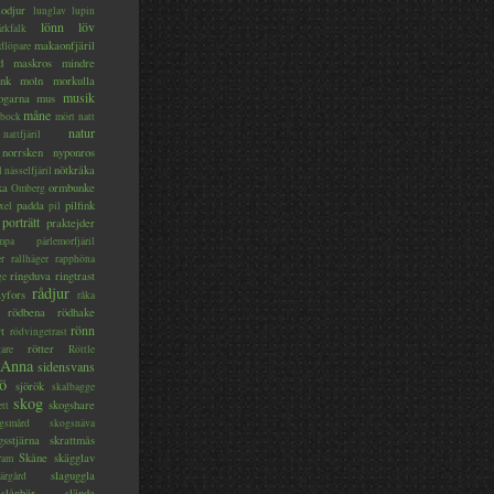
lodjur
lunglav
lupin
lönn
löv
ärkfalk
makaonfjäril
dlöpare
d
maskros
mindre
nk
moln
morkulla
musik
ogarna
mus
måne
bock
mört
natt
natur
nattfjäril
norrsken
nyponros
nötkråka
l
nässelfjäril
ka
ormbunke
Omberg
padda
pilfink
xel
pil
porträtt
praktejder
mpa
pärlemorfjäril
er
rallhäger
rapphöna
ringduva
ringtrast
ge
rådjur
yfors
råka
rödbena
rödhake
rönn
rt
rödvingetrast
rötter
gare
Röttle
 Anna
sidensvans
jö
sjörök
skalbagge
skog
skogshare
ett
gsmård
skogsnäva
gsstjärna
skrattmås
Skåne
skägglav
ram
slaguggla
ärgård
slånbär
slända