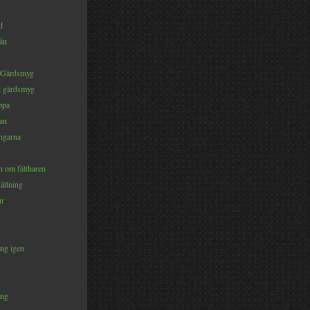
d
rån
 Gärdsmyg
d gärdsmyg
ppa
an
ängarna
om fältharen
ällning
ur
ng igen
ång