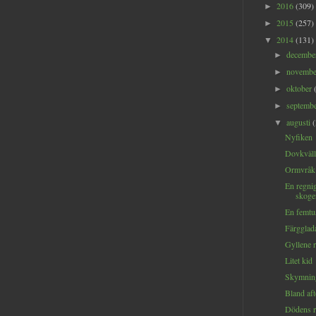
2016
(309)
►
2015
(257)
►
2014
(131)
▼
decemb
►
novemb
►
oktober
►
septemb
►
augusti
▼
Nyfiken
Dovkväll
Ormvråk
En regnig
skoge
En femtu
Färgglad
Gyllene 
Litet kid
Skymning
Bland af
Dödens r