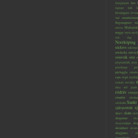
ljus
ljungpipare
lupiner
lärk
l
lövsångare
lövträ
mandarinan
mal
flugsnappare
mi
Mullsjösk
mossa
mygga
myra
mysk
och dag
Norrköping
näckros
näkterga
nötskrika
nötväc
ormvråk
orre
o
pilgrimsfalk
pion
prästkrage
pu
pärluggla
rabarb
raps
regn
regnbå
R
roskarl
rotvälta
råtta
röd glada
rödräv
rödstjä
rönnbär
rörsån
Sankt
salskrake
s
självporträtt
skata
skarv
skel
skogsmus
sko
sko
skogssnäppa
skräddare
skvatt
skäggmes
sk
slamslända