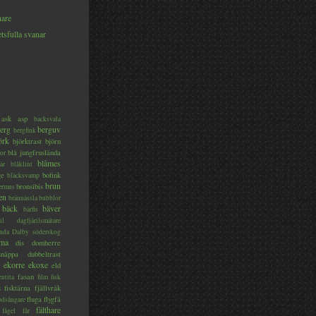
hare
tsfulla svanar
ask
asp
backsvala
erg
berguv
bergfink
örk
björktrast
björn
blå jungfruslända
or
blåmes
är
blåklint
ge
bofink
bläcksvamp
brun
bronsibis
dermus
en
brännässla
bubblor
bäck
bäver
bärfis
il
dagfjärilsmätare
nda
Dalby söderskog
ma
dis
domherre
lsnäppa
dubbeltrast
ekorre
ekoxe
eld
fasan
entita
film
fisk
s
fisktärna
fjällvråk
fluga
flygfä
odsångare
fälthare
fågel
får