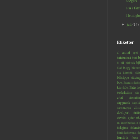
Steglits
Par i fält
Hemlighe
juli
(14)
►
Etiketter
annat
al
apel
b
baldersbrå
bark
bj
bil
bi
bitbock
blogg
blad
blomm
blå kärrhök
blåb
blåsippa
blåvin
bok
Brandts flad
kärrhök
Bråvik
buskskvätta
båt
citat
citronfjär
daggmask
dagslä
dim
dansmygga
dovhjort
dril
ek
duvhök
ejder
en
enkelbeckasin
fiskgjuse
fiskmå
fjäril
fladdermus
fl
forsärla
frost