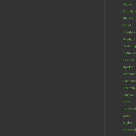
Makar
Drömlan
Bland st
I linet
Familjen
Högljud
Svartsnä
Ladusval
Ta ut sv
Björkar
Drömmen 
Tandemst
Fler rådj
Talgoxe
Tittut!
Solnedgå
Ådan
Älgkon
Solnedg