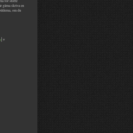
na för större
år gärna skriva en
bilderna, om du
e
▼