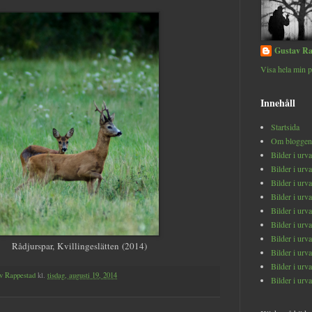
Gustav Ra
Visa hela min p
Innehåll
Startsida
Om bloggen
Bilder i urv
Bilder i urv
Bilder i urv
Bilder i urv
Bilder i urv
Bilder i urv
Bilder i urv
Rådjurspar, Kvillingeslätten (2014)
Bilder i urv
Bilder i urv
v Rappestad
kl.
tisdag, augusti 19, 2014
Bilder i urv