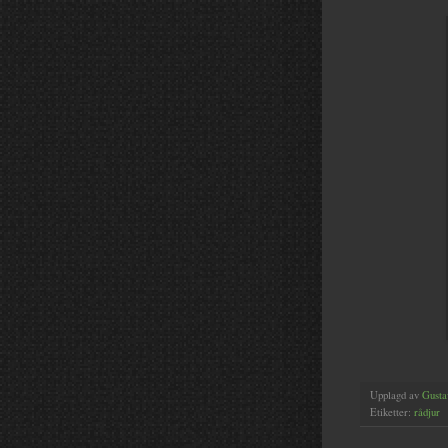
Upplagd av
Gusta
Etiketter:
rådjur