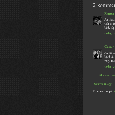
2 kommen
Mårten
Jag fast
och en f
både råg
tisdag, 
Gustav
Ja, jag 
bjöd på.
mig. Ta
tisdag, 
Skicka en k
Senaste inlägg
Prenumerera på:
K