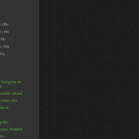
er
(26)
er
(16)
(18)
er
(24)
(33)
 lördagstur till
n
sendels sekund
a ladusvalor
råbock
sljus
tonens blommor
ike