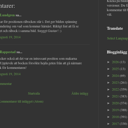
Klicka på bilder
tarer:
versioner. Du f
kommentar till 
vill.
 Lundgren
sa...
nar för positionen råbocken står i. Det ger bilden spänning
undering om vad som kommer härnäst. Riktigt fint att få se
Translate
et och råbock i samma bild. Snyggt Gustav! :)
augusti 19, 2014
Select Languag
Blogginlägg
 Rappestad
sa...
tycker också att det var en intressant position som makarna
2026
(13)
►
 Upplevde att bocken försökte hejda geten från att gå närmare
ck för kommentaren!
2025
(13)
►
augusti 19, 2014
2024
(69)
►
2023
(261)
►
ommentar
2022
(359)
►
Startsida
Äldre inlägg
2021
(383)
►
ommentarer till inlägget (Atom)
2020
(374)
►
2019
(388)
►
2018
(391)
►
2017
(330)
►