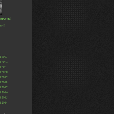
ppestad
rofil
al 2023
al 2022
al 2021
al 2020
al 2019
al 2018
al 2017
al 2016
al 2015
al 2014