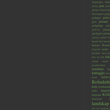
föns
fältpiplärka
gran
geting
gran
grenar
Gripsholm
gråg
flugsnappare
gråsis
gråhäger
gräsand
gräs
gröngöling
grö
gulspa
gullviva
gärdsgård
gärds
göktyta
gökärt
Gö
hassel
hav
havstr
himmel
Hornbo
humla
huggorm
hundkäx
hussval
hök
häst
hö
hök
indian
insekt
jungfruslända
kanadagås
ka
kattuggla
kav
knölsv
knott
Kolmård
korp
krabbspind
kungsfi
kräfta
Kvill
kungsörn
käringtand
landskap
larv
lav
liljekonva