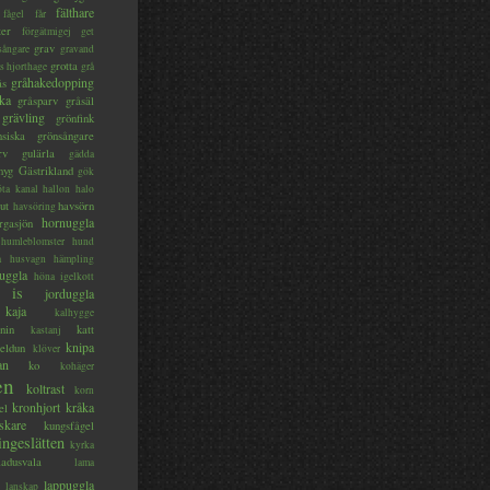
fälthare
fågel
får
ter
förgätmigej
get
grav
sångare
gravand
grotta
s hjorthage
grå
gråhakedopping
ås
ka
gråsparv
gråsäl
grävling
grönfink
nsiska
grönsångare
rv
gulärla
gädda
myg
Gästrikland
gök
ta kanal
hallon
halo
ut
havsörn
havsöring
hornuggla
rgasjön
humleblomster
hund
a
husvagn
hämpling
uggla
höna
igelkott
is
jorduggla
kaja
kalhygge
nin
katt
kastanj
knipa
eldun
klöver
an
ko
kohäger
en
koltrast
korn
kronhjort
kråka
el
skare
kungsfågel
ingeslätten
kyrka
ladusvala
lama
lappuggla
lanskap