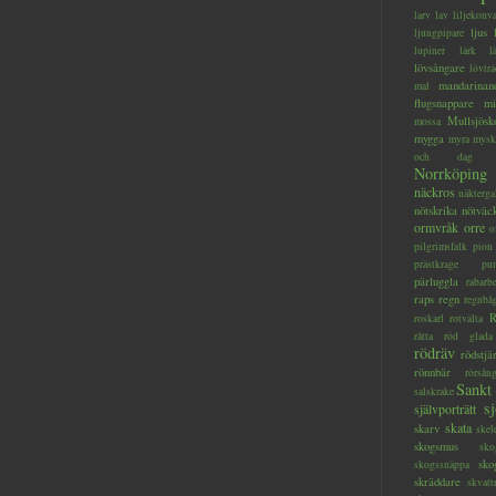
larv
lav
liljekonva
ljus
ljungpipare
lupiner
lärk
l
lövsångare
lövträ
mandarinan
mal
flugsnappare
mi
Mullsjösk
mossa
mygga
myra
mysk
och dag
Norrköping
näckros
näkterga
nötskrika
nötväc
ormvråk
orre
o
pilgrimsfalk
pion
prästkrage
pu
pärluggla
rabarb
raps
regn
regnbå
R
roskarl
rotvälta
råtta
röd glada
rödräv
rödstjä
rönnbär
rörsån
Sankt
salskrake
s
självporträtt
skata
skarv
skel
skogsmus
sko
sko
skogssnäppa
skräddare
skvatt