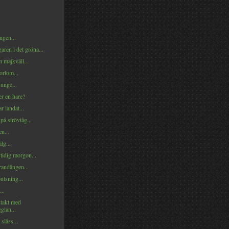
ngen...
ren i det gröna...
 majkväll...
orlom...
unge...
er en hare?
r landat...
å strövtåg...
n...
lg...
tidig morgon...
randängen...
tsning...
..
takt med
glan...
slåss...