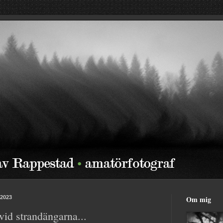
 2023
Om mig
vid strandängarna...