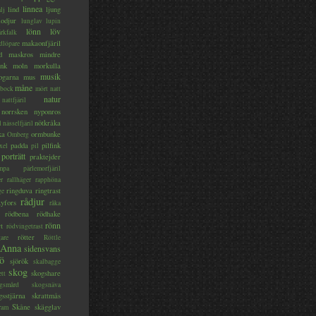
linnea
lind
ljung
lj
lodjur
lunglav
lupin
lönn
löv
ärkfalk
makaonfjäril
dlöpare
d
maskros
mindre
nk
moln
morkulla
musik
ogarna
mus
måne
bock
mört
natt
natur
nattfjäril
norrsken
nyponros
nötkråka
l
nässelfjäril
ka
ormbunke
Omberg
padda
pilfink
xel
pil
porträtt
praktejder
mpa
pärlemorfjäril
er
rallhäger
rapphöna
ringduva
ringtrast
ge
rådjur
yfors
råka
rödbena
rödhake
rönn
rt
rödvingetrast
rötter
gare
Röttle
 Anna
sidensvans
jö
sjörök
skalbagge
skog
skogshare
ett
gsmård
skogsnäva
gsstjärna
skrattmås
Skåne
skägglav
ram