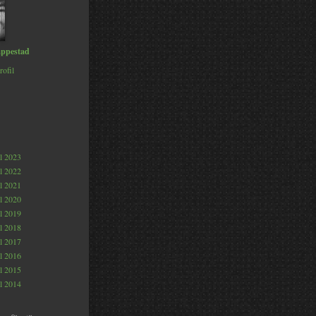
ppestad
rofil
al 2023
al 2022
al 2021
al 2020
al 2019
al 2018
al 2017
al 2016
al 2015
al 2014