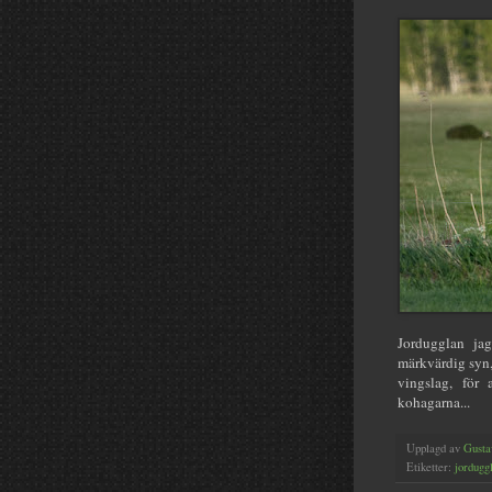
Jordugglan ja
märkvärdig syn,
vingslag, för
kohagarna...
Upplagd av
Gusta
Etiketter:
jordugg