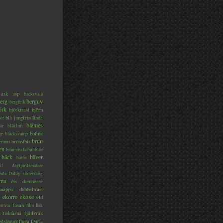
ask
asp
backsvala
erg
berguv
bergfink
örk
björktrast
björn
blå jungfruslända
or
blåmes
är
blåklint
ge
bofink
bläcksvamp
brun
bronsibis
dermus
en
brännässla
bubblor
bäck
bäver
bärfis
il
dagfjärilsmätare
nda
Dalby söderskog
ma
dis
domherre
lsnäppa
dubbeltrast
ekorre
ekoxe
eld
fasan
entita
film
fisk
s
fisktärna
fjällvråk
fluga
flygfä
odsångare