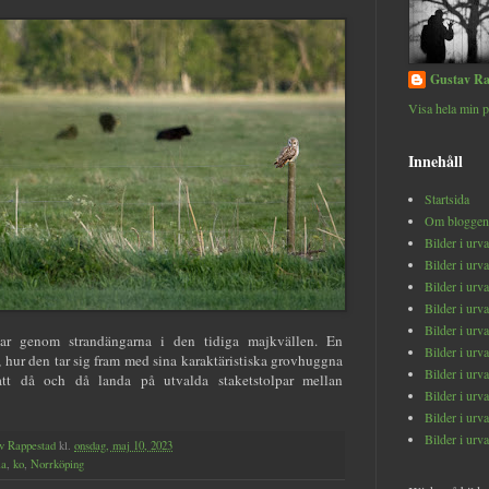
Gustav Ra
Visa hela min p
Innehåll
Startsida
Om bloggen
Bilder i urv
Bilder i urv
Bilder i urv
Bilder i urv
Bilder i urv
gar genom strandängarna i den tidiga majkvällen. En
Bilder i urv
 hur den tar sig fram med sina karaktäristiska grovhuggna
Bilder i urv
 att då och då landa på utvalda staketstolpar mellan
Bilder i urv
Bilder i urv
Bilder i urv
v Rappestad
kl.
onsdag, maj 10, 2023
la
,
ko
,
Norrköping