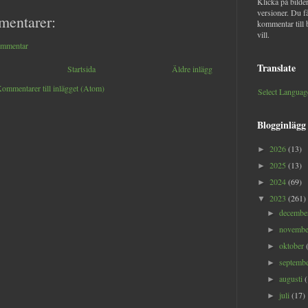
Klicka på bilder
versioner. Du f
mentarer:
kommentar till 
vill.
ommentar
Translate
Startsida
Äldre inlägg
ommentarer till inlägget (Atom)
Select Languag
Blogginlägg
2026
(13)
►
2025
(13)
►
2024
(69)
►
2023
(261)
▼
decemb
►
novemb
►
oktober
►
septemb
►
augusti
►
juli
(17)
►