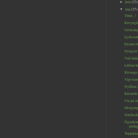
juni
(23)
►
maj
(27)
▼
Tittut...!
Rävyngli
Grönsånga
Lyckosam
Ensam st
Dyngsur 
Vad tänk
Lärkan ha
Rävunge p
Vägvisare
Nyfiken ä
Rävmöte 
Ute på st
Morgonpu
Sötchock.
Ögonkon
jordug
Tupparna 