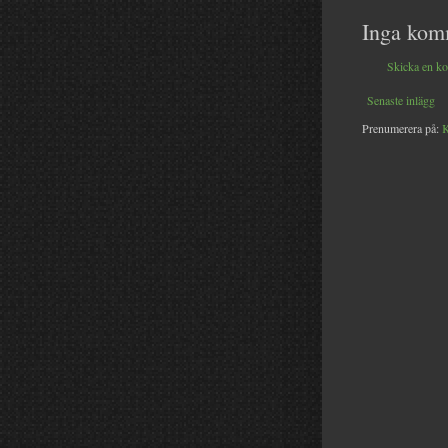
Inga kom
Skicka en k
Senaste inlägg
Prenumerera på:
K