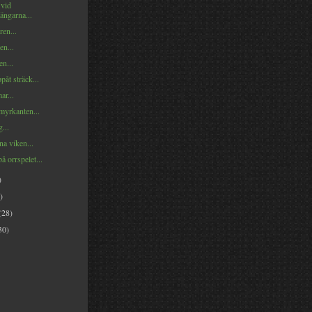
 vid
ängarna...
ren...
en...
n...
åt sträck...
ar...
myrkanten...
...
na viken...
på orrspelet...
)
)
(28)
30)