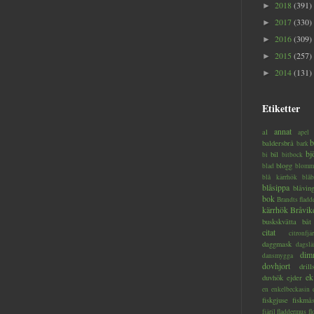
2018
(391)
►
2017
(330)
►
2016
(309)
►
2015
(257)
►
2014
(131)
►
Etiketter
annat
al
apel
b
baldersbrå
bark
bj
bil
bi
bitbock
blogg
blad
blomm
blå kärrhök
blåb
blåsippa
blåvin
bok
Brandts flad
kärrhök
Bråvik
buskskvätta
båt
citat
citronfjär
daggmask
dagslä
dim
dansmygga
dovhjort
dril
ek
duvhök
ejder
en
enkelbeckasin
fiskgjuse
fiskmå
fjäril
fladdermus
fl