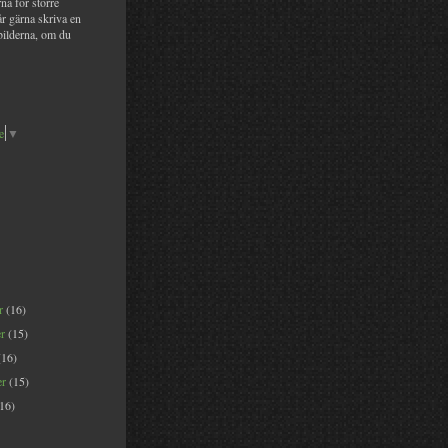
na för större
år gärna skriva en
bilderna, om du
e
▼
er
(16)
er
(15)
(16)
er
(15)
(16)