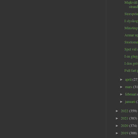
Majkväll
strand
Storspela
I slyskog
Minstinge
Armar upp
Storlomm
Spel vid 
I en glugg
I den grö
Full fart 
april
(27
►
mars
(31
►
februari
►
januari
(
►
2022
(359)
►
2021
(383)
►
2020
(374)
►
2019
(388)
►