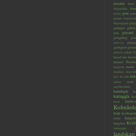
forsärla
frost
föns
fältpiplärka
gran
geting
gran
grenar
Gripsholm
gråg
flugsnappare
gråsis
gråhäger
gräsand
gräs
gröngöling
grö
gulspa
gullviva
gärdsgård
gärds
göktyta
gökärt
Gö
hassel
hav
havstr
himmel
Hornbo
humla
huggorm
hundkäx
hussval
hök
häst
hö
hök
indian
insekt
jungfruslända
kanadagås
ka
kattuggla
kav
knölsv
knott
Kolmård
korp
krabbspind
kungsfi
kräfta
Kvill
kungsörn
käringtand
landskap