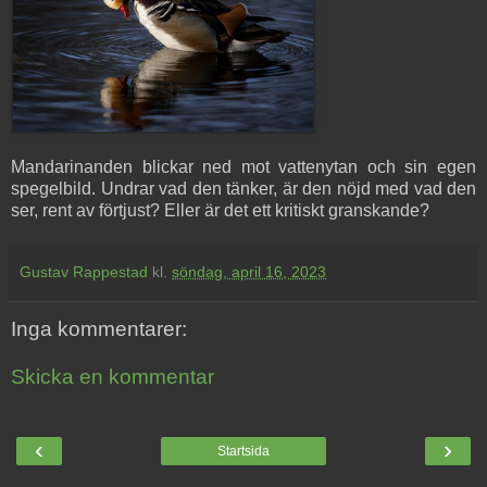
Mandarinanden blickar ned mot vattenytan och sin egen
spegelbild. Undrar vad den tänker, är den nöjd med vad den
ser, rent av förtjust? Eller är det ett kritiskt granskande?
Gustav Rappestad
kl.
söndag, april 16, 2023
Inga kommentarer:
Skicka en kommentar
‹
›
Startsida