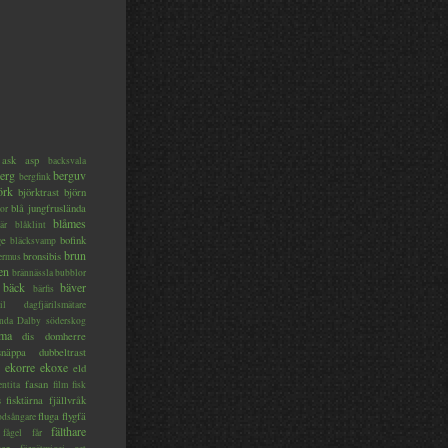
ask
asp
backsvala
erg
berguv
bergfink
örk
björktrast
björn
blå jungfruslända
or
blåmes
är
blåklint
ge
bofink
bläcksvamp
brun
bronsibis
dermus
en
brännässla
bubblor
bäck
bäver
bärfis
il
dagfjärilsmätare
nda
Dalby söderskog
ma
dis
domherre
lsnäppa
dubbeltrast
ekorre
ekoxe
eld
fasan
entita
film
fisk
s
fisktärna
fjällvråk
fluga
flygfä
odsångare
fälthare
fågel
får