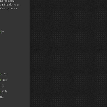
na för större
år gärna skriva en
bilderna, om du
e
▼
er
(16)
er
(15)
(16)
er
(15)
(16)