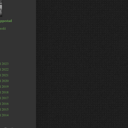
ppestad
rofil
al 2023
al 2022
al 2021
al 2020
al 2019
al 2018
al 2017
al 2016
al 2015
al 2014