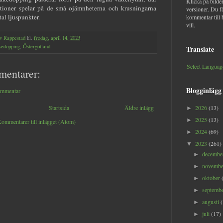
Klicka på bilder
ektioner spelar på de små ojämnheterna och krusningarna
versioner. Du f
tal ljuspunkter.
kommentar till 
vill.
v Rappestad
kl.
fredag, april 14, 2023
kedopping
,
Östergötland
Translate
Select Languag
mentarer:
Blogginlägg
ommentar
Startsida
Äldre inlägg
2026
(13)
►
2025
(13)
►
ommentarer till inlägget (Atom)
2024
(69)
►
2023
(261)
▼
decemb
►
novemb
►
oktober
►
septemb
►
augusti
►
juli
(17)
►