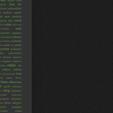
lodjur
lunglav
lupin
lönn
löv
ärkfalk
makaonfjäril
dlöpare
d
maskros
mindre
nk
moln
morkulla
musik
ogarna
mus
måne
bock
mört
natt
natur
nattfjäril
norrsken
nyponros
nötkråka
l
nässelfjäril
ka
ormbunke
Omberg
padda
pilfink
xel
pil
porträtt
praktejder
mpa
pärlemorfjäril
er
rallhäger
rapphöna
ringduva
ringtrast
ge
rådjur
yfors
råka
rödbena
rödhake
rönn
rt
rödvingetrast
rötter
gare
Röttle
 Anna
sidensvans
jö
sjörök
skalbagge
skog
skogshare
ett
gsmård
skogsnäva
gsstjärna
skrattmås
Skåne
skägglav
ram
slaguggla
ärgård
slånbär
slända