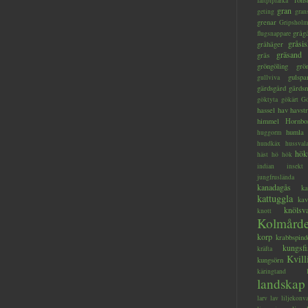
föns
fältpiplärka
gran
geting
gran
grenar
Gripsholm
gråg
flugsnappare
gråsis
gråhäger
gräsand
gräs
gröngöling
grö
gulspa
gullviva
gärdsgård
gärds
göktyta
gökärt
Gö
hassel
hav
havstr
himmel
Hornbo
humla
huggorm
hundkäx
hussval
hök
häst
hö
hök
indian
insekt
jungfruslända
kanadagås
ka
kattuggla
kav
knölsv
knott
Kolmård
korp
krabbspind
kungsfi
kräfta
Kvill
kungsörn
käringtand
landskap
larv
lav
liljekonva