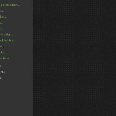
 genom snåret...
...
ken...
...
...
vid gölen...
och bubbla...
t...
cken...
ar fram...
)
(28)
30)