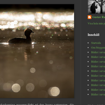
Gustav Ra
Visa hela min p
Innehåll
Startsida
Om bloggen
Bilder i urv
Bilder i urv
Bilder i urv
Bilder i urv
Bilder i urv
Bilder i urv
Bilder i urv
Bilder i urv
Bilder i urv
Bilder i urv
hakedopping passerar förbi på den lugna vattenytan, där