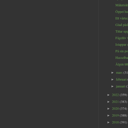
Måleriskt
Öppet hus
Ett vårtec
Glad påsk
Tittar upp
Fågelliv 
Istappar 
På sin pos
Hasselba
Älgen titt
mars
(31
►
februari
►
januari
(
►
2022
(359)
►
2021
(383)
►
2020
(374)
►
2019
(388)
►
2018
(391)
►