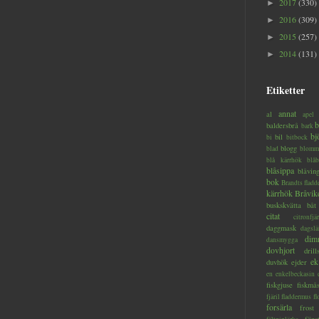
2017
(330)
►
2016
(309)
►
2015
(257)
►
2014
(131)
►
Etiketter
annat
al
apel
b
baldersbrå
bark
bj
bil
bi
bitbock
blogg
blad
blomm
blå kärrhök
blåb
blåsippa
blåvin
bok
Brandts flad
kärrhök
Bråvik
buskskvätta
båt
citat
citronfjär
daggmask
dagslä
dim
dansmygga
dovhjort
dril
ek
duvhök
ejder
en
enkelbeckasin
fiskgjuse
fiskmå
fjäril
fladdermus
fl
forsärla
frost