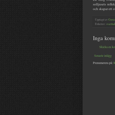
solljusets refl
och skapar ett o
Upplagd av
Gusta
Etiketter:
svartha
Inga kom
Skicka en k
Senaste inlägg
Prenumerera på:
K