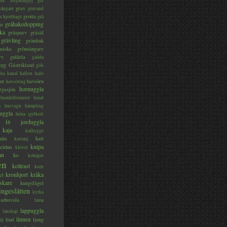
ter
förgätmigej
get
grav
sångare
gravand
grotta
s hjorthage
grå
gråhakedopping
ås
ka
gråsparv
gråsäl
grävling
grönfink
nsiska
grönsångare
rv
gulärla
gädda
myg
Gästrikland
gök
ta kanal
hallon
halo
ut
havsörn
havsöring
hornuggla
rgasjön
humleblomster
hund
a
husvagn
hämpling
uggla
höna
igelkott
is
jorduggla
kaja
kalhygge
nin
katt
kastanj
knipa
eldun
klöver
an
ko
kohäger
en
koltrast
korn
kronhjort
kråka
el
skare
kungsfågel
ingeslätten
kyrka
ladusvala
lama
lappuggla
lanskap
linnea
lind
ljung
lj