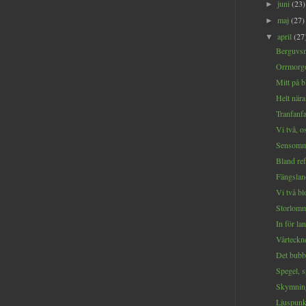
juni
(23)
►
maj
(27)
►
april
(27
▼
Berguvsm
Orrmorgo
Mitt på b
Helt nära.
Tranfanfar
Vi två, os
Sensomma
Bland ref
Fängsland
Vi två bl
Storlomma
In för la
Vårteckne
Det bubbl
Spegel, s
Skymning
Ljuspunkt