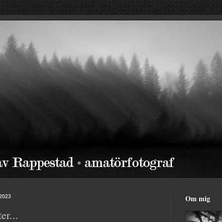
 2023
Om mig
er...