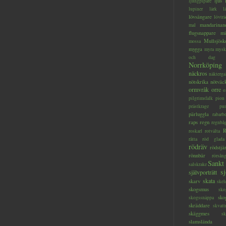
ljus
ljungpipare
lupiner
lärk
l
lövsångare
lövträ
mandarinan
mal
flugsnappare
mi
Mullsjösk
mossa
mygga
myra
mysk
och dag
Norrköping
näckros
näkterga
nötskrika
nötväc
ormvråk
orre
o
pilgrimsfalk
pion
prästkrage
pu
pärluggla
rabarb
raps
regn
regnbå
R
roskarl
rotvälta
råtta
röd glada
rödräv
rödstjä
rönnbär
rörsån
Sankt
salskrake
s
självporträtt
skata
skarv
skel
skogsmus
sko
sko
skogssnäppa
skräddare
skvatt
skäggmes
sk
slamslända