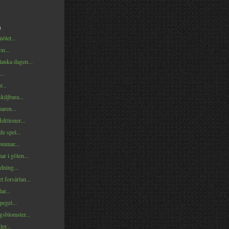
)
ötet...
n...
lanka dagen...
..
...
kiljbara...
ren...
lektioner...
e spel...
ommar...
r i gölen...
ndning...
t forsärlan...
ar...
pegel...
sblomster...
er...