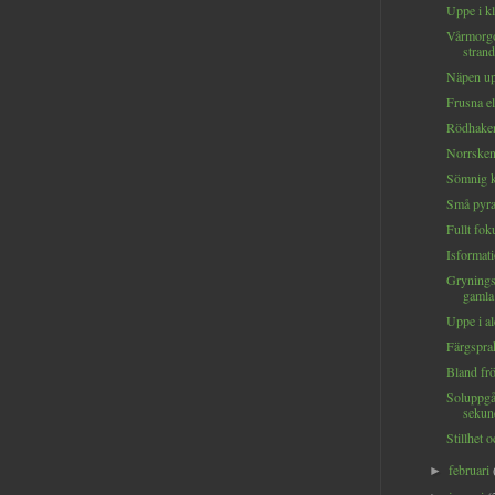
Uppe i kl
Vårmorg
strand
Näpen up
Frusna el
Rödhaken
Norrskene
Sömnig k
Små pyra
Fullt foku
Isformati
Grynings
gamla 
Uppe i al
Färgsprak
Bland frö
Soluppgå
sekund
Stillhet 
februari
►