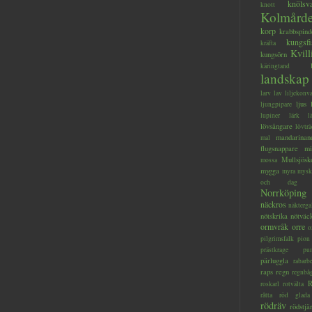
knölsv
knott
Kolmård
korp
krabbspind
kungsfi
kräfta
Kvill
kungsörn
käringtand
landskap
larv
lav
liljekonva
ljus
ljungpipare
lupiner
lärk
l
lövsångare
lövträ
mandarinan
mal
flugsnappare
mi
Mullsjösk
mossa
mygga
myra
mysk
och dag
Norrköping
näckros
näkterga
nötskrika
nötväc
ormvråk
orre
o
pilgrimsfalk
pion
prästkrage
pu
pärluggla
rabarb
raps
regn
regnbå
R
roskarl
rotvälta
råtta
röd glada
rödräv
rödstjä