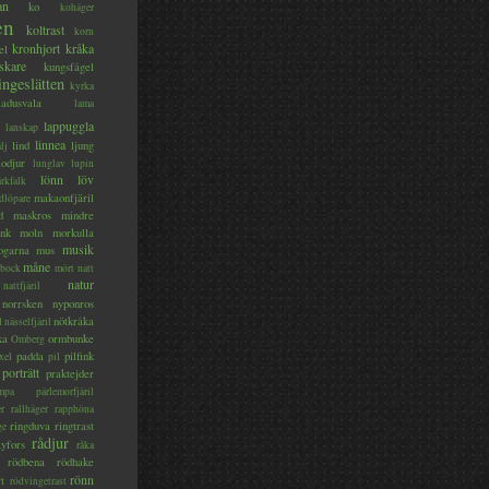
an
ko
kohäger
en
koltrast
korn
kronhjort
kråka
el
skare
kungsfågel
ingeslätten
kyrka
ladusvala
lama
lappuggla
lanskap
linnea
lind
ljung
lj
lodjur
lunglav
lupin
lönn
löv
ärkfalk
makaonfjäril
dlöpare
d
maskros
mindre
nk
moln
morkulla
musik
ogarna
mus
måne
bock
mört
natt
natur
nattfjäril
norrsken
nyponros
nötkråka
l
nässelfjäril
ka
ormbunke
Omberg
padda
pilfink
xel
pil
porträtt
praktejder
mpa
pärlemorfjäril
er
rallhäger
rapphöna
ringduva
ringtrast
ge
rådjur
yfors
råka
rödbena
rödhake
rönn
rt
rödvingetrast