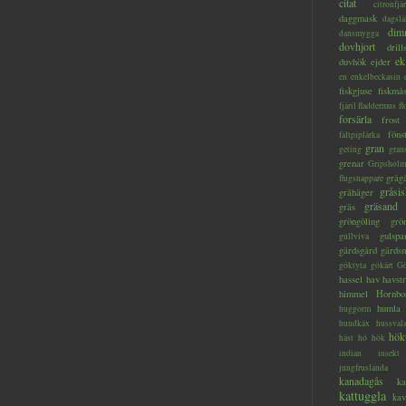
citat
citronfjär
daggmask
dagslä
dim
dansmygga
dovhjort
dril
ek
duvhök
ejder
en
enkelbeckasin
fiskgjuse
fiskmå
fjäril
fladdermus
fl
forsärla
frost
föns
fältpiplärka
gran
geting
gran
grenar
Gripsholm
gråg
flugsnappare
gråsis
gråhäger
gräsand
gräs
gröngöling
grö
gulspa
gullviva
gärdsgård
gärds
göktyta
gökärt
Gö
hassel
hav
havstr
himmel
Hornbo
humla
huggorm
hundkäx
hussval
hök
häst
hö
hök
indian
insekt
jungfruslända
kanadagås
ka
kattuggla
kav