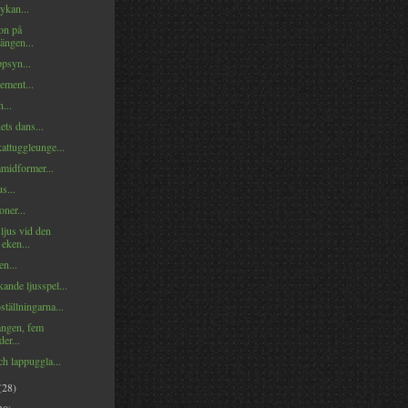
ykan...
on på
ängen...
psyn...
ement...
...
ts dans...
attuggleunge...
midformer...
s...
oner...
ljus vid den
eken...
en...
ande ljusspel...
ställningarna...
ngen, fem
er...
och lappuggla...
(28)