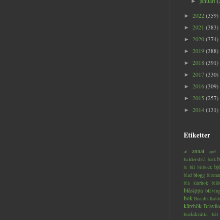
januari
(
►
2022
(359)
►
2021
(383)
►
2020
(374)
►
2019
(388)
►
2018
(391)
►
2017
(330)
►
2016
(309)
►
2015
(257)
►
2014
(131)
►
Etiketter
annat
al
apel
b
baldersbrå
bark
bj
bil
bi
bitbock
blogg
blad
blomm
blå kärrhök
blåb
blåsippa
blåvin
bok
Brandts flad
kärrhök
Bråvik
buskskvätta
båt