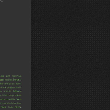
30)
ask
asp
backsvala
erg
berguv
bergfink
örk
björktrast
björn
blå jungfruslända
or
blåmes
är
blåklint
ge
bofink
bläcksvamp
brun
bronsibis
dermus
en
brännässla
bubblor
bäck
bäver
bärfis