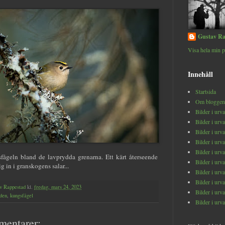
Gustav Ra
Visa hela min p
Innehåll
Startsida
Om bloggen
Bilder i urv
Bilder i urv
Bilder i urv
Bilder i urv
Bilder i urv
fågeln bland de lavprydda grenarna. Ett kärt återseende
Bilder i urv
g in i granskogens salar...
Bilder i urv
Bilder i urv
v Rappestad
kl.
fredag, mars 24, 2023
Bilder i urv
den
,
kungsfågel
Bilder i urv
mentarer: