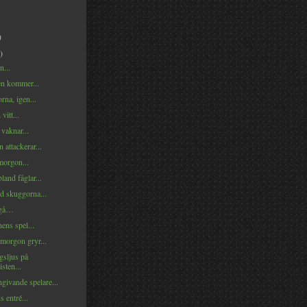
)
)
n...
n kommer...
rna, igen...
vitt...
vaknar...
 attackerar...
morgon...
and fåglar...
d skuggorna...
 gå…
ens spel...
morgon gryr...
sljus på
sten...
givande spelare...
 entré...