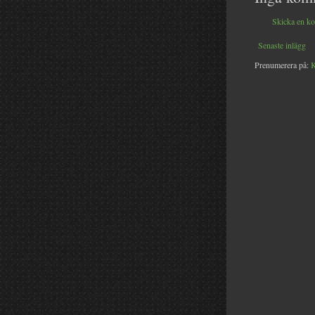
Skicka en k
Senaste inlägg
Prenumerera på:
K