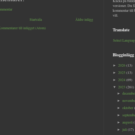
Klicka på bilder
versioner. Du f
ommentar
kommentar till 
vill.
Startsida
Äldre inlägg
ommentarer till inlägget (Atom)
Translate
Select Languag
Blogginlägg
2026
(13)
►
2025
(13)
►
2024
(69)
►
2023
(261)
▼
decemb
►
novemb
►
oktober
►
septemb
►
augusti
►
juli
(17)
►