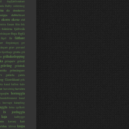
il
dagfjärilsmätare
nda
Dalby söderskog
ma
dis
domherre
lsnäppa
dubbeltrast
ekorre
ekoxe
eld
fasan
entita
film
fisk
s
fisktärna
fjällvråk
fluga
flygfä
odsångare
fälthare
fågel
får
ter
förgätmigej
get
grav
sångare
gravand
grotta
s hjorthage
grå
gråhakedopping
ås
ka
gråsparv
gråsäl
grävling
grönfink
nsiska
grönsångare
rv
gulärla
gädda
myg
Gästrikland
gök
ta kanal
hallon
halo
ut
havsörn
havsöring
hornuggla
rgasjön
humleblomster
hund
a
husvagn
hämpling
uggla
höna
igelkott
is
jorduggla
kaja
kalhygge
nin
katt
kastanj
knipa
eldun
klöver