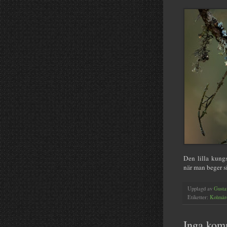
Den lilla kungs
när man beger si
Upplagd av
Gusta
Etiketter:
Kolmår
Inga kom