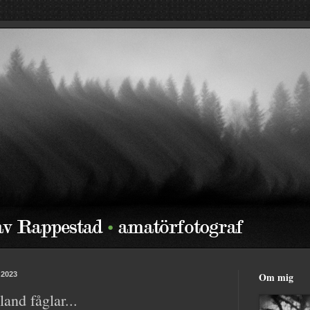
 2023
Om mig
and fåglar...