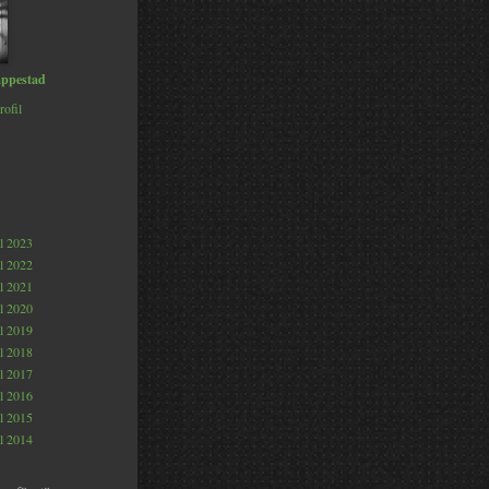
ppestad
rofil
al 2023
al 2022
al 2021
al 2020
al 2019
al 2018
al 2017
al 2016
al 2015
al 2014