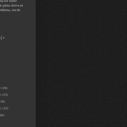
na för större
år gärna skriva en
bilderna, om du
e
▼
er
(16)
er
(15)
(16)
er
(15)
(16)