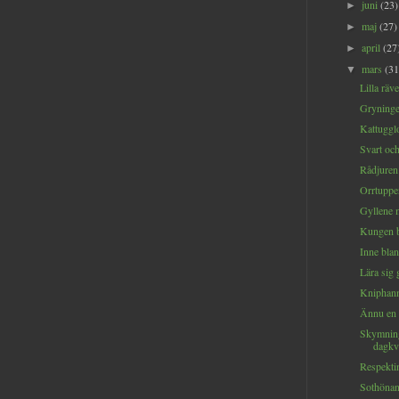
juni
(23)
►
maj
(27)
►
april
(27
►
mars
(31
▼
Lilla räve
Gryninge
Kattugglo
Svart och 
Rådjuren 
Orrtuppen
Gyllene 
Kungen bl
Inne blan
Lära sig
Kniphann
Ännu en 
Skymning
dagkvi
Respektin
Sothönans