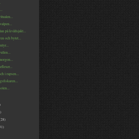
.
..
itualen...
valpen...
n på kvällsjakt...
en och bytet...
ntyr...
ullen...
orgon...
eflexer...
ch i rapsen...
sfiskaren...
solen...
)
)
(28)
31)