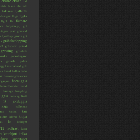
ekorre
ekoxe
eld
fasan
entita
film
fisk
s
fisktärna
fjällvråk
fluga
flygfä
odsångare
fälthare
fågel
får
ter
förgätmigej
get
grav
sångare
gravand
grotta
s hjorthage
grå
gråhakedopping
ås
ka
gråsparv
gråsäl
grävling
grönfink
nsiska
grönsångare
rv
gulärla
gädda
myg
Gästrikland
gök
ta kanal
hallon
halo
ut
havsörn
havsöring
hornuggla
rgasjön
humleblomster
hund
a
husvagn
hämpling
uggla
höna
igelkott
is
jorduggla
kaja
kalhygge
nin
katt
kastanj
knipa
eldun
klöver
an
ko
kohäger
en
koltrast
korn
kronhjort
kråka
el
skare
kungsfågel