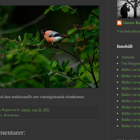
Gustav Ra
Visa hela min p
Innehåll
Startsida
Om bloggen
Bilder i urv
Bilder i urv
Bilder i urv
Bilder i urv
Bilder i urv
den traditionellt sett vintergästande domherren.
Bilder i urv
Bilder i urv
v Rappestad
kl.
söndag, juni 26, 2022
Bilder i urv
re
,
Kolmården
Bilder i urv
Bilder i urv
mentarer: