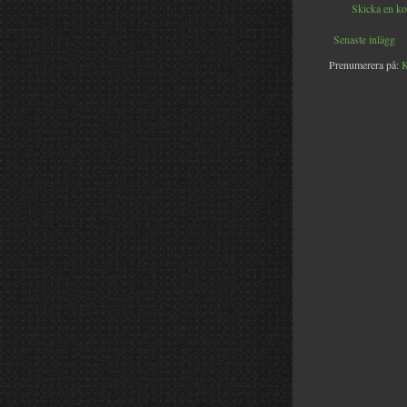
Skicka en k
Senaste inlägg
Prenumerera på:
K