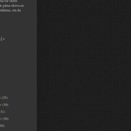
na för större
år gärna skriva en
bilderna, om du
e
▼
er
(25)
er
(30)
(31)
er
(30)
(30)