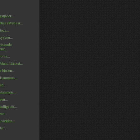
tjäder...
liga rävungar...
ock...
syskon...
ästande
rre...
orna...
land blänket...
 bladen...
illsammans...
lp...
stammen...
ren...
dligt söt...
ean...
världen...
let...