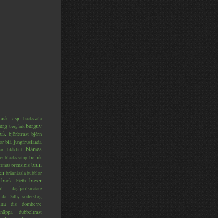
ask
asp
backsvala
erg
berguv
bergfink
örk
björktrast
björn
blå jungfruslända
or
blåmes
är
blåklint
ge
bofink
bläcksvamp
brun
bronsibis
dermus
en
brännässla
bubblor
bäck
bäver
bärfis
il
dagfjärilsmätare
nda
Dalby söderskog
ma
dis
domherre
lsnäppa
dubbeltrast