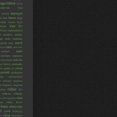
ingeslätten
kyrka
ladusvala
lama
lappuggla
lanskap
linnea
lind
ljung
lj
lodjur
lunglav
lupin
lönn
löv
ärkfalk
makaonfjäril
dlöpare
d
maskros
mindre
nk
moln
morkulla
musik
ogarna
mus
måne
bock
mört
natt
natur
nattfjäril
norrsken
nyponros
nötkråka
l
nässelfjäril
ka
ormbunke
Omberg
padda
pilfink
xel
pil
porträtt
praktejder
mpa
pärlemorfjäril
er
rallhäger
rapphöna
ringduva
ringtrast
ge
rådjur
yfors
råka
rödbena
rödhake
rönn
rt
rödvingetrast
rötter
gare
Röttle
 Anna
sidensvans
jö
sjörök
skalbagge
skog
skogshare
ett