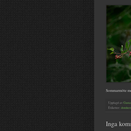
Sommarmöte med 
Upplagd av
Gusta
Etiketter:
domher
Inga kom