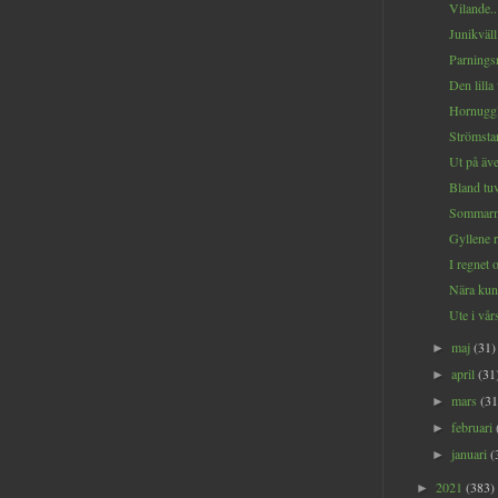
Vilande..
Junikväll.
Parningsr
Den lilla 
Hornuggla
Strömstar
Ut på äve
Bland tuv
Sommarm
Gyllene r
I regnet o
Nära kung
Ute i vår
maj
(31)
►
april
(31
►
mars
(31
►
februari
►
januari
(
►
2021
(383)
►