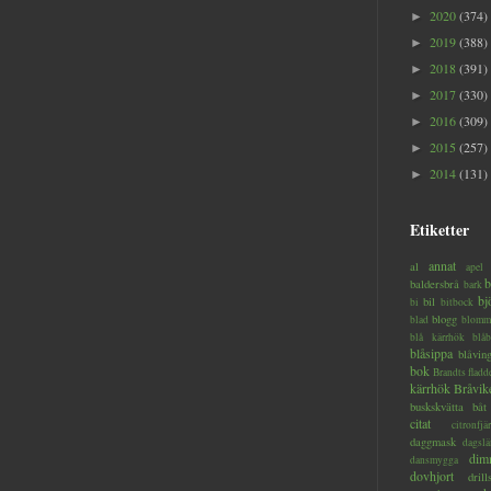
2020
(374)
►
2019
(388)
►
2018
(391)
►
2017
(330)
►
2016
(309)
►
2015
(257)
►
2014
(131)
►
Etiketter
annat
al
apel
b
baldersbrå
bark
bj
bil
bi
bitbock
blogg
blad
blomm
blå kärrhök
blåb
blåsippa
blåvin
bok
Brandts flad
kärrhök
Bråvik
buskskvätta
båt
citat
citronfjär
daggmask
dagslä
dim
dansmygga
dovhjort
dril