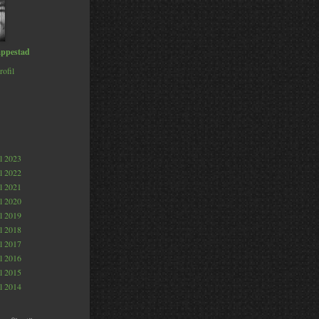
ppestad
rofil
al 2023
al 2022
al 2021
al 2020
al 2019
al 2018
al 2017
al 2016
al 2015
al 2014