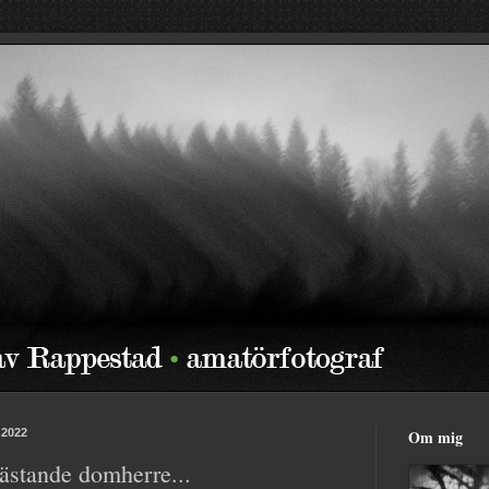
 2022
Om mig
stande domherre...