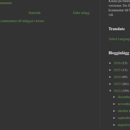
Klicka på bilder
ommentar
versioner. Du f
kommentar till 
Startsida
Äldre inlägg
vill.
ommentarer till inlägget (Atom)
Translate
Select Languag
Blogginlägg
2026
(13)
►
2025
(13)
►
2024
(69)
►
2023
(261)
►
2022
(359)
▼
decemb
►
novemb
►
oktober
►
septemb
►
augusti
►