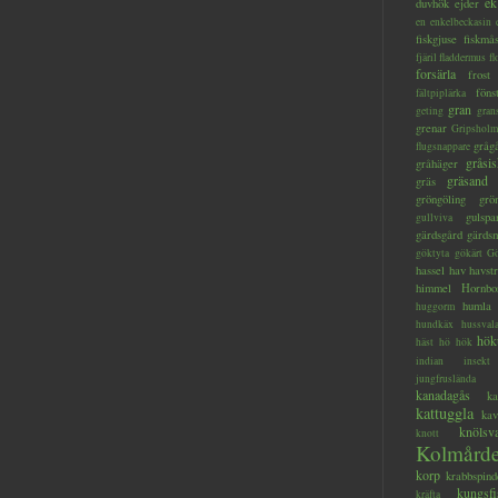
ek
duvhök
ejder
en
enkelbeckasin
fiskgjuse
fiskmå
fjäril
fladdermus
fl
forsärla
frost
föns
fältpiplärka
gran
geting
gran
grenar
Gripsholm
gråg
flugsnappare
gråsis
gråhäger
gräsand
gräs
gröngöling
grö
gulspa
gullviva
gärdsgård
gärds
göktyta
gökärt
Gö
hassel
hav
havstr
himmel
Hornbo
humla
huggorm
hundkäx
hussval
hök
häst
hö
hök
indian
insekt
jungfruslända
kanadagås
ka
kattuggla
kav
knölsv
knott
Kolmård
korp
krabbspind
kungsfi
kräfta