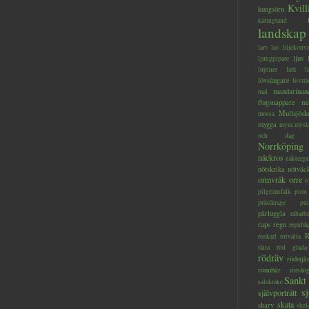
Kvill
kungsörn
käringtand
landskap
larv
lav
liljekonva
ljus
ljungpipare
lupiner
lärk
l
lövsångare
lövträ
mandarinan
mal
flugsnappare
mi
Mullsjösk
mossa
mygga
myra
mysk
och dag
Norrköping
näckros
näkterga
nötskrika
nötväc
ormvråk
orre
o
pilgrimsfalk
pion
prästkrage
pu
pärluggla
rabarb
raps
regn
regnbå
R
roskarl
rotvälta
råtta
röd glada
rödräv
rödstjä
rönnbär
rörsån
Sankt
salskrake
s
självporträtt
skata
skarv
skel