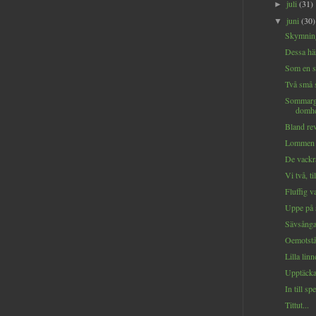
juli
(31)
►
juni
(30)
▼
Skymnings
Dessa här
Som en st
Två små 
Sommarg
domhe
Bland rev
Lommen b
De vackra
Vi två, t
Fluffig va
Uppe på 
Sävsånga
Oemotstån
Lilla linn
Upptäcka 
In till spe
Tittut...