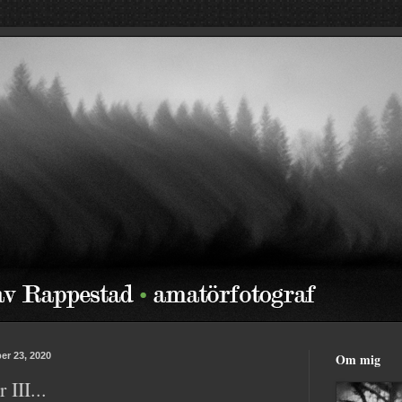
r 23, 2020
Om mig
 III...