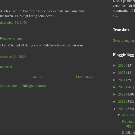
Klicka på bilder
..
versioner. Du f
kommentar till 
äd och vilken fin kontrast med de mörka trädstammarna mot
vill.
la löven. En riktigt härlig serie detta!
 december 24, 2020
Translate
 Rappestad
sa...
Select Languag
ck Lena! Roligt att du tyckte om bilden och även serien som
)
Blogginlägg
december 26, 2020
2026
(13)
►
ommentar
2025
(13)
►
Startsida
Äldre inlägg
2024
(69)
►
ommentarer till inlägget (Atom)
2023
(261)
►
2022
(359)
►
2021
(383)
►
2020
(374)
▼
decemb
▼
Fotoåret
ugglor
Köldknäp