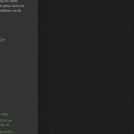
na för större
år gärna skriva en
bilderna, om du
e
▼
er
(31)
 2020 var
nas år...
p med is...