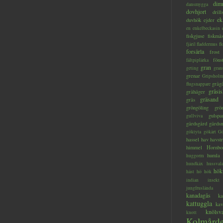
dim
dansmygga
dovhjort
dril
ek
duvhök
ejder
en
enkelbeckasin
fiskgjuse
fiskmå
fjäril
fladdermus
fl
forsärla
frost
föns
fältpiplärka
gran
geting
gran
grenar
Gripsholm
gråg
flugsnappare
gråsis
gråhäger
gräsand
gräs
gröngöling
grö
gulspa
gullviva
gärdsgård
gärds
göktyta
gökärt
Gö
hassel
hav
havstr
himmel
Hornbo
humla
huggorm
hundkäx
hussval
hök
häst
hö
hök
indian
insekt
jungfruslända
kanadagås
ka
kattuggla
kav
knölsv
knott
Kolmård