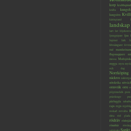
korp
krabbspind
kungsfi
kräfta
Kvill
kungsörn
käringtand
landskap
larv
lav
liljekonva
ljus
ljungpipare
lupiner
lärk
l
lövsångare
lövträ
mandarinan
mal
flugsnappare
mi
Mullsjösk
mossa
mygga
myra
mysk
och dag
Norrköping
näckros
näkterga
nötskrika
nötväc
ormvråk
orre
o
pilgrimsfalk
pion
prästkrage
pu
pärluggla
rabarb
raps
regn
regnbå
R
roskarl
rotvälta
råtta
röd glada
rödräv
rödstjä
rönnbär
rörsån
Sankt
salskrake