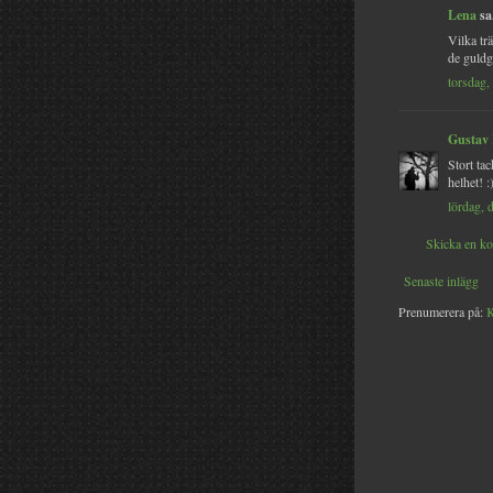
Lena
sa.
Vilka tr
de guldgu
torsdag,
Gustav
Stort ta
helhet! :
lördag, 
Skicka en k
Senaste inlägg
Prenumerera på:
K