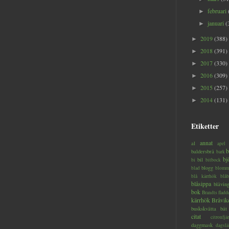
februari
►
januari
(
►
2019
(388)
►
2018
(391)
►
2017
(330)
►
2016
(309)
►
2015
(257)
►
2014
(131)
►
Etiketter
annat
al
apel
b
baldersbrå
bark
bj
bil
bi
bitbock
blogg
blad
blomm
blå kärrhök
blåb
blåsippa
blåvin
bok
Brandts flad
kärrhök
Bråvik
buskskvätta
båt
citat
citronfjär
daggmask
dagslä