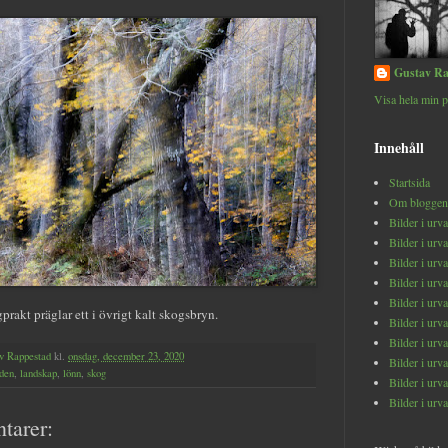
Gustav Ra
Visa hela min p
Innehåll
Startsida
Om bloggen
Bilder i urv
Bilder i urv
Bilder i urv
Bilder i urv
Bilder i urv
rakt präglar ett i övrigt kalt skogsbryn.
Bilder i urv
Bilder i urv
v Rappestad
kl.
onsdag, december 23, 2020
Bilder i urv
den
,
landskap
,
lönn
,
skog
Bilder i urv
Bilder i urv
tarer: