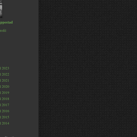
ppestad
rofil
al 2023
al 2022
al 2021
al 2020
al 2019
al 2018
al 2017
al 2016
al 2015
al 2014