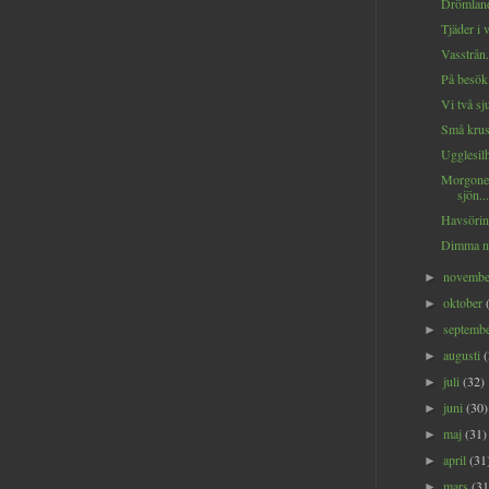
Drömland
Tjäder i 
Vasstrån.
På besök 
Vi två sj
Små krusn
Ugglesilh
Morgonens
sjön...
Havsörin
Dimma ne
novemb
►
oktober
►
septemb
►
augusti
►
juli
(32)
►
juni
(30)
►
maj
(31)
►
april
(31
►
mars
(31
►