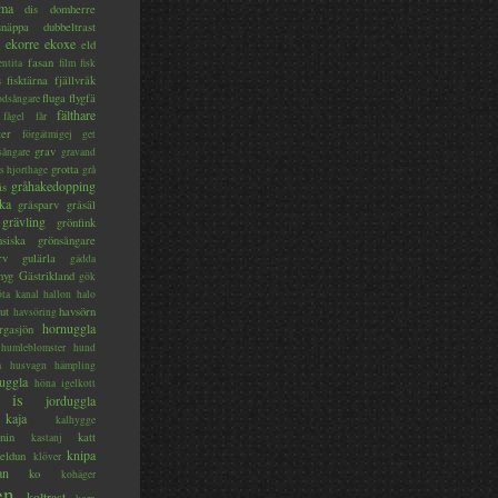
ma
dis
domherre
lsnäppa
dubbeltrast
ekorre
ekoxe
eld
fasan
entita
film
fisk
s
fisktärna
fjällvråk
fluga
flygfä
odsångare
fälthare
fågel
får
ter
förgätmigej
get
grav
sångare
gravand
grotta
s hjorthage
grå
gråhakedopping
ås
ka
gråsparv
gråsäl
grävling
grönfink
nsiska
grönsångare
rv
gulärla
gädda
myg
Gästrikland
gök
ta kanal
hallon
halo
ut
havsörn
havsöring
hornuggla
rgasjön
humleblomster
hund
a
husvagn
hämpling
uggla
höna
igelkott
is
jorduggla
kaja
kalhygge
nin
katt
kastanj
knipa
eldun
klöver
an
ko
kohäger
en
koltrast