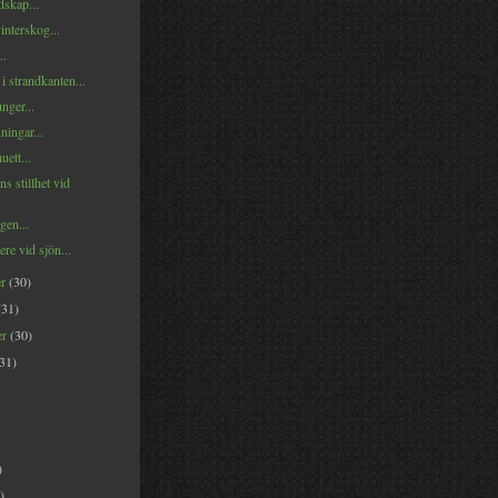
skap...
vinterskog...
..
i strandkanten...
unger...
ingar...
uett...
 stillhet vid
gen...
re vid sjön...
er
(30)
(31)
er
(30)
(31)
)
)