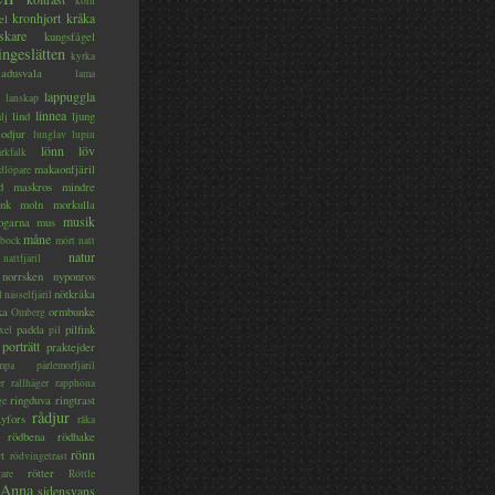
korn
kronhjort
kråka
el
skare
kungsfågel
ingeslätten
kyrka
ladusvala
lama
lappuggla
lanskap
linnea
lind
ljung
lj
lodjur
lunglav
lupin
lönn
löv
ärkfalk
makaonfjäril
dlöpare
d
maskros
mindre
nk
moln
morkulla
musik
ogarna
mus
måne
bock
mört
natt
natur
nattfjäril
norrsken
nyponros
nötkråka
l
nässelfjäril
ka
ormbunke
Omberg
padda
pilfink
xel
pil
porträtt
praktejder
mpa
pärlemorfjäril
er
rallhäger
rapphöna
ringduva
ringtrast
ge
rådjur
yfors
råka
rödbena
rödhake
rönn
rt
rödvingetrast
rötter
gare
Röttle
 Anna
sidensvans