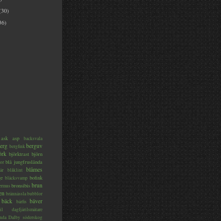
(30)
36)
ask
asp
backsvala
erg
berguv
bergfink
örk
björktrast
björn
blå jungfruslända
or
blåmes
är
blåklint
ge
bofink
bläcksvamp
brun
bronsibis
dermus
en
brännässla
bubblor
bäck
bäver
bärfis
il
dagfjärilsmätare
nda
Dalby söderskog