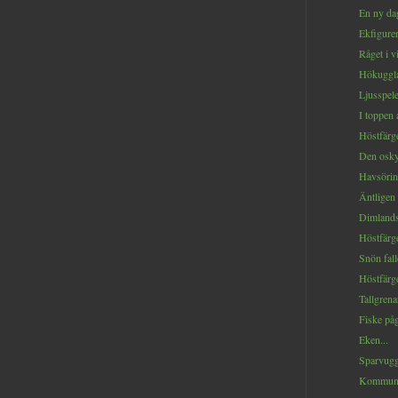
En ny dag
Ekfigurer
Råget i vi
Hökuggla
Ljusspelet
I toppen 
Höstfärge
Den osky
Havsöring
Äntligen 
Dimlands
Höstfärge
Snön falle
Höstfärge
Tallgrenar
Fiske påg
Eken...
Sparvuggl
Kommunic