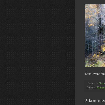
Lönnlövens färgp
Upplagd av
Gusta
Etiketter:
Kolmår
2 kommen