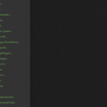
...
...
nterpäls...
n...
...
av granen...
r III...
gga bronsibisen...
slek...
pärluggla...
kapet...
r II...
r...
r I...
...
år...
an poserar...
erande kärl...