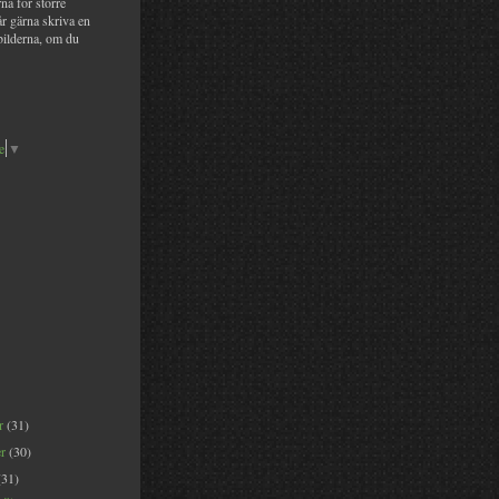
na för större
år gärna skriva en
bilderna, om du
e
▼
er
(31)
er
(30)
(31)