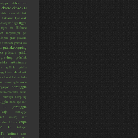
lsnäppa
dubbeltrast
ekorre
ekoxe
eld
fasan
entita
film
fisk
s
fisktärna
fjällvråk
fluga
flygfä
odsångare
fälthare
fågel
får
ter
förgätmigej
get
grav
sångare
gravand
grotta
s hjorthage
grå
gråhakedopping
ås
ka
gråsparv
gråsäl
grävling
grönfink
nsiska
grönsångare
rv
gulärla
gädda
myg
Gästrikland
gök
ta kanal
hallon
halo
ut
havsörn
havsöring
hornuggla
rgasjön
humleblomster
hund
a
husvagn
hämpling
uggla
höna
igelkott
is
jorduggla
kaja
kalhygge
nin
katt
kastanj
knipa
eldun
klöver
an
ko
kohäger
en
koltrast
korn