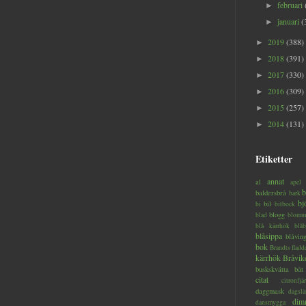
februari
►
januari
(
►
2019
(388)
►
2018
(391)
►
2017
(330)
►
2016
(309)
►
2015
(257)
►
2014
(131)
►
Etiketter
annat
al
apel
b
baldersbrå
bark
bj
bil
bi
bitbock
blogg
blad
blomm
blå kärrhök
blåb
blåsippa
blåvin
bok
Brandts flad
kärrhök
Bråvik
buskskvätta
båt
citat
citronfjär
daggmask
dagslä
dim
dansmygga