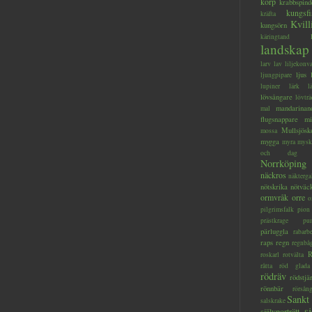
korp
krabbspind
kungsfi
kräfta
Kvill
kungsörn
käringtand
landskap
larv
lav
liljekonva
ljus
ljungpipare
lupiner
lärk
l
lövsångare
lövträ
mandarinan
mal
flugsnappare
mi
Mullsjösk
mossa
mygga
myra
mysk
och dag
Norrköping
näckros
näkterga
nötskrika
nötväc
ormvråk
orre
o
pilgrimsfalk
pion
prästkrage
pu
pärluggla
rabarb
raps
regn
regnbå
R
roskarl
rotvälta
råtta
röd glada
rödräv
rödstjä
rönnbär
rörsån
Sankt
salskrake
s
självporträtt