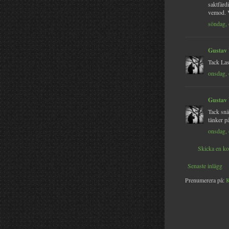
saktfärd
vemod. V
söndag, 
Gustav
Tack Las
onsdag, 
Gustav
Tack snä
tänker på
onsdag, 
Skicka en k
Senaste inlägg
Prenumerera på:
K