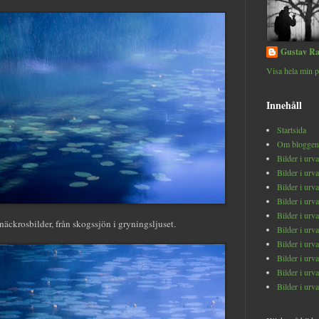
Gustav Ra
Visa hela min p
Innehåll
Startsida
Om bloggen
Bilder i urv
Bilder i urv
Bilder i urv
Bilder i urv
Bilder i urv
äckrosbilder, från skogssjön i gryningsljuset.
Bilder i urv
Bilder i urv
Bilder i urv
Bilder i urv
Bilder i urv