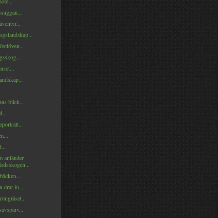
öte...
ssuggan...
ventyr...
ogslandskap...
stlöven...
sskog...
set...
andskap...
ns blick...
...
porträtt...
n...
...
en anländer
rdsskogen...
bäcken...
 drar in...
öngräset...
ävsparv...