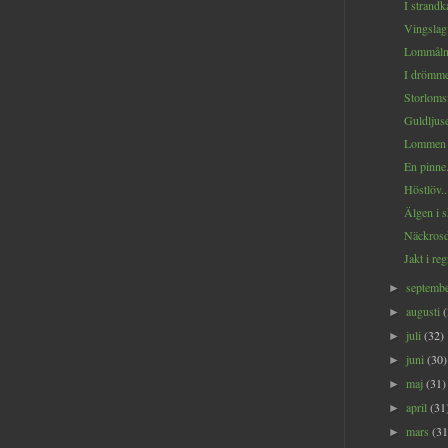
I strandk
Vingslag
Lommålni
I drömme
Storloms
Guldljuse
Lommen p
En pinne.
Höstlöv..
Älgen i s
Näckrosd
Jakt i reg
septemb
►
augusti
►
juli
(32)
►
juni
(30)
►
maj
(31)
►
april
(31
►
mars
(31
►