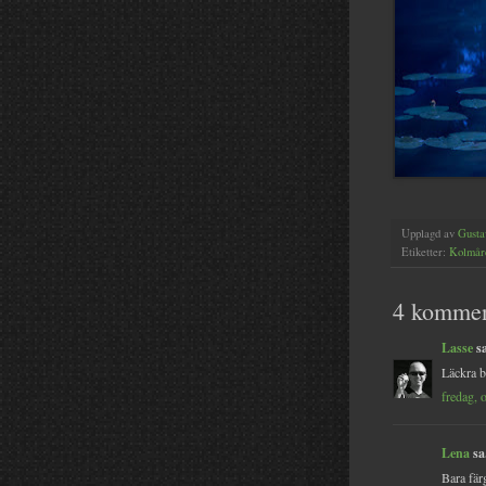
Upplagd av
Gusta
Etiketter:
Kolmår
4 kommen
Lasse
sa
Läckra b
fredag, 
Lena
sa.
Bara fär