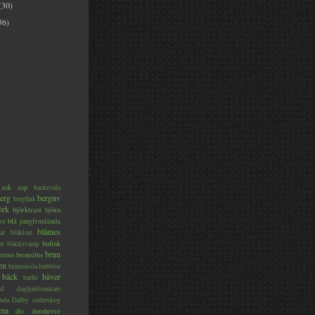
(30)
36)
ask
asp
backsvala
erg
berguv
bergfink
örk
björktrast
björn
blå jungfruslända
or
blåmes
är
blåklint
ge
bofink
bläcksvamp
brun
bronsibis
dermus
en
brännässla
bubblor
bäck
bäver
bärfis
il
dagfjärilsmätare
nda
Dalby söderskog
ma
dis
domherre