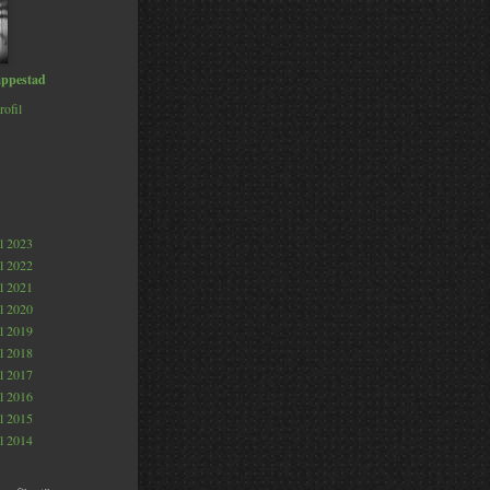
ppestad
rofil
al 2023
al 2022
al 2021
al 2020
al 2019
al 2018
al 2017
al 2016
al 2015
al 2014