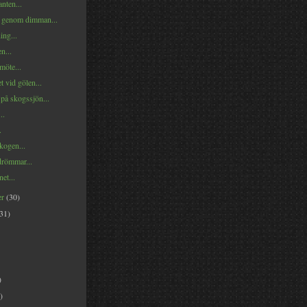
anten...
 genom dimman...
ng...
n...
möte...
t vid gölen...
å skogssjön...
..
.
kogen...
römmar...
net...
er
(30)
(31)
)
)