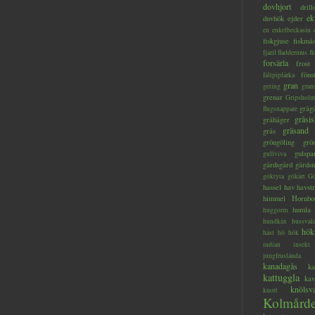
dovhjort
dril
ek
duvhök
ejder
en
enkelbeckasin
fiskgjuse
fiskmå
fjäril
fladdermus
fl
forsärla
frost
föns
fältpiplärka
gran
geting
gran
grenar
Gripsholm
gråg
flugsnappare
gråsis
gråhäger
gräsand
gräs
gröngöling
grö
gulspa
gullviva
gärdsgård
gärds
göktyta
gökärt
Gö
hassel
hav
havstr
himmel
Hornbo
humla
huggorm
hundkäx
hussval
hök
häst
hö
hök
indian
insekt
jungfruslända
kanadagås
ka
kattuggla
kav
knölsv
knott
Kolmård