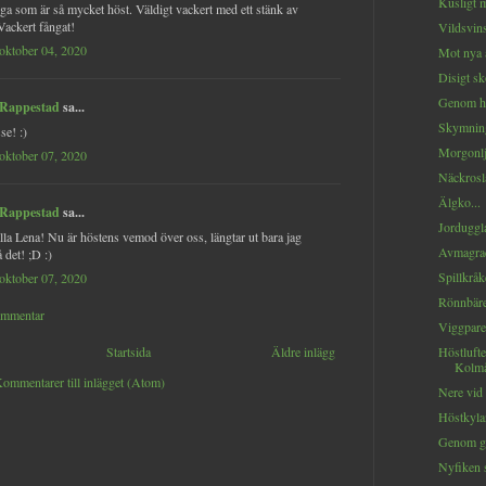
Kusligt m
iga som är så mycket höst. Väldigt vackert med ett stänk av
ackert fångat!
Vildsvin
oktober 04, 2020
Mot nya ä
Disigt sk
Genom hö
 Rappestad
sa...
Skymning
se! :)
Morgonlju
oktober 07, 2020
Näckrosl
Älgko...
 Rappestad
sa...
Jorduggla
lla Lena! Nu är höstens vemod över oss, längtar ut bara jag
Avmagrad
 det! ;D :)
Spillkråke
oktober 07, 2020
Rönnbäre
ommentar
Viggparet
Startsida
Äldre inlägg
Höstluft
Kolmå
ommentarer till inlägget (Atom)
Nere vid 
Höstkylan
Genom gr
Nyfiken s