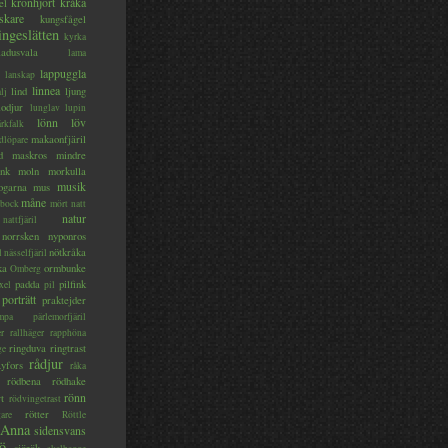
kronhjort
kråka
el
skare
kungsfågel
ingeslätten
kyrka
ladusvala
lama
lappuggla
lanskap
linnea
lind
ljung
lj
lodjur
lunglav
lupin
lönn
löv
ärkfalk
makaonfjäril
dlöpare
d
maskros
mindre
nk
moln
morkulla
musik
ogarna
mus
måne
bock
mört
natt
natur
nattfjäril
norrsken
nyponros
nötkråka
l
nässelfjäril
ka
ormbunke
Omberg
padda
pilfink
xel
pil
porträtt
praktejder
mpa
pärlemorfjäril
er
rallhäger
rapphöna
ringduva
ringtrast
ge
rådjur
yfors
råka
rödbena
rödhake
rönn
rt
rödvingetrast
rötter
gare
Röttle
 Anna
sidensvans
jö