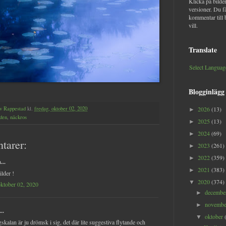
Klicka på bilder
versioner. Du f
kommentar till 
vill.
Translate
Select Languag
Blogginlägg
v Rappestad
kl.
fredag, oktober 02, 2020
2026
(13)
►
den
,
näckros
2025
(13)
►
2024
(69)
►
tarer:
2023
(261)
►
2022
(359)
►
...
2021
(383)
►
ilder !
2020
(374)
▼
oktober 02, 2020
decemb
►
novemb
►
..
oktober
▼
gskalan är ju drömsk i sig, det där lite suggestiva flytande och