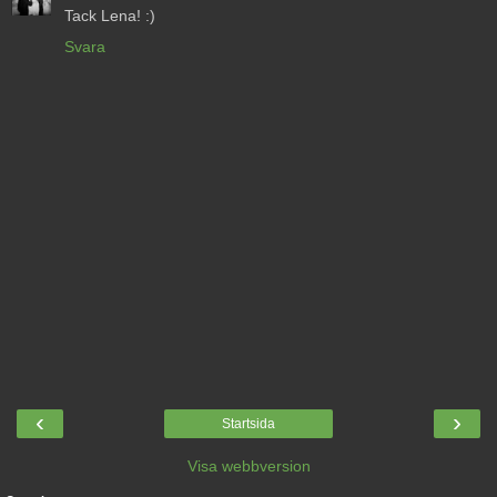
Tack Lena! :)
Svara
‹
›
Startsida
Visa webbversion